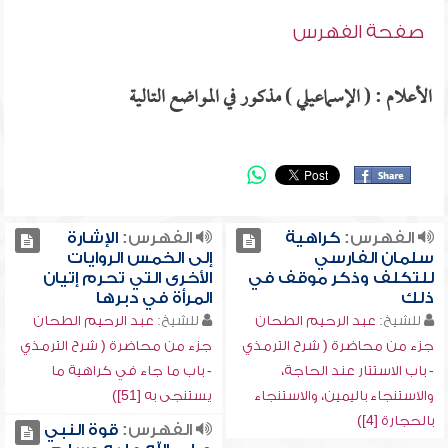
صفحة الفهرس
الأعلام : ( الإسماعيلي ) مذكور في المواضع التالية
الفهرس:
كراهية
الفهرس:
الإشارة
سلمان الفارسي
إلى الخمس الروايات
للتكلف وذكر موقف في
الأخرى التي تحرم إتيان
ذلك
المرأة في دبرها
للشيخ:
عبد الرحيم الطحان
للشيخ:
عبد الرحيم الطحان
جزء من محاضرة ( شرح الترمذي
جزء من محاضرة ( شرح الترمذي
- باب الاستتار عند الحاجة،
- باب ما جاء في كراهية ما
والاستنجاء باليمين، والاستنجاء
يستنجى به [51])
بالحجارة [4])
الفهرس:
قوة النبي