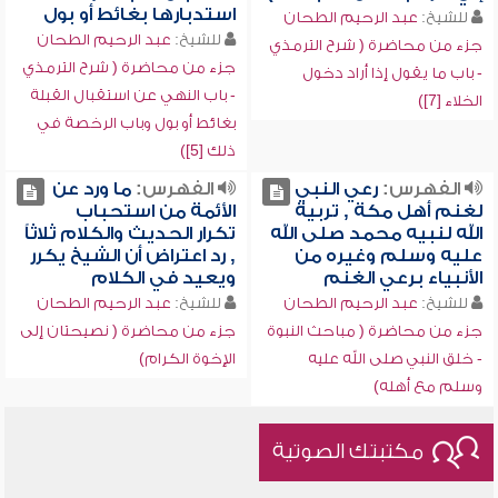
استدبارها بغائط أو بول
للشيخ:
عبد الرحيم الطحان
للشيخ:
عبد الرحيم الطحان
جزء من محاضرة ( شرح الترمذي
جزء من محاضرة ( شرح الترمذي
- باب ما يقول إذا أراد دخول
- باب النهي عن استقبال القبلة
الخلاء [7])
بغائط أو بول وباب الرخصة في
ذلك [5])
الفهرس:
رعي النبي
الفهرس:
ما ورد عن
لغنم أهل مكة , تربية
الأئمة من استحباب
الله لنبيه محمد صلى الله
تكرار الحديث والكلام ثلاثاً
عليه وسلم وغيره من
, رد اعتراض أن الشيخ يكرر
الأنبياء برعي الغنم
ويعيد في الكلام
للشيخ:
عبد الرحيم الطحان
للشيخ:
عبد الرحيم الطحان
جزء من محاضرة ( مباحث النبوة
جزء من محاضرة ( نصيحتان إلى
- خلق النبي صلى الله عليه
الإخوة الكرام)
وسلم مع أهله)
مكتبتك الصوتية