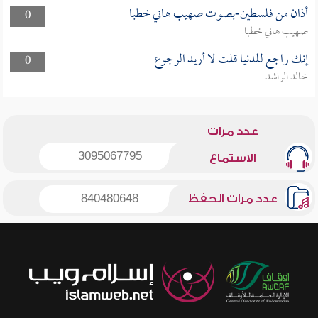
أذان من فلسطين-بصوت صهيب هاني خطبا
0
صهيب هاني خطبا
إنك راجع للدنيا قلت لا أريد الرجوع
0
خالد الراشد
عدد مرات
3095067795
الاستماع
عدد مرات الحفظ
840480648