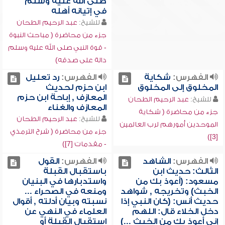
صلى الله عليه وسلم
في إتيانه أهله
للشيخ:
عبد الرحيم الطحان
جزء من محاضرة ( مباحث النبوة
- قوة النبي صلى الله عليه وسلم
دالة على صدقه)
الفهرس:
شكاية
الفهرس:
رد تعليل
المخلوق إلى المخلوق
ابن حزم لحديث
المعازف , إباحة ابن حزم
للشيخ:
عبد الرحيم الطحان
المعازف والغناء
جزء من محاضرة ( شكاية
للشيخ:
عبد الرحيم الطحان
الموحدين أمورهم لرب العالمين
جزء من محاضرة ( شرح الترمذي
[3])
- مقدمات [7])
الفهرس:
الشاهد
الفهرس:
القول
الثالث: حديث ابن
باستقبال القبلة
مسعود: (أعوذ بك من
واستدبارها في البنيان
الخبث) وتخريجه , شواهد
ومنعه في الصحراء ...
حديث أنس: (كان النبي إذا
نسبته وبيان أدلته , أقوال
دخل الخلاء قال: اللهم
العلماء في النهي عن
إني أعوذ بك من الخبث ...)
استقبال القبلة أو