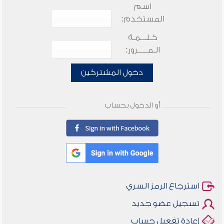
اسم
المستخدم:
كـلـــمـة
الـمـــــرور:
دخول المشتركين
أو الدخول بحساب
استرجاع الرمز السري
تسجيل عضو جديد
إعادة تفعيل حساب