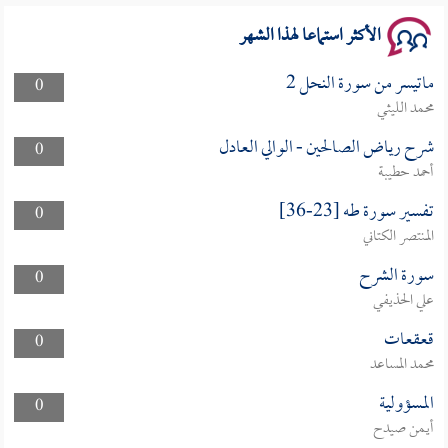
الأكثر استماعا لهذا الشهر
ماتيسر من سورة النحل 2
0
محمد الليثي
شرح رياض الصالحين - الوالي العادل
0
أحمد حطيبة
تفسير سورة طه [23-36]
0
المنتصر الكتاني
سورة الشرح
0
علي الحذيفي
قعقعات
0
محمد المساعد
المسؤولية
0
أيمن صيدح