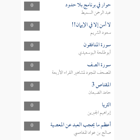
حوار في برنامج بلا حدود
0
عبد الرحمن السميط
لا أمن إلا في الإيمان!!
0
سعود الشريم
سورة المنافقون
0
أبوطلحة البوسعيدي
سورة الصف
0
المصحف المجود لمشاهير القراء الأربعة
المقناص 3
0
حامد الضبعان
الثريا
0
إبراهيم الجبرين
أعظم ما يحجب العبد عن المعصية
0
صالح بن عواد المغامسي