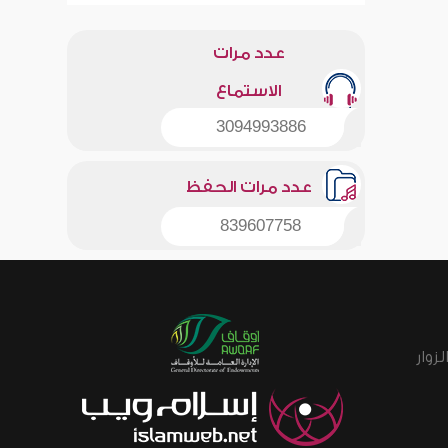
عدد مرات
الاستماع
3094993886
عدد مرات الحفظ
839607758
زوار