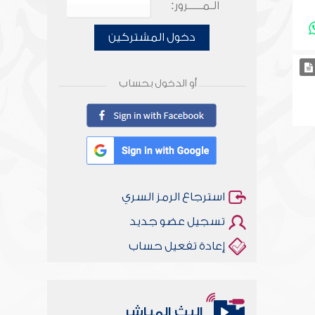
الـمـــــرور:
دخول المشتركين
أو الدخول بحساب
استرجاع الرمز السري
تسجيل عضو جديد
إعادة تفعيل حساب
البث المباشر