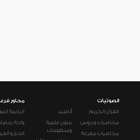
الصوتيات
محاور فرع
القرآن الكريم
أناشيد
الرحمة المه
محاضرات ودروس
متون علمية
واحة رمضان
ومنظومات
محاضرات مفرغة
الحج و العم