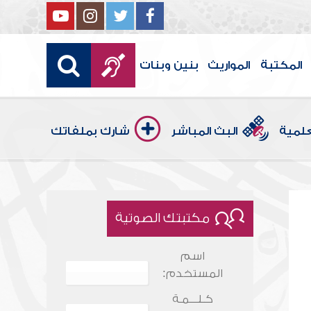
المكتبة
المواريث
بنين وبنات
علمية
البث المباشر
شارك بملفاتك
مكتبتك الصوتية
اسم
المستخدم:
كـلـــمـة