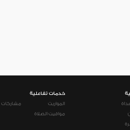
ية
خدمات تفاعلية
داة
المواريث
مشاركات ال
مواقيت الصلاة
رة