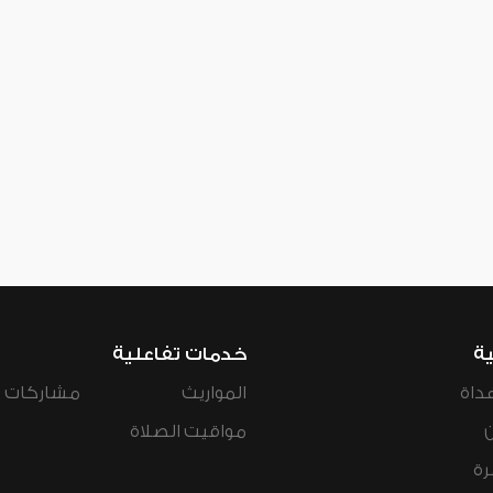
ية
خدمات تفاعلية
داة
المواريث
مشاركات ال
مواقيت الصلاة
رة