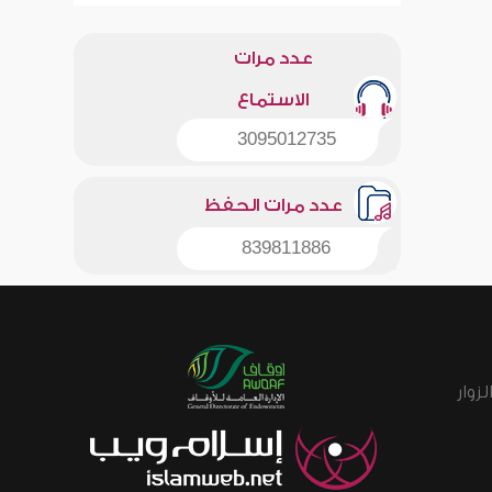
عدد مرات
الاستماع
3095012735
عدد مرات الحفظ
839811886
زوار