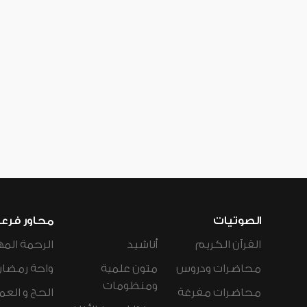
الصوتيات
محاور فرع
القرآن الكريم
أناشيد
الرحمة المه
محاضرات ودروس
متون علمية
واحة رمضان
ومنظومات
محاضرات مفرغة
الحج و العم