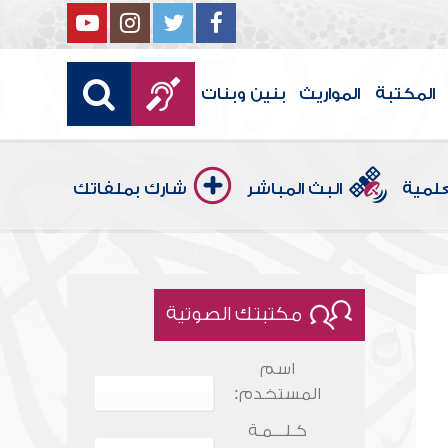
المكتبة
المواريث
بنين وبنات
علمية
البث المباشر
شارك بملفاتك
مكتبتك الصوتية
اسم
المستخدم:
كـلـــمـة