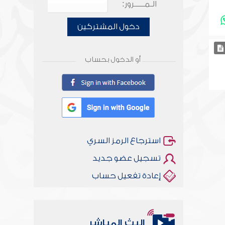
الـمـــــرور:
دخول المشتركين
أو الدخول بحساب
استرجاع الرمز السري
تسجيل عضو جديد
إعادة تفعيل حساب
البث المباشر