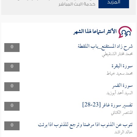
وأمنهم من خوف 9
المزيد
خدمة البث المباشر
سلسلة محاضرات نفحات رمضانية 1444هـ
الأكثر استماعا لهذا الشهر
شرح زاد المستقنع_باب اللقطة
0
محمد مختار الشنقيطي
سورة البقرة
0
محمد سعيد خياط
سورة القمر
0
السيد أحمد أبوزيد
تفسير سورة غافر [23-28]
0
المنتصر الكتاني
تتوب عن الذنوب اذا مرضتا وترجع للذنوب اذا برئت
0
خالد الراشد