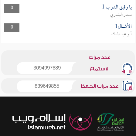
يا رفيق الدرب 1
0
سمير البشيري
الأشبال1
0
أبو عبد الملك
عدد مرات
3094997689
الاستماع
عدد مرات الحفظ
839649855