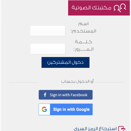
مكتبتك الصوتية
اسم
المستخدم:
كـلـــمـة
الـمـــــرور:
دخول المشتركين
أو الدخول بحساب
استرجاع الرمز السري