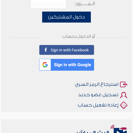
الـمـــــرور:
دخول المشتركين
أو الدخول بحساب
استرجاع الرمز السري
تسجيل عضو جديد
إعادة تفعيل حساب