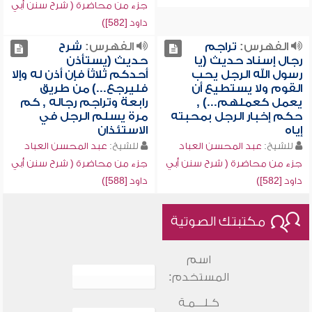
جزء من محاضرة ( شرح سنن أبي
داود [582])
الفهرس:
تراجم
الفهرس:
شرح
رجال إسناد حديث (يا
حديث (يستأذن
رسول الله الرجل يحب
أحدكم ثلاثاً فإن أذن له وإلا
القوم ولا يستطيع أن
فليرجع...) من طريق
يعمل كعملهم...) ,
رابعة وتراجم رجاله , كم
حكم إخبار الرجل بمحبته
مرة يسلم الرجل في
إياه
الاستئذان
للشيخ:
عبد المحسن العباد
للشيخ:
عبد المحسن العباد
جزء من محاضرة ( شرح سنن أبي
جزء من محاضرة ( شرح سنن أبي
داود [582])
داود [588])
مكتبتك الصوتية
اسم
المستخدم:
كـلـــمـة