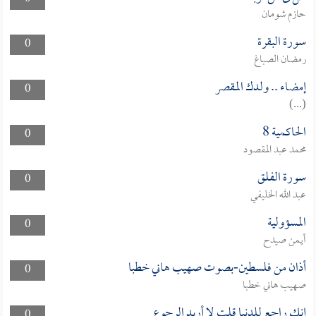
حازم شومان
سورة البقرة
0
رمضان الصباغ
إمضاء .. ولدك المقصر
0
(...)
الحاكمية 8
0
محمد عبد المقصود
سورة الفلق
0
عبد الله الخليفي
المسؤولية
0
أيمن صيدح
أذان من فلسطين-بصوت صهيب هاني خطبا
0
صهيب هاني خطبا
إنك راجع للدنيا قلت لا أريد الرجوع
0