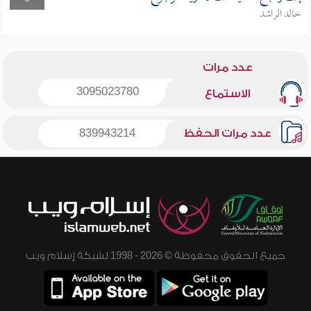
خالد الراشد
عدد مرات
3095023780
الاستماع
عدد مرات الحفظ
839943214
جميع الحقوق محفوظة © 2026 - 1998 لشبكة إسلام ويب