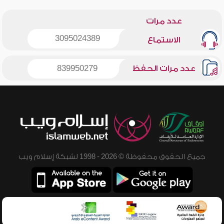
عدد مرات
3095024389
الاستماع
عدد مرات الحفظ
839950279
جميع الحقوق محفوظة © 2026 - 1998 لشبكة إسلام ويب