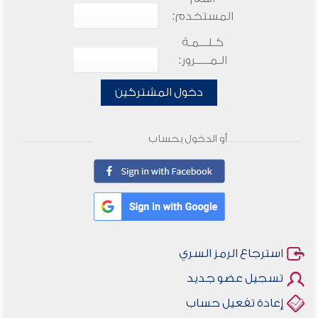
المستخدم:
كـلـــمـة
الـمـــــرور:
دخول المشتركين
أو الدخول بحساب
استرجاع الرمز السري
تسجيل عضو جديد
إعادة تفعيل حساب