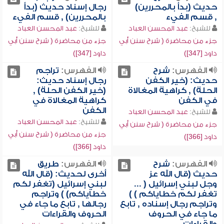
حديث (بدأ بالمحررين)
رجال إسناد حديث (بدأ
, قسم الفيء
بالمحررين) , قسم الفيء
للشيخ:
عبد المحسن العباد
للشيخ:
عبد المحسن العباد
جزء من محاضرة ( شرح سنن أبي
جزء من محاضرة ( شرح سنن أبي
داود [347])
داود [347])
الفهرس:
شرح
الفهرس:
تراجم
حديث: (خير الكفن
رجال إسناد حديث:
الحلة) , كراهية المغالاة
(خير الكفن الحلة) ,
في الكفن
كراهية المغالاة في
الكفن
للشيخ:
عبد المحسن العباد
للشيخ:
عبد المحسن العباد
جزء من محاضرة ( شرح سنن أبي
جزء من محاضرة ( شرح سنن أبي
داود [366])
داود [366])
الفهرس:
شرح
الفهرس:
طريق
حديث (قال الله عز
أخرى لحديث: (قال الله
وجل لبني إسرائيل ( ...
لبني إسرائيل (تغفر لكم
تغفر لكم خطاياكم ) )
خطاياكم) ) وتراجم
وتراجم رجال إسناده , تابع
رجالها , تابع ما جاء في
ما جاء في الحروف
الحروف والقراءات