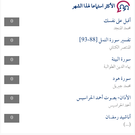
الأكثر استماعا لهذا الشهر
أقبل على نفسك
0
محمد المنجد
تفسير سورة النمل [88-93]
0
المنتصر الكتاني
سورة البينة
0
بهاء الدين الطوالبة
سورة هود
0
محمد جبريل
الأذان- بصوت أحمد الحراسيس
0
أحمد الحراسيس
أناشيد رمضان
0
(...)