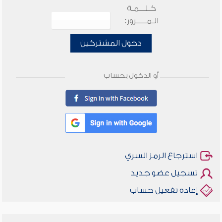
كـلـــمـة
الـمـــــرور:
دخول المشتركين
أو الدخول بحساب
استرجاع الرمز السري
تسجيل عضو جديد
إعادة تفعيل حساب