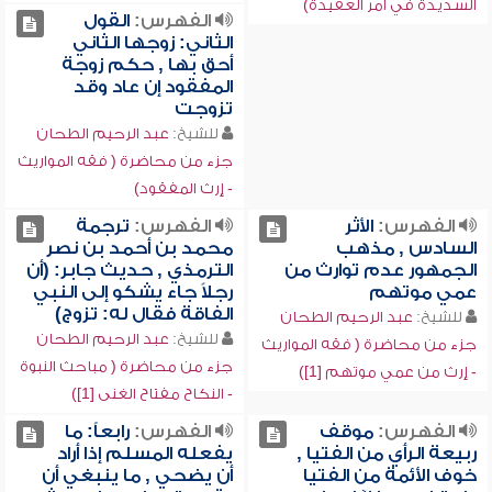
السديدة في أمر العقيدة)
الفهرس:
القول
الثاني: زوجها الثاني
أحق بها , حكم زوجة
المفقود إن عاد وقد
تزوجت
للشيخ:
عبد الرحيم الطحان
جزء من محاضرة ( فقه المواريث
- إرث المفقود)
الفهرس:
الأثر
الفهرس:
ترجمة
السادس , مذهب
محمد بن أحمد بن نصر
الجمهور عدم توارث من
الترمذي , حديث جابر: (أن
عمي موتهم
رجلاً جاء يشكو إلى النبي
الفاقة فقال له: تزوج)
للشيخ:
عبد الرحيم الطحان
للشيخ:
عبد الرحيم الطحان
جزء من محاضرة ( فقه المواريث
جزء من محاضرة ( مباحث النبوة
- إرث من عمي موتهم [1])
- النكاح مفتاح الغنى [1])
الفهرس:
موقف
الفهرس:
رابعاً: ما
ربيعة الرأي من الفتيا ,
يفعله المسلم إذا أراد
خوف الأئمة من الفتيا
أن يضحي , ما ينبغي أن