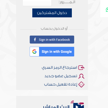
الـمـــــرور:
دخول المشتركين
أو الدخول بحساب
استرجاع الرمز السري
تسجيل عضو جديد
إعادة تفعيل حساب
البث المباشر