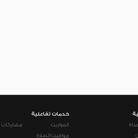
ية
خدمات تفاعلية
داة
المواريث
مشاركات ال
مواقيت الصلاة