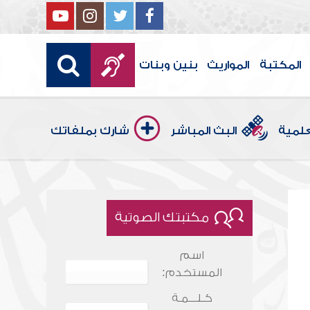
المكتبة
المواريث
بنين وبنات
علمية
البث المباشر
شارك بملفاتك
مكتبتك الصوتية
اسم
المستخدم:
كـلـــمـة