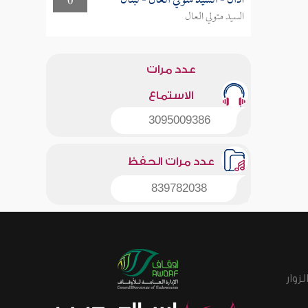
أذان - السيد متولي العال - لبنان
0
السيد متولي العال
عدد مرات
الاستماع
3095009386
عدد مرات الحفظ
839782038
زوار