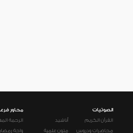
الصوتيات
محاور فرع
القرآن الكريم
أناشيد
الرحمة المه
محاضرات ودروس
متون علمية
واحة رمضان