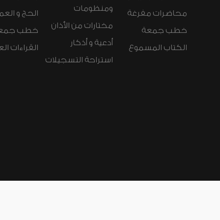
ومنظومات
محاضرات مفرغة
الحج و العم
مختارات من الأذان
خطب جمعة
خطب جمع
أدعية و أذكار
الكتاب المسموع
القراءات ال
استراحة التسجيلات
لغات الموقع:
عربي
Español
Deutsch
nçais