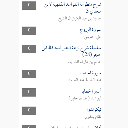
شرح منظومة القواعد الفقهية لابن
0
سعدي 3
حسين بن عبد العزيز آل الشيخ
سورة البروج
0
علي الحذيفي
سلسلة شرح نزهة النظر للحافظ ابن
0
حجر (28)
حاتم بن عارف الشريف
سورة الحديد
0
عبد الباسط عبد الصمد
أسير الخطايا
0
أبو زياد ( طارق جابر )
تيكوندوا
0
نظام يعقوبي