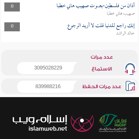
أذان من فلسطين-بصوت صهيب هاني خطبا
0
صهيب هاني خطبا
إنك راجع للدنيا قلت لا أريد الرجوع
0
خالد الراشد
عدد مرات
3095028229
الاستماع
عدد مرات الحفظ
839988216