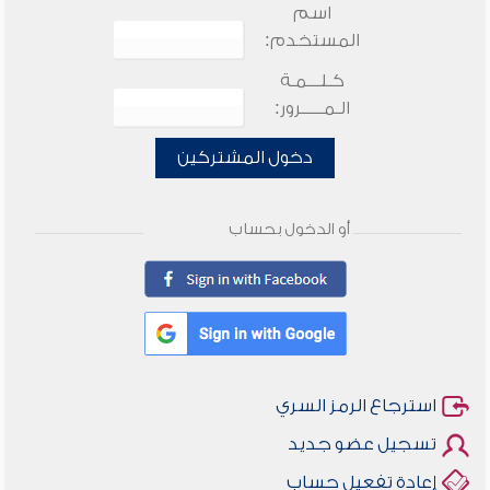
اسم
المستخدم:
كـلـــمـة
الـمـــــرور:
دخول المشتركين
أو الدخول بحساب
استرجاع الرمز السري
تسجيل عضو جديد
إعادة تفعيل حساب