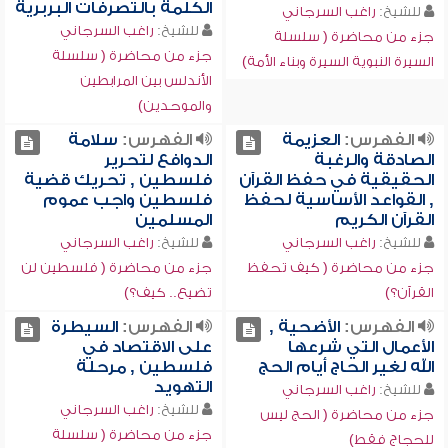
الكلمة بالتصرفات البربرية
للشيخ:
راغب السرجاني
للشيخ:
راغب السرجاني
جزء من محاضرة ( سلسلة
جزء من محاضرة ( سلسلة
السيرة النبوية السيرة وبناء الأمة)
الأندلس بين المرابطين
والموحدين)
الفهرس:
العزيمة
الفهرس:
سلامة
الصادقة والرغبة
الدوافع لتحرير
الحقيقية في حفظ القرآن
فلسطين , تحريك قضية
, القواعد الأساسية لحفظ
فلسطين واجب عموم
القرآن الكريم
المسلمين
للشيخ:
راغب السرجاني
للشيخ:
راغب السرجاني
جزء من محاضرة ( كيف تحفظ
جزء من محاضرة ( فلسطين لن
القرآن؟)
تضيع.. كيف؟)
الفهرس:
الأضحية ,
الفهرس:
السيطرة
الأعمال التي شرعها
على الاقتصاد في
الله لغير الحاج أيام الحج
فلسطين , مرحلة
التهويد
للشيخ:
راغب السرجاني
للشيخ:
راغب السرجاني
جزء من محاضرة ( الحج ليس
جزء من محاضرة ( سلسلة
للحجاج فقط)