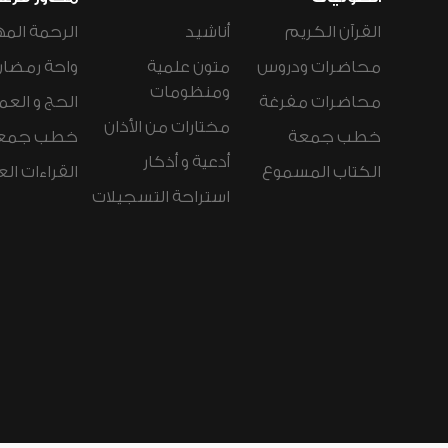
القرآن الكريم
أناشيد
الرحمة المه
محاضرات ودروس
متون علمية
واحة رمضان
ومنظومات
محاضرات مفرغة
الحج و العم
مختارات من الأذان
خطب جمعة
خطب جمع
أدعية و أذكار
الكتاب المسموع
القراءات ال
استراحة التسجيلات