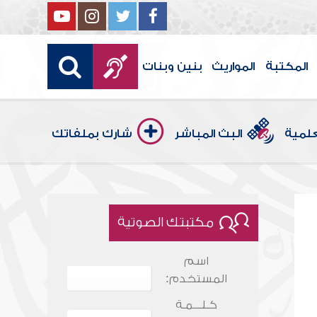
المكتبة
المواريث
بنين وبنات
علمية
البث المباشر
شارك بملفاتك
مكتبتك الصوتية
اسم
المستخدم:
كـلـــمـة