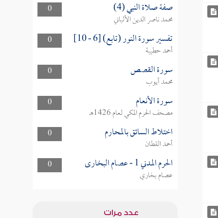
صفة صلاة النبي (4)
0
محمد ناصر الدين الألباني
تفسير سورة النور (تابع) [6 - 10]
0
أحمد حطيبة
سورة القصص
0
محمد أيوب
سورة الأنعام
0
مصحف الحرم المكي لعام 1426هـ
اختلاط السائق بالمحارم
0
أحمد القطان
الحرم المدني 1 - عصام البخارى
0
عصام بخاري
عدد مرات