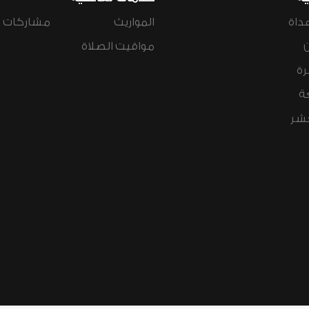
داة
المواريث
مشاركات ال
مواقيت الصلاة
رة
ة
عشر