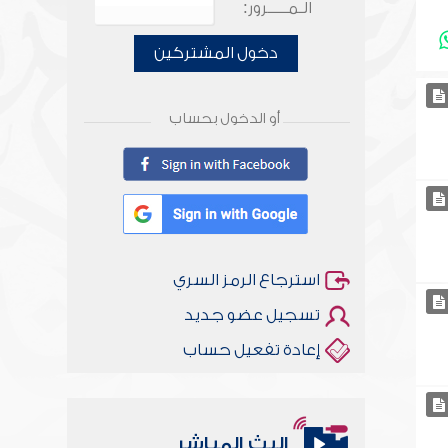
الـمـــــرور:
دخول المشتركين
أو الدخول بحساب
استرجاع الرمز السري
تسجيل عضو جديد
إعادة تفعيل حساب
البث المباشر