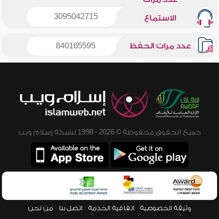
3095042715
الاستماع
عدد مرات الحفظ
840165595
جميع الحقوق محفوظة © 2026 - 1998 لشبكة إسلام ويب
وثيقة الخصوصية
اتفاقية الخدمة
اتصل بنا
من نحن