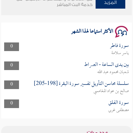
المزيد
خدمة البث المباشر
سلسلة محاضرات نفحات رمضانية 1444هـ
الأكثر استماعا لهذا الشهر
سورة فاطر
0
ياسر سلامة
بين يدى الساعة - الصراط
0
شعبان محمود عبد الله
سلسلة محاسن التأويل تفسير سورة البقرة [198-205]
0
صالح بن عواد المغامسي
سورة الفلق
0
مصطفى غربي
عدد مرات