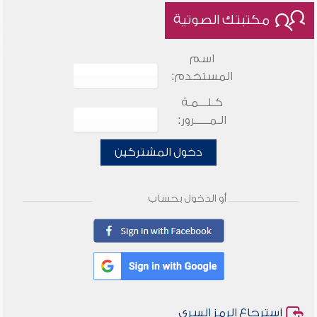
مكتبتك الصوتية
اسم
المستخدم:
كـلـــمـة
الـمـــــرور:
دخول المشتركين
أو الدخول بحساب
استرجاع الرمز السري