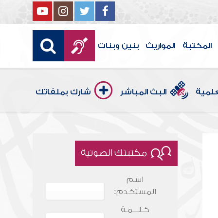
المكتبة
المواريث
بنين وبنات
علمية
البث المباشر
شارك بملفاتك
مكتبتك الصوتية
اسم
المستخدم:
كـلـــمـة