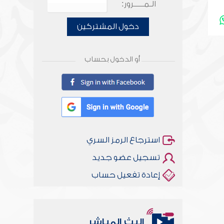
الـمـــــرور:
دخول المشتركين
أو الدخول بحساب
استرجاع الرمز السري
تسجيل عضو جديد
إعادة تفعيل حساب
البث المباشر