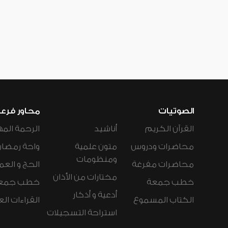
الصوتيات
محاور فرع
القرآن الكريم
أناشيد
الرحمة المه
محاضرات ودروس
متون علمية
واحة رمضان
ومنظومات
محاضرات مفرغة
الحج و العم
مختارات من الأذان
خطب جمعة
خطب جمع
أدعية و أذكار
الكتاب المسموع
القراءات ال
استراحة التسجيلات