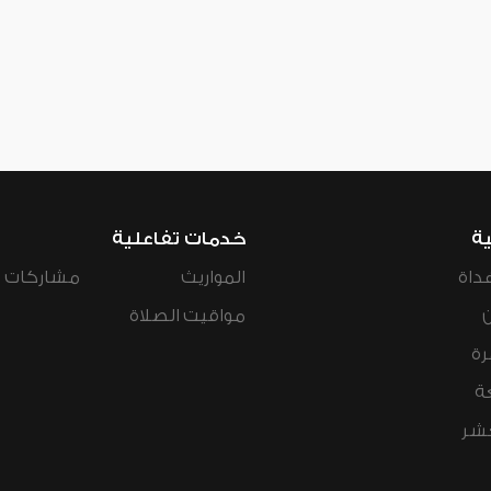
ية
خدمات تفاعلية
داة
المواريث
مشاركات ال
مواقيت الصلاة
رة
ة
عشر