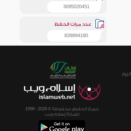
3095020451
عدد مرات الحفظ
839894180
زوار
جميع الحقوق محفوظة © 2026 - 1998
لشبكة إسلام ويب