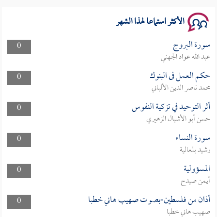
الأكثر استماعا لهذا الشهر
سورة البروج
0
عبد الله عواد الجهني
حكم العمل فى البنوك
0
محمد ناصر الدين الألباني
أثر التوحيد في تزكية النفوس
0
حسن أبو الأشبال الزهيري
سورة النساء
0
رشيد بلعالية
المسؤولية
0
أيمن صيدح
أذان من فلسطين-بصوت صهيب هاني خطبا
0
صهيب هاني خطبا