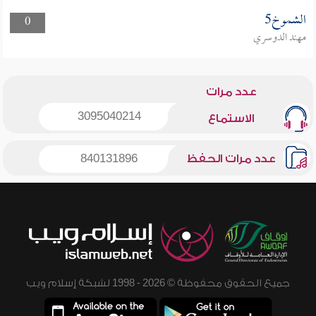
الشموخ5
0
مهند الدوسري
عدد مرات
3095040214
الاستماع
عدد مرات الحفظ
840131896
جميع الحقوق محفوظة © 2026 - 1998 لشبكة إسلام ويب