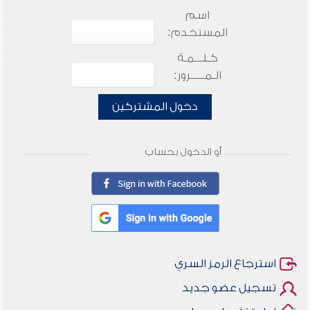
اسم
المستخدم:
كـلـــمـة
الـمـــــرور:
دخول المشتركين
أو الدخول بحساب
استرجاع الرمز السري
تسجيل عضو جديد