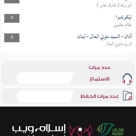
أبو زياد ( طارق جابر )
تيكوندوا
0
نظام يعقوبي
أذان - السيد متولي العال - لبنان
0
السيد متولي العال
عدد مرات
الاستماع
عدد مرات الحفظ