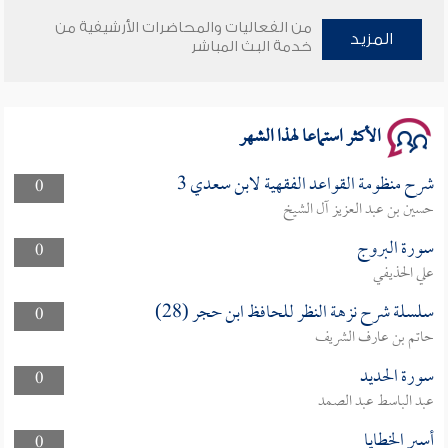
من الفعاليات والمحاضرات الأرشيفية من
وأمنهم من خوف 9
المزيد
خدمة البث المباشر
سلسلة محاضرات نفحات رمضانية 1444هـ
الأكثر استماعا لهذا الشهر
شرح منظومة القواعد الفقهية لابن سعدي 3
0
حسين بن عبد العزيز آل الشيخ
سورة البروج
0
علي الحذيفي
سلسلة شرح نزهة النظر للحافظ ابن حجر (28)
0
حاتم بن عارف الشريف
سورة الحديد
0
عبد الباسط عبد الصمد
أسير الخطايا
0