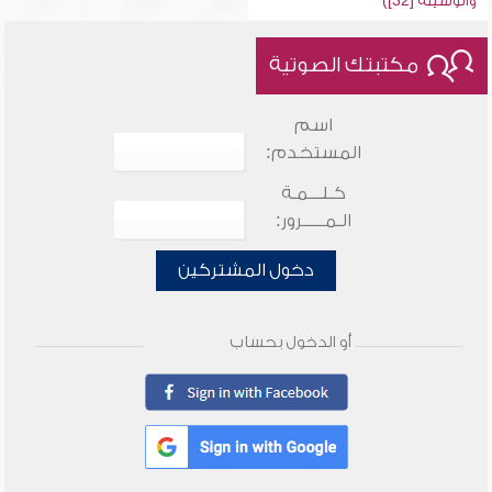
والوسيلة [32])
مكتبتك الصوتية
اسم
المستخدم:
كـلـــمـة
الـمـــــرور:
دخول المشتركين
أو الدخول بحساب