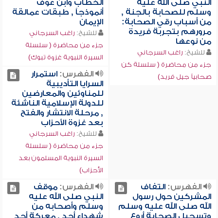
النبي صلى الله عليه
الخطاب وابن عوف
وسلم للصحابة بالجنة ,
أنموذجاً , طبقات عمالقة
من أسباب رقي الصحابة:
الإيمان
مرورهم بتجربة فريدة
للشيخ:
راغب السرجاني
من نوعها
جزء من محاضرة ( سلسلة
للشيخ:
راغب السرجاني
السيرة النبوية غزوة تبوك)
جزء من محاضرة ( سلسلة كن
الفهرس:
استمرار
صحابياً جيل فريد)
السرايا التأديبية
للمناوئين والمعارضين
للدولة الإسلامية الناشئة
, مرحلة الانتشار والفتح
بعد غزوة الأحزاب
للشيخ:
راغب السرجاني
جزء من محاضرة ( سلسلة
السيرة النبوية المسلمون بعد
الأحزاب)
الفهرس:
التفاف
الفهرس:
موقف
المشركين حول رسول
النبي صلى الله عليه
الله صلى الله عليه وسلم
وسلم وأصحابه من
وتسجيل الصحابة أروع
شهداء أحد , معركة أحد