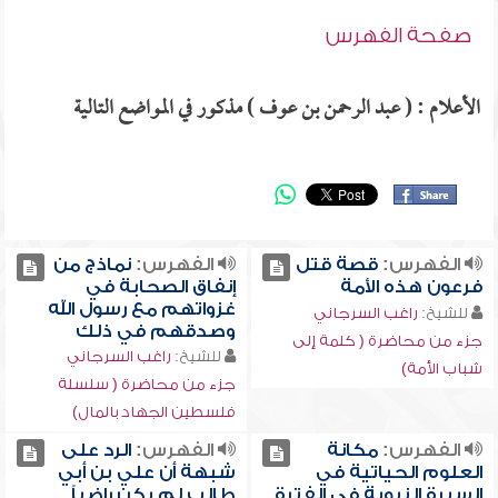
صفحة الفهرس
الأعلام : ( عبد الرحمن بن عوف ) مذكور في المواضع التالية
الفهرس:
قصة قتل
الفهرس:
نماذج من
فرعون هذه الأمة
إنفاق الصحابة في
غزواتهم مع رسول الله
للشيخ:
راغب السرجاني
وصدقهم في ذلك
جزء من محاضرة ( كلمة إلى
للشيخ:
راغب السرجاني
شباب الأمة)
جزء من محاضرة ( سلسلة
فلسطين الجهاد بالمال)
الفهرس:
مكانة
الفهرس:
الرد على
العلوم الحياتية في
شبهة أن علي بن أبي
السيرة النبوية في الفترة
طالب لم يكن راضياً