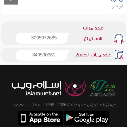
0
أبو أنس
عدد مرات
3095072685
الاستماع
عدد مرات الحفظ
840590381
جميع الحقوق محفوظة © 2026 - 1998 لشبكة إسلام ويب