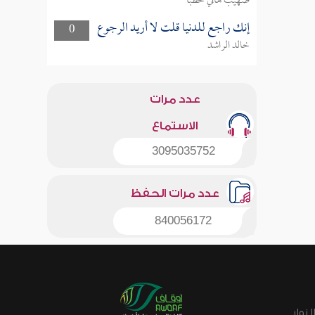
صهيب هاني خطبا
إنك راجع للدنيا قلت لا أريد الرجوع
0
خالد الراشد
عدد مرات
الاستماع
3095035752
عدد مرات الحفظ
840056172
زوار