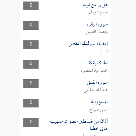
هل لى من توبة
0
حازم شومان
سورة البقرة
0
رمضان الصباغ
إمضاء .. ولدك المقصر
0
(...)
الحاكمية 8
0
محمد عبد المقصود
سورة الفلق
0
عبد الله الخليفي
المسؤولية
0
أيمن صيدح
أذان من فلسطين-بصوت صهيب
0
هاني خطبا