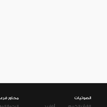
الصوتيات
محاور فرع
القرآن الكريم
أناشيد
الرحمة المه