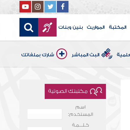
المكتبة
المواريث
بنين وبنات
علمية
البث المباشر
شارك بملفاتك
مكتبتك الصوتية
اسم
المستخدم:
كـلـــمـة