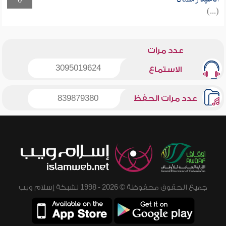
0
(...)
عدد مرات
3095019624
الاستماع
عدد مرات الحفظ
839879380
جميع الحقوق محفوظة © 2026 - 1998 لشبكة إسلام ويب