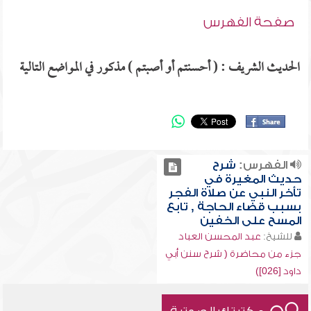
صفحة الفهرس
الحديث الشريف : ( أحسنتم أو أصبتم ) مذكور في المواضع التالية
الفهرس:
شرح
حديث المغيرة في
تأخر النبي عن صلاة الفجر
بسبب قضاء الحاجة , تابع
المسح على الخفين
للشيخ:
عبد المحسن العباد
جزء من محاضرة ( شرح سنن أبي
داود [026])