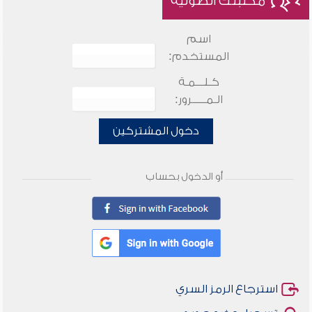
مكتبتك الصوتية
اسم
المستخدم:
كـلـــمـة
الـمـــــرور:
دخول المشتركين
أو الدخول بحساب
استرجاع الرمز السري