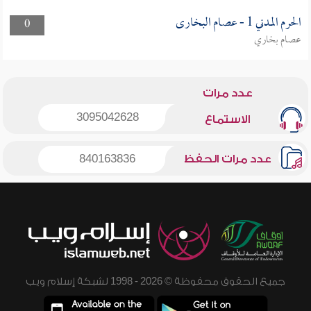
الحرم المدني 1 - عصام البخارى
0
عصام بخاري
عدد مرات
3095042628
الاستماع
عدد مرات الحفظ
840163836
جميع الحقوق محفوظة © 2026 - 1998 لشبكة إسلام ويب