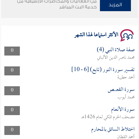
من الفعاليات والمحاضرات الأرشيفية من
وأمنهم من خوف 9
المزيد
خدمة البث المباشر
سلسلة محاضرات نفحات رمضانية 1444هـ
الأكثر استماعا لهذا الشهر
صفة صلاة النبي (4)
0
محمد ناصر الدين الألباني
تفسير سورة النور (تابع) [6 - 10]
0
أحمد حطيبة
سورة القصص
0
محمد أيوب
سورة الأنعام
0
مصحف الحرم المكي لعام 1426هـ
اختلاط السائق بالمحارم
0
أحمد القطان