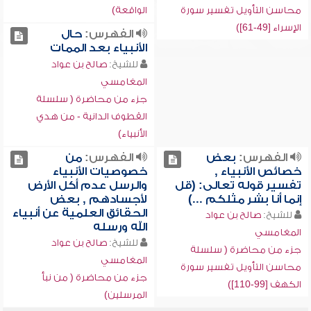
محاسن التأويل تفسير سورة
الواقعة)
الإسراء [49-61])
الفهرس:
حال
الأنبياء بعد الممات
للشيخ:
صالح بن عواد
المغامسي
جزء من محاضرة ( سلسلة
القطوف الدانية - من هدي
الأنبياء)
الفهرس:
بعض
الفهرس:
من
خصائص الأنبياء ,
خصوصيات الأنبياء
تفسير قوله تعالى: (قل
والرسل عدم أكل الأرض
إنما أنا بشر مثلكم ...)
لأجسادهم , بعض
الحقائق العلمية عن أنبياء
للشيخ:
صالح بن عواد
الله ورسله
المغامسي
للشيخ:
صالح بن عواد
جزء من محاضرة ( سلسلة
المغامسي
محاسن التأويل تفسير سورة
جزء من محاضرة ( من نبأ
الكهف [99-110])
المرسلين)