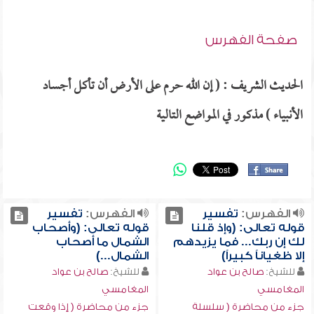
صفحة الفهرس
الحديث الشريف : ( إن الله حرم على الأرض أن تأكل أجساد
الأنبياء ) مذكور في المواضع التالية
الفهرس:
تفسير
الفهرس:
تفسير
قوله تعالى: (وإذ قلنا
قوله تعالى: (وأصحاب
لك إن ربك... فما يزيدهم
الشمال ما أصحاب
إلا ظغياناً كبيراً)
الشمال...)
للشيخ:
صالح بن عواد
للشيخ:
صالح بن عواد
المغامسي
المغامسي
جزء من محاضرة ( سلسلة
جزء من محاضرة ( إذا وقعت