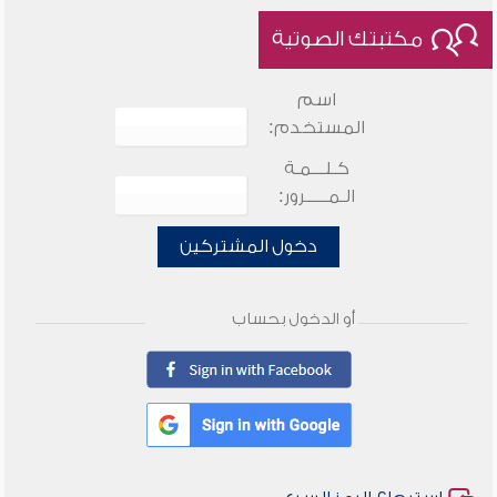
مكتبتك الصوتية
اسم
المستخدم:
كـلـــمـة
الـمـــــرور:
دخول المشتركين
أو الدخول بحساب