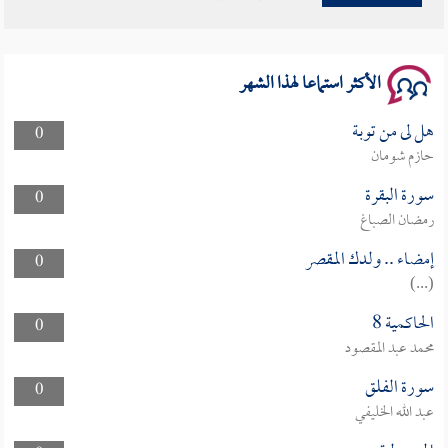
سلسلة محاضرات نفحات رمضانية 1444هـ
الأكثر استماعا لهذا الشهر
هل لى من توبة
0
حازم شومان
سورة البقرة
0
رمضان الصباغ
إمضاء .. ولدك المقصر
0
(...)
الحاكمية 8
0
محمد عبد المقصود
سورة الفلق
0
عبد الله الخليفي