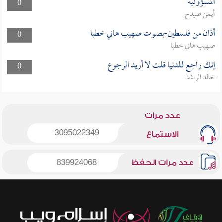
المسؤولية
0
أيمن صيدح
أذان من فلسطين-بصوت صهيب هاني خطبا
0
صهيب هاني خطبا
إنك راجع للدنيا قلت لا أريد الرجوع
0
خالد الراشد
عدد مرات
3095022349
الاستماع
عدد مرات الحفظ
839924068