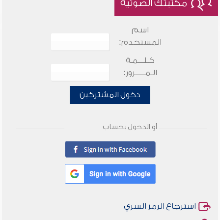
مكتبتك الصوتية
اسم
المستخدم:
كـلـــمـة
الـمـــــرور:
دخول المشتركين
أو الدخول بحساب
استرجاع الرمز السري