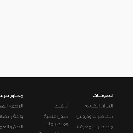
الصوتيات
محاور فرع
القرآن الكريم
أناشيد
الرحمة المه
محاضرات ودروس
متون علمية
واحة رمضان
ومنظومات
محاضرات مفرغة
الحج و العم