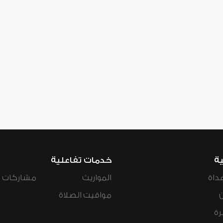
ية
خدمات تفاعلية
داة
المواريث
مشاركات ال
مواقيت الصلاة
رة