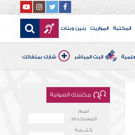
المكتبة
المواريث
بنين وبنات
علمية
البث المباشر
شارك بملفاتك
مكتبتك الصوتية
اسم
المستخدم:
كـلـــمـة