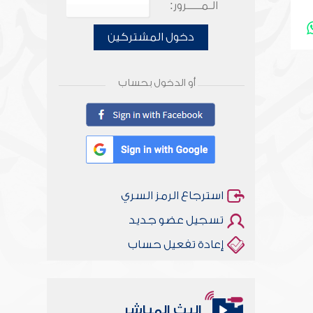
الـمـــــرور:
دخول المشتركين
أو الدخول بحساب
استرجاع الرمز السري
تسجيل عضو جديد
إعادة تفعيل حساب
البث المباشر