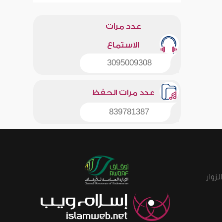
عدد مرات
الاستماع
3095009308
عدد مرات الحفظ
839781387
زوار