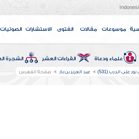
Indones
سية
موسوعات
مقالات
الفتوى
الاستشارات
الصوتيات
علماء ودعاة
القراءات العشر
الشجرة ال
ور على الدرب (531)
عبد العزيز بن باز
صفحة الفهرس