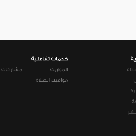
ية
خدمات تفاعلية
داة
المواريث
مشاركات ال
مواقيت الصلاة
رة
ة
عشر