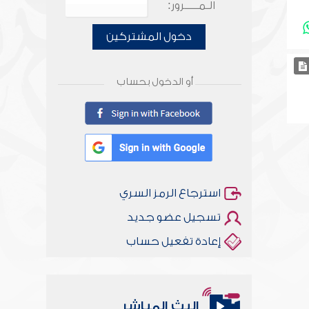
الـمـــــرور:
دخول المشتركين
أو الدخول بحساب
استرجاع الرمز السري
تسجيل عضو جديد
إعادة تفعيل حساب
البث المباشر