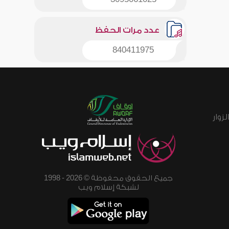
عدد مرات الحفظ
840411975
زوار
جميع الحقوق محفوظة © 2026 - 1998
لشبكة إسلام ويب