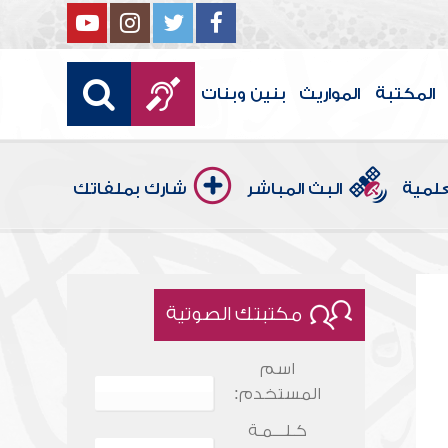
المكتبة
المواريث
بنين وبنات
علمية
البث المباشر
شارك بملفاتك
مكتبتك الصوتية
اسم
المستخدم:
كـلـــمـة