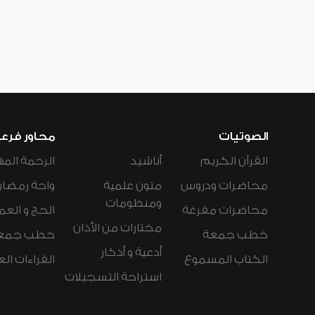
الصوتيات
محاور فرع
القرآن الكريم
أناشيد
الرحمة المه
محاضرات ودروس
متون علمية
واحة رمضان
ومنظومات
محاضرات مفرغة
الحج و العم
مختارات من الأذان
خطب جمعة
خطب جمع
أدعية و أذكار
الكتاب المسموع
القراءات ال
استراحة التسجيلات