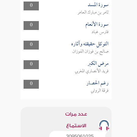
سورة المسد
0
ثامر بن مبارك العامر
سورة الأنعام
0
فارس عباد
التوكل حقيقته وآثاره
0
صالح بن فوزان الفوزان
مرض الكبر
0
فريد الأنصاري المغربي
رغم الحصار
0
فرقة الروابي
عدد مرات
الاستماع
3095061025