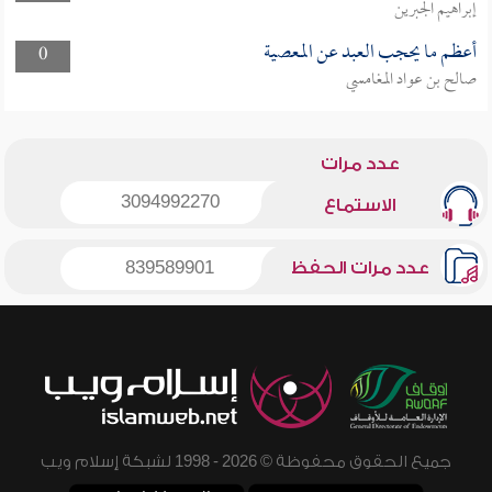
إبراهيم الجبرين
أعظم ما يحجب العبد عن المعصية
0
صالح بن عواد المغامسي
عدد مرات
3094992270
الاستماع
عدد مرات الحفظ
839589901
جميع الحقوق محفوظة © 2026 - 1998 لشبكة إسلام ويب