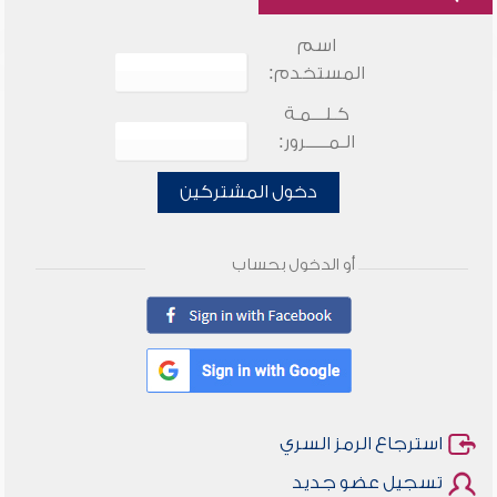
اسم
المستخدم:
كـلـــمـة
الـمـــــرور:
دخول المشتركين
أو الدخول بحساب
استرجاع الرمز السري
تسجيل عضو جديد