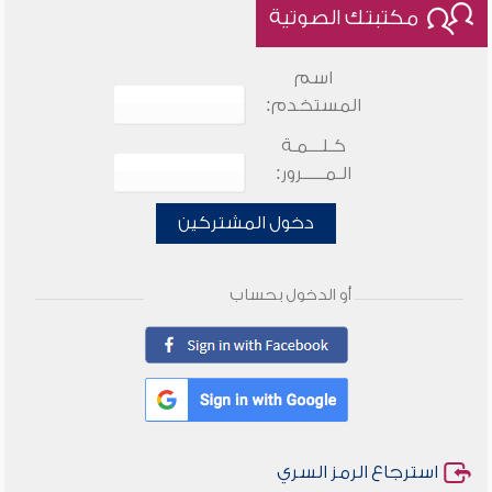
مكتبتك الصوتية
اسم
المستخدم:
كـلـــمـة
الـمـــــرور:
دخول المشتركين
أو الدخول بحساب
استرجاع الرمز السري