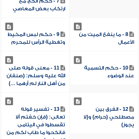
7 - حكم الحج مع
ارتكاب بعض المعاصي
8 - ما ينفع الميت من
9 - حكم لبس المخيط
الأعمال
وتغطية الرأس للمحرم
10 - حكم التسمية
11 - معنى قوله صلى
عند الوضوء
الله عليه وسلم: (صنفان
من أهل النار لم أرهما ...)
12 - الفرق بين
13 - تفسير قوله
مصطلحي (حرام) و(لا
تعالى: (فإن خفتم ألا
يجوز)
تقسطوا في اليتامى
فانكحوا ما طاب لكم من