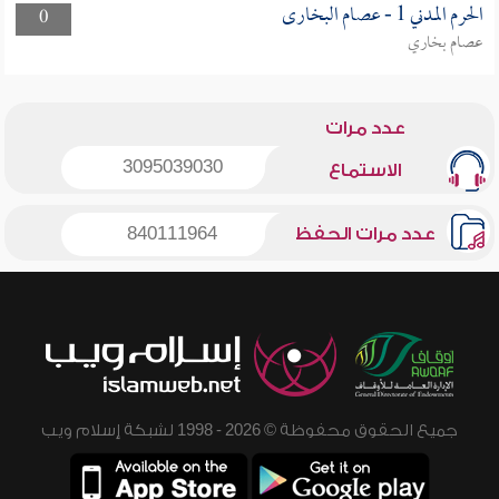
الحرم المدني 1 - عصام البخارى
0
عصام بخاري
عدد مرات
3095039030
الاستماع
عدد مرات الحفظ
840111964
جميع الحقوق محفوظة © 2026 - 1998 لشبكة إسلام ويب