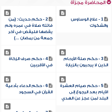
المحاضرة مجزأة
1 - علاج الوساوس
2 - حكم حديث: (من
والشكوك
فاتته صلاة في عمره ولم
يقضها فليقض في آخر
جمعة من رمضان ...)
3 - حكم صلة الأرحام
4 - حكم صرف الزكاة
الذين لا يرحبون بالزيارة
في الأقربين
5 - حكم صيام العشرة
6 - حكم الدعاء بأدعية
الأيام بعد الرجوع إلى
القرآن في السجود
البلد لمن عجز عن الهدي