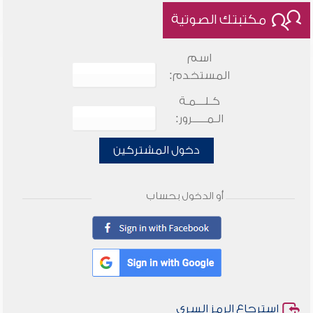
مكتبتك الصوتية
اسم
المستخدم:
كـلـــمـة
الـمـــــرور:
دخول المشتركين
أو الدخول بحساب
استرجاع الرمز السري