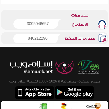
عدد مرات
3095046657
الاستماع
عدد مرات الحفظ
840212296
جميع الحقوق محفوظة © 2026 - 1998 لشبكة إسلام ويب