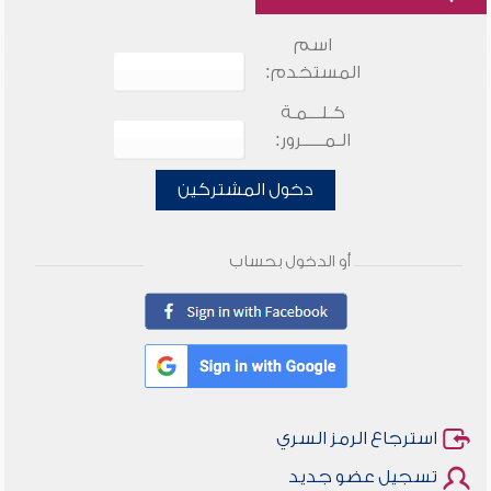
اسم
المستخدم:
كـلـــمـة
الـمـــــرور:
دخول المشتركين
أو الدخول بحساب
استرجاع الرمز السري
تسجيل عضو جديد