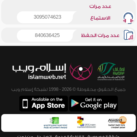
عدد مرات
3095074623
الاستماع
عدد مرات الحفظ
840636425
جميع الحقوق محفوظة © 2026 - 1998 لشبكة إسلام ويب
وثيقة الخصوصية
اتفاقية الخدمة
اتصل بنا
من نحن