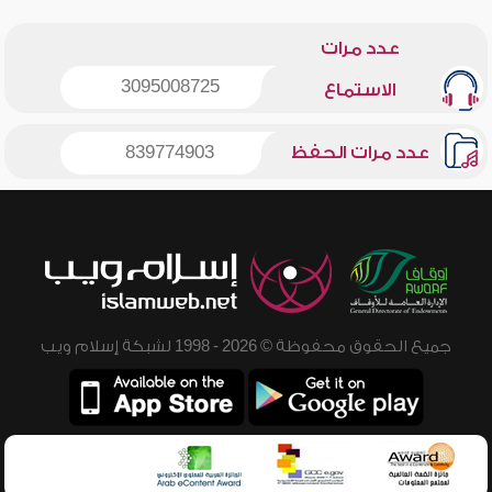
عدد مرات
3095008725
الاستماع
عدد مرات الحفظ
839774903
جميع الحقوق محفوظة © 2026 - 1998 لشبكة إسلام ويب