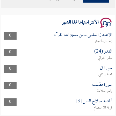
سلسلة محاضرات نفحات رمضانية 1444هـ
الأكثر استماعا لهذا الشهر
الإعجاز العلمي...من معجزات القرآن
0
زغلول النجار
القدر (24)
0
سفر الحوالي
سورة ق
0
محمد ركابي
سورة فصّلت
0
ياسر سلامة
أناشيد صلاح الدين [3]
0
فرقة الاعتصام