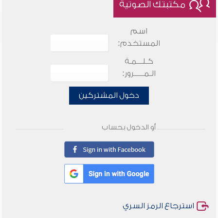
مكتبتك الصوتية
اسم
المستخدم:
كـلـــمـة
الـمـــــرور:
دخول المشتركين
أو الدخول بحساب
استرجاع الرمز السري