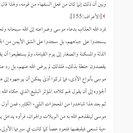
وبين أن ذلك إنما كان من فعل السفهاء من قومه، ولهذا قال
[الأعراف:155].
فرد الله العذاب بدعاء موسى وضراعته إلى الله سبحانه وتع
يسجدوا على جباههم، بل سجدوا على الشق الأيمن من الجب
الذلة والمسكنة والصغار إلى يوم القيامة، ولم يستطيعوا أن 
يقصدون حنطة بذلك، فلذلك لم يرض الله عنهم، بل رد عنهم
موسى بأنواع الأذى، فما تركوا أذىً يمكن أن يوجهوه إلى هذ
ألجؤوه إلى أن يقول لهم كلامه المؤثر البليغ الذي حكاه الله ف
ثم بعد هذا شاهدوا من المعجزات الشيء الكثير، فمن أول
موسى لينقذهم الله به من الويلات والهوان، فرأوه يدخل ي
حية تسعى فيقبضها فتعود عصاً كما كانت في سيرتها الأولى