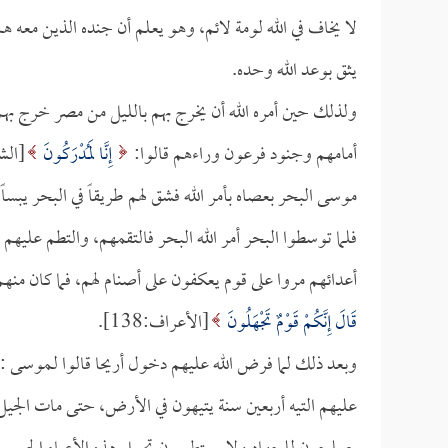
لا يخاف في الله لومة لائم، وهو يعلم أن جنده الذين معه هم
يثق بوعد الله وحده.
ولذلك حين أمره الله أن يخرج بهم بالليل من مصر خرج بهم ج
أمامهم وجنود فرعون وراءهم قالوا:
إِنَّا لَمُدْرَكُونَ
[الشعر
موسى البحر بعصاه بأمر الله فشق لهم طريقاً في البحر يبسا
فلما توسطوا البحر أمر الله البحر فالتقمهم، والتطم عليه
أعدائهم مروا على قوم يعكفون على أصنام لهم، فما كان منهم إ
قَالَ إِنَّكُمْ قَوْمٌ تَجْهَلُونَ
[الأعراف:138].
وبعد ذلك لما فرض الله عليهم دخول أريحا قالوا لـموسى :
عليهم التيه أربعين سنة يتيهون في الأرض، حتى مات الجيل ا