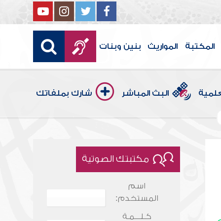
المكتبة
المواريث
بنين وبنات
علمية
البث المباشر
شارك بملفاتك
مكتبتك الصوتية
اسم
المستخدم:
كـلـــمـة