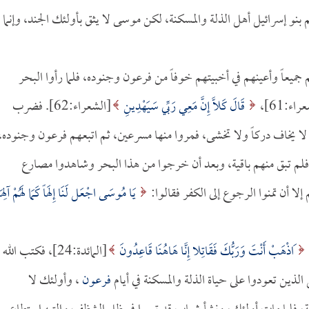
 بنو إسرائيل أهل الذلة والمسكنة، لكن موسى لا يثق بأولئك الجند، وإنما
ميعاً وأعينهم في أخبيتهم خوفاً من فرعون وجنوده، فلما رأوا البحر
اء:61]،
قَالَ كَلاَّ إِنَّ مَعِي رَبِّي سَيَهْدِينِ
[الشعراء:62]. فضرب
ً لا يخاف دركاً ولا تخشى، فمروا منها مسرعين، ثم اتبعهم فرعون وجنوده،
م فلم تبق منهم باقية، وبعد أن خرجوا من هذا البحر وشاهدوا مصارع
لا أن تمنوا الرجوع إلى الكفر فقالوا:
يَا مُوسَى اجْعَل لَنَا إِلَهاً كَمَا لَهُمْ آلِهَة
َاذْهَبْ أَنْتَ وَرَبُّكَ فَقَاتِلا إِنَّا هَاهُنَا قَاعِدُونَ
[المائدة:24]، فكتب الله
لذين تعودوا على حياة الذلة والمسكنة في أيام
فرعون
، وأولئك لا