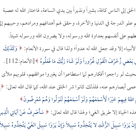
لحق إلى الناس كافة، بشيراً ونذيراً بين يدي الساعة، فاختار الله له عصبة
 علو الدرجة في الدنيا والآخرة، وحقق لهم أهدافهم ومرادهم، وحببهم إل
هم على أنفسهم بعداوة الله ورسوله، ولا يضرون الله ورسوله شيئاً.
الأنبياء إلا وقد جعل الله له عدواً؛ ولذا قال في سورة الأنعام:
وَكَذَلِكَ
لَى بَعْضٍ زُخْرُفَ الْقَوْلِ غُرُوراً وَلَوْ شَاءَ رَبُّكَ مَا فَعَلُوهُ
[الأنعام:112] .
 بحيث لو راجعوا أفكارهم لما استطاعوا أن يغيروا مواقفهم، قلوبهم ملأى
مى أبصارهم عنه، فلذلك كانوا شر الخلق عند الله، كما قال الله تعالى:
إ
َ اللهُ فِيهِمْ خَيْرًا لَأَسْمَعَهُمْ وَلَوْ أَسْمَعَهُمْ لَتَوَلَّوا وَهُمْ مُعْرِضُونَ
سَأَصْرِفُ عَنْ آيَاتِي الَّذِين
 وَإِنْ يَرَوْا سَبِيلَ الرُّشْدِ لا يَتَّخِذُوهُ سَبِيلاً وَإِنْ يَرَوْا سَبِيلَ الغَيِّ يَتَّخِذُوهُ سَبِيلا