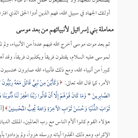
يصلحون للجهاد ولا يستطيعون تحمل هذه الأعباء الجسيمة
أولئك الجهاد في سبيل الله، فهم الذين أدوا الحق الذي افتر
معاملة بني إسرائيل لأنبيائهم من بعد موسى
ثم بعد موت موسى أخرج الله فيهم عدداً من الأنبياء، ولم 
لـموسى عليه السلام، يقتلون فريقاً ويكذبون فريقاً، وقد أه
كبيراً من أنبياء الله، ومع ذلك فأنبياء الله صابرون محتسب
الأمر، كما قال الله تعالى:
وَكَأَيِّنْ مِنْ نَبِيٍّ قَاتَلَ مَعَهُ رِبِّيُّ
الصَّابِرِينَ
*
وَمَا كَانَ قَوْلَهمْ إِلَّا أَنْ قَالُوا رَبَّنَا اغْفِرْ لَنَا ذُنُوبَنَا
ثَوَابَ الدُّنْيَا وَحُسْنَ ثَوَابِ الآخِرَةِ وَاللهُ يُحِبُّ المُحْسِنِينَ
[آل 
هؤلاء القوم كانوا ألأم الناس مع رب العالمين، الملك الديا
الإكرام، ومع ذلك اتخذوا آياته ورسله هزواً، ولم يزدادوا بأية