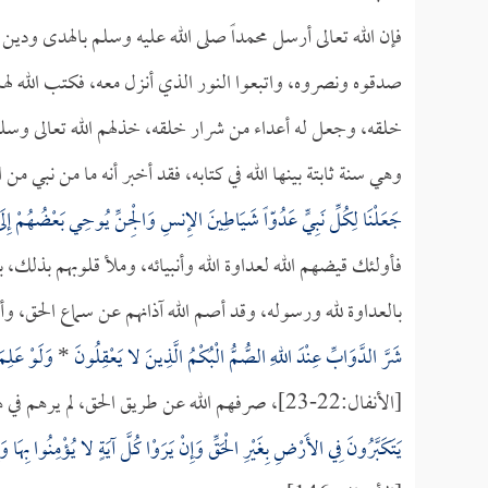
فإن الله تعالى أرسل محمداً صلى الله عليه وسلم بالهدى ودين ا
صدقوه ونصروه، واتبعوا النور الذي أنزل معه، فكتب الله لهم
خلقه، وجعل له أعداء من شرار خلقه، خذلهم الله تعالى وسلط
وهي سنة ثابتة بينها الله في كتابه، فقد أخبر أنه ما من نبي من 
جَعَلْنَا لِكُلِّ نَبِيٍّ عَدُوّاً شَيَاطِينَ الإِنسِ وَالْجِنِّ يُوحِي بَعْضُهُمْ إِ
فأولئك قيضهم الله لعداوة الله وأنبيائه، وملأ قلوبهم بذلك،
بالعداوة لله ورسوله، وقد أصم الله آذانهم عن سماع الحق، وأع
شَرَّ الدَّوَابِّ عِنْدَ اللهِ الصُّمُّ الْبُكْمُ الَّذِينَ لا يَعْقِلُونَ
*
وَلَوْ عَلِم
[الأنفال:22-23]، صرفهم الله عن طريق الحق، لم يرهم في هذه الحياة إلا طريق الغي؛ ولهذا قال الله تعالى:
يَتَكَبَّرُونَ فِي الأَرْضِ بِغَيْرِ الْحَقِّ وَإِنْ يَرَوْا كُلَّ آيَةٍ لا يُؤْمِنُوا بِهَا