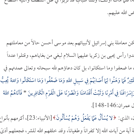
، فلما مات أولئك، ونشأ شباب قد تربوا في ظل الشظف والتيه استطاع
ض الله عليهم.
تكن معاملة بني إسرائيل لأنبيائهم بعد موسى أحسن حالاً من معاملتهم
دوا رأس يحيى بن زكريا عليهما السلام لبغي من بغاياهم، وقتلوا عدداً
ون، ما ضعفوا وما استكانوا، بل كان دعاؤهم لله سبحانه وتعالى عمدتهم في
ونَ كَثِيرٌ فَمَا وَهَنُوا لِمَا أَصَابَهُمْ فِي سَبِيلِ اللهِ وَمَا ضَعُفُوا وَمَا اسْتَكَانُوا وَاللهُ يُحِبُّ
 وَإِسْرَافَنَا فِي أَمْرِنَا وَثَبِّتْ أَقْدَامَنَا وَانْصُرْنَا عَلَى الْقَوْمِ الْكَافِرِينَ
*
فَآتَاهُمُ اللهُ
عمران:146-148].
ن، الذي:
لا يُسْأَلُ عَمَّا يَفْعَلُ وَهُمْ يُسْأَلُونَ
[الأنبياء:23]، أكرمهم بأنوا
 آية من آيات الله إلا كفراناً وطغياناً، وقد خلقهم الله للشر، فجعلهم أذىً