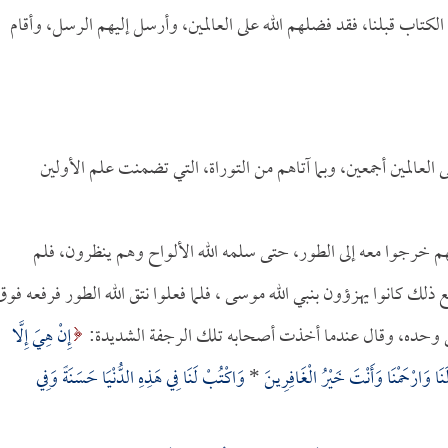
ا الكتاب قبلنا، فقد فضلهم الله على العالمين، وأرسل إليهم الرسل، وأقام
ى العالمين أجمعين، وبما آتاهم من التوراة، التي تضمنت علم الأولين
نهم خرجوا معه إلى الطور، حتى سلمه الله الألواح وهم ينظرون، فلم
مع ذلك كانوا يهزؤون بنبي الله موسى ، فلما فعلوا نتق الله الطور فرفعه فوق
 وحده، وقال عندما أخذت أصحابه تلك الرجفة الشديدة:
إِنْ هِيَ إِلَّا
نَا وَارْحَمْنَا وَأَنْتَ خَيْرُ الْغَافِرِينَ
*
وَاكْتُبْ لَنَا فِي هَذِهِ الدُّنْيَا حَسَنَةً وَفِي