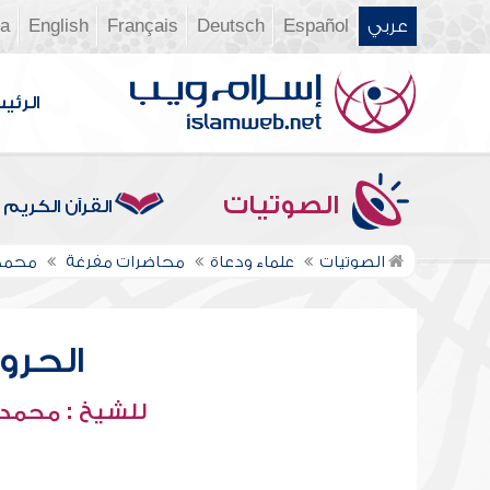
عربي
Español
Deutsch
Français
English
ia
الرئي
الصوتيات
القرآن الكريم
الصوتيات
علماء ودعاة
محاضرات مفرغة
محمد 
الحرو
للشيخ : محمد 