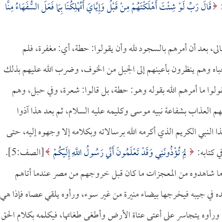
:
قَالَ رَبِّ لَوْ شِئْتَ أَهْلَكْتَهُمْ مِنْ قَبْلُ وَإِيَّايَ أَتُهْلِكُنَا بِمَا فَعَلَ السُّفَهَاءُ مِنَّا
الى، بعد أن أمرهم بالسجود لله وأن يقولوا: حطة، أي: مغفرة، فلم
اه وهم ينظرون بأعينهم إلى الجبل من الخوف، وضرب الله عليهم بذلك
يقولوا ما أمرهم الله بقوله وهو: حطة، بل قالوا: شعرة، وفي حبل، وهم
 العذاب بشفاعة نبيه موسى وكليمه عليه السلام، ثم بعد هذا آذوا
ا النبي الكريم الذي أكرمه الله برسالاته وبكلامه إلا وجهوه إليه، حتى
ي كتابه:
لِمَ تُؤْذُونَنِي وَقَدْ تَعْلَمُونَ أَنِّي رَسُولُ اللَّهِ إِلَيْكُمْ
[الصف:5].
 ما شاهدوه من المعجزات ما كان قبل خروجهم من مصر عندما أتاهم
ده في جيبه فيخرجها بيضاء منيرة من غير سوء، ورأوه يلقي عصاه فإذا هي
، ورأوه يتجاسر على أعتى عتاة الأرض وأطغى طغاتها، فيكلمه بكلام الحق