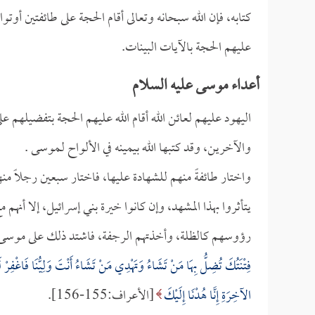
كتابه، فإن الله سبحانه وتعالى أقام الحجة على طائفتين أوتو
عليهم الحجة بالآيات البينات.
أعداء موسى عليه السلام
اليهود عليهم لعائن الله أقام الله عليهم الحجة بتفضيلهم عل
والآخرين، وقد كتبها الله بيمينه في الألواح لـموسى .
واختار طائفةً منهم للشهادة عليها، فاختار سبعين رجلاً م
يتأثروا بهذا المشهد، وإن كانوا خيرة بني إسرائيل، إلا أنهم 
رؤوسهم كالظلة، وأخذتهم الرجفة، فاشتد ذلك على موسى
فِتْنَتُكَ تُضِلُّ بِهَا مَنْ تَشَاءُ وَتَهْدِي مَنْ تَشَاءُ أَنْتَ وَلِيُّنَا فَاغْفِرْ لَ
الآخِرَةِ إِنَّا هُدْنَا إِلَيْكَ
[الأعراف:155-156].