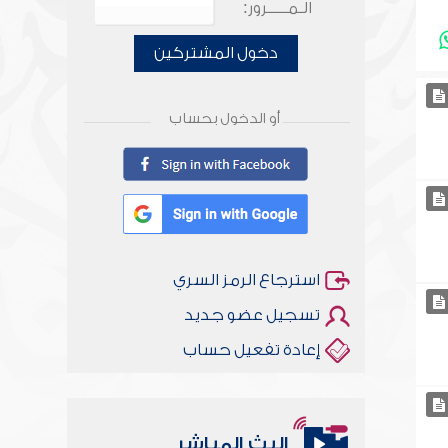
الـمـــــرور:
دخول المشتركين
أو الدخول بحساب
استرجاع الرمز السري
تسجيل عضو جديد
إعادة تفعيل حساب
البث المباشر