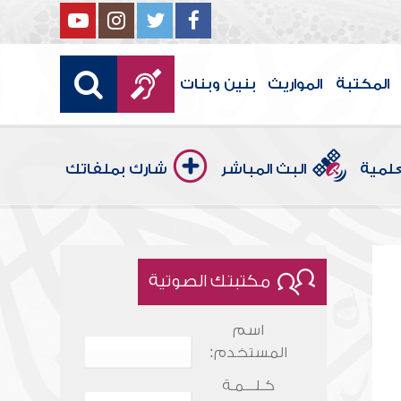
المكتبة
المواريث
بنين وبنات
علمية
البث المباشر
شارك بملفاتك
مكتبتك الصوتية
اسم
المستخدم:
كـلـــمـة