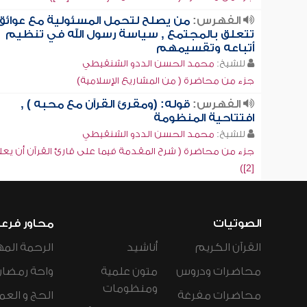
الفهرس:
من يصلح لتحمل المسئولية مع عوائق
تتعلق بالمجتمع , سياسة رسول الله في تنظيم
أتباعه وتقسيمهم
للشيخ:
محمد الحسن الددو الشنقيطي
جزء من محاضرة ( من المشاريع الإسلامية)
الفهرس:
قوله: (ومقرئ القرآن مع محبه ) ,
افتتاحية المنظومة
للشيخ:
محمد الحسن الددو الشنقيطي
جزء من محاضرة ( شرح المقدمة فيما على قارئ القرآن أن يعل
[2])
الصوتيات
محاور فرع
القرآن الكريم
أناشيد
الرحمة المه
محاضرات ودروس
متون علمية
واحة رمضان
ومنظومات
محاضرات مفرغة
الحج و العم