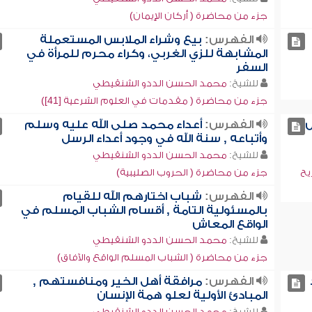
جزء من محاضرة ( أركان الإيمان)
الفهرس:
بيع وشراء الملابس المستعملة
المشابهة للزي الغربي، وكراء محرم للمرأة في
السفر
للشيخ:
محمد الحسن الددو الشنقيطي
جزء من محاضرة ( مقدمات في العلوم الشرعية [41])
س
الفهرس:
أعداء محمد صلى الله عليه وسلم
وأتباعه , سنة الله في وجود أعداء الرسل
للشيخ:
محمد الحسن الددو الشنقيطي
يح
جزء من محاضرة ( الحروب الصليبية)
الفهرس:
شباب اختارهم الله للقيام
بالمسئولية التامة , أقسام الشباب المسلم في
الواقع المعاش
للشيخ:
محمد الحسن الددو الشنقيطي
جزء من محاضرة ( الشباب المسلم الواقع والآفاق)
الفهرس:
مرافقة أهل الخير ومنافستهم ,
المبادئ الأولية لعلو همة الإنسان
للشيخ:
محمد الحسن الددو الشنقيطي