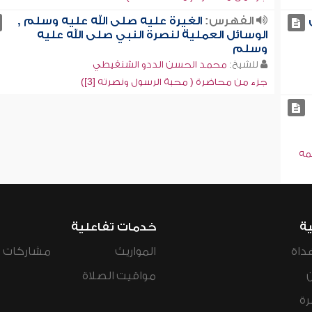
الفهرس:
الغيرة عليه صلى الله عليه وسلم ,
الوسائل العملية لنصرة النبي صلى الله عليه
وسلم
للشيخ:
محمد الحسن الددو الشنقيطي
جزء من محاضرة ( محبة الرسول ونصرته [3])
مه
ية
خدمات تفاعلية
داة
المواريث
مشاركات ال
مواقيت الصلاة
رة