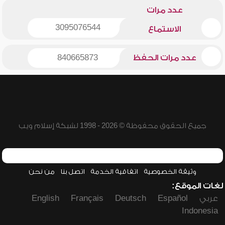
عدد مرات
3095076544
الاستماع
عدد مرات الحفظ
840665873
جميع الحقوق محفوظة © 2026 - 1998 لشبكة إسلام ويب
وثيقة الخصوصية
اتفاقية الخدمة
اتصل بنا
من نحن
لغات الموقع:
عربي
Español
Deutsch
Français
English
Indonesia