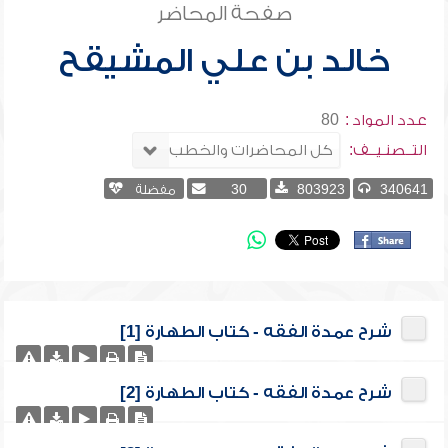
صفحة المحاضر
خالد بن علي المشيقح
عدد المواد :
80
التــصنـيــف:
340641
803923
30
مفضلة
شرح عمدة الفقه - كتاب الطهارة [1]
شرح عمدة الفقه - كتاب الطهارة [2]