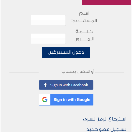
اسم
المستخدم:
كـلـــمـة
الـمـــــرور:
دخول المشتركين
أو الدخول بحساب
استرجاع الرمز السري
تسجيل عضو جديد