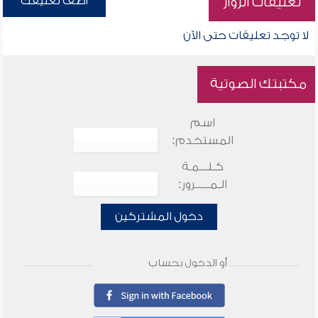
أضف تعليقك
تعليقات الزوار
لا توجد تعليقات حتى الآن
مكتبتك الصوتية
اسم
المستخدم:
كـلـــمـة
الـمـــــرور:
دخول المشتركين
أو الدخول بحساب