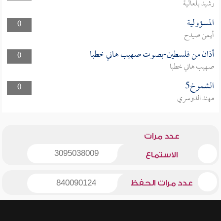
رشيد بلعالية
المسؤولية
0
أيمن صيدح
أذان من فلسطين-بصوت صهيب هاني خطبا
0
صهيب هاني خطبا
الشموخ5
0
مهند الدوسري
عدد مرات
3095038009
الاستماع
عدد مرات الحفظ
840090124