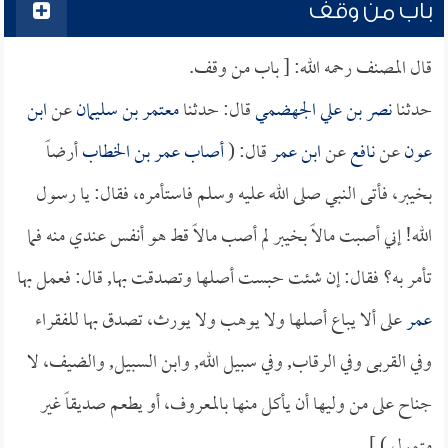
باب من وقف
قال المصنف رحمه الله: [ باب من وقف.
حدثنا
نصر بن علي الجهضمي
قال: حدثنا
معتمر بن سليمان
عن
ابن
عون
عن
نافع
عن
ابن عمر
قال: (
أصاب
عمر بن الخطاب
أرضاً
بخيبر، فأتى النبي صلى الله عليه وسلم فاستأمره، فقال: يا رسول
الله! إني أصبت مالاً بخيبر لم أصب مالاً قط هو أنفس عندي منه فما
تأمر به؟ فقال: إن شئت حبست أصلها وتصدقت بها, قال: فعمل بها
عمر
على ألا يباع أصلها ولا يوهب ولا يورث، تصدق بها للفقراء
وفي القربى وفي الرقاب, وفي سبيل الله, وابن السبيل, والضيف، لا
جناح على من وليها أن يأكل منها بالمعروف، أو يطعم صديقاً غير
متمول ) ].