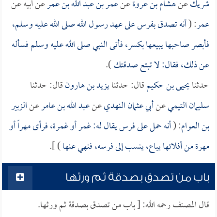
شريك
عن
هشام بن عروة
عن
عمر بن عبد الله بن عمر
عن أبيه عن
عمر
: (
أنه تصدق بفرس على عهد رسول الله صلى الله عليه وسلم،
فأبصر صاحبها يبيعها بكسر، فأتى النبي صلى الله عليه وسلم فسأله
عن ذلك، فقال: لا تبتع صدقتك
).
حدثنا
يحيى بن حكيم
قال: حدثنا
يزيد بن هارون
قال: حدثنا
سليمان التيمي
عن
أبي عثمان النهدي
عن
عبد الله بن عامر
عن
الزبير
بن العوام
: (
أنه حمل على فرس يقال له: غمر أو غمرة، فرأى مهراً أو
مهرة من أفلائها يباع، ينسب إلى فرسه، فنهي عنها
) ].
باب من تصدق بصدقة ثم ورثها
قال المصنف رحمه الله: [ باب من تصدق بصدقة ثم ورثها.