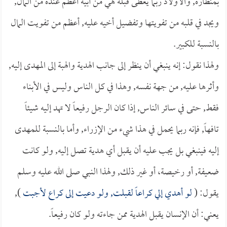
بمنظاره, والأولاد ربما يعطى قبلة هي من أبيه أعظم عنده من المال,
ويجد في قلبه من تفويتها وتفضيل أخيه عليه, أعظم من تفويت المال
بالنسبة للكبير.
ولهذا نقول: إنه ينبغي أن ينظر إلى جانب الهدية والهبة إلى المهدى إليه,
وأثرها عليه, من جهة نفسه, وهذا في كل الناس وليس في الأبناء
فقط, حتى في سائر الناس, إذا كان الرجل رفيعاً لا تهد إليه شيئاً
تافهاً, فإنه ربما يحمل في هذا شيء من الإزراء, وأما بالنسبة للمهدى
إليه فينبغي بل يجب عليه أن يقبل أي هدية تصل إليه, ولو كانت
ضعيفة, أو رخيصة، أو غير ذلك, ولهذا النبي صلى الله عليه وسلم
يقول: (
لو أهدي إلي كراعاً لقبلت, ولو دعيت إلى كراع لأجبت
),
يعني: أن الإنسان يقبل الهدية ممن جاءته ولو كان رفيعاً.