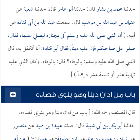
حدثنا
محمد بن بشار
قال: حدثنا
أبو عامر
قال: حدثنا
شعبة
عن
عثمان بن عبد الله بن موهب
قال: سمعت
عبد الله بن أبي قتادة
عن
أبيه: (
أن النبي صلى الله عليه وسلم أتي بجنازة ليصلي عليها، فقال:
صلوا على صاحبكم فإن عليه ديناً, فقال
أبو قتادة
: أنا أتكفل به، قال
النبي صلى الله عليه وسلم: بالوفاء؟ قال: بالوفاء. وكان الذي عليه
ثمانية عشر أو تسعة عشر درهماً ) ].
باب من ادان ديناً وهو ينوي قضاءه
قال المصنف رحمه الله: [ باب من ادان ديناً وهو ينوي قضاءه.
حدثنا
أبو بكر بن أبي شيبة
قال: حدثنا
عبيدة بن حميد
عن
منصور
عن
زياد بن عمرو بن هند
عن
ابن حذيفة
- هو
عمران
-: (
عن أم