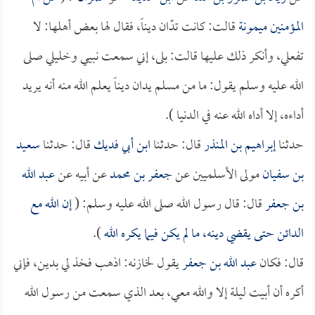
المؤمنين
ميمونة
قالت: كانت تدّان ديناً، فقال لها بعض أهلها: لا
تفعلي، وأنكر ذلك عليها قالت: بلى، إني سمعت نبيي وخليلي صلى
الله عليه وسلم يقول: ما من مسلم يدان ديناً يعلم الله منه أنه يريد
أداءه، إلا أداه الله عنه في الدنيا ).
حدثنا
إبراهيم بن المنذر
قال: حدثنا
ابن أبي فديك
قال: حدثنا
سعيد
بن سفيان
مولى الأسلميين عن
جعفر بن محمد
عن أبيه عن
عبد الله
بن جعفر
قال: قال رسول الله صلى الله عليه وسلم: (
إن الله مع
الدائن حتى يقضي دينه، ما لم يكن فيما يكره الله
).
قال: فكان
عبد الله بن جعفر
يقول لخازنه: اذهب فخذ لي بدين، فإني
أكره أن أبيت ليلة إلا والله معي، بعد الذي سمعت من رسول الله