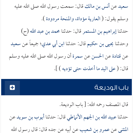
سعيد
عن
أنس بن مالك
قال: سمعت رسول الله صلى الله عليه
وسلم يقول: (
العارية مؤداة، والمنحة مردودة
).
حدثنا
إبراهيم بن المستمر
قال: حدثنا
محمد بن عبد الله
(ح)
وحدثنا
يحيى بن حكيم
قال: حدثنا
ابن أبي عدي
؛ جميعاً عن
سعيد
عن
قتادة
عن
الحسن
عن
سمرة
أن رسول الله صلى الله عليه وسلم
قال: (
على اليد ما أخذت حتى تؤديه
) ].
باب الوديعة
قال المصنف رحمه الله: [ باب الوديعة.
حدثنا
عبيد الله بن الجهم الأنماطي
قال: حدثنا
أيوب بن سويد
عن
المثنى
عن
عمرو بن شعيب
عن أبيه عن جده قال: قال رسول الله