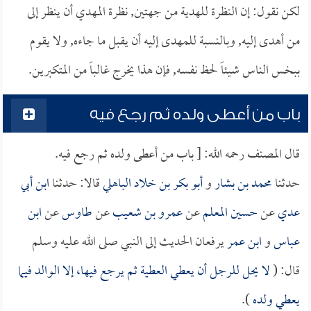
لكن نقول: إن النظرة للهدية من جهتين, نظرة المهدي أن ينظر إلى
من أهدى إليه, وبالنسبة للمهدى إليه أن يقبل ما جاءه, ولا يقوم
ببخس الناس شيئاً لحظ نفسه, فإن هذا يخرج غالباً من المتكبرين.
باب من أعطى ولده ثم رجع فيه
قال المصنف رحمه الله: [ باب من أعطى ولده ثم رجع فيه.
حدثنا
محمد بن بشار
و
أبو بكر بن خلاد الباهلي
قالا: حدثنا
ابن أبي
عدي
عن
حسين المعلم
عن
عمرو بن شعيب
عن
طاوس
عن
ابن
عباس
و
ابن عمر
يرفعان الحديث إلى النبي صلى الله عليه وسلم
قال: (
لا يحل للرجل أن يعطي العطية ثم يرجع فيها، إلا الوالد فيما
يعطي ولده
).