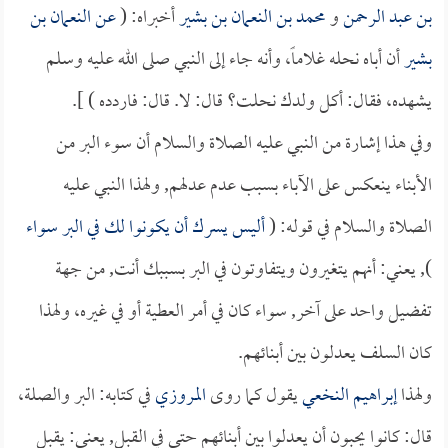
بن عبد الرحمن
و
محمد بن النعمان بن بشير
أخبراه: (
عن
النعمان بن
بشير
أن أباه نحله غلاماً، وأنه جاء إلى النبي صلى الله عليه وسلم
يشهده، فقال: أكل ولدك نحلت؟ قال: لا. قال: فاردده ) ].
وفي هذا إشارة من النبي عليه الصلاة والسلام أن سوء البر من
الأبناء ينعكس على الآباء بسبب عدم عدلهم, ولهذا النبي عليه
الصلاة والسلام في قوله: (
أليس يسرك أن يكونوا لك في البر سواء
), يعني: أنهم يتغيرون ويتفاوتون في البر بسببك أنت, من جهة
تفضيل واحد على آخر, سواء كان في أمر العطية أو في غيره، ولهذا
كان السلف يعدلون بين أبنائهم.
ولهذا
إبراهيم النخعي
يقول كما روى
المروزي
في كتابه: البر والصلة،
قال: كانوا يحبون أن يعدلوا بين أبنائهم حتى في القبل, يعني: يقبل