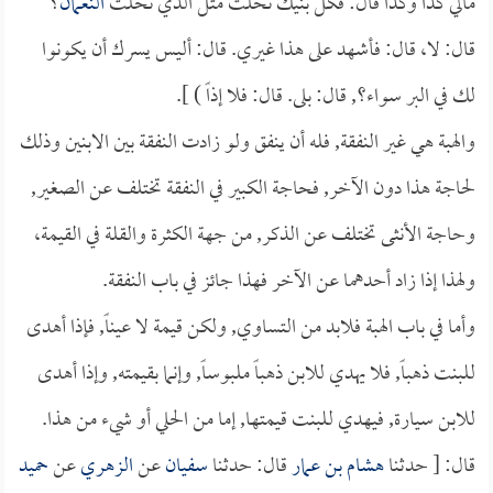
مالي كذا وكذا قال: فكل بنيك نحلت مثل الذي نحلت
النعمان
؟
قال: لا، قال: فأشهد على هذا غيري. قال: أليس يسرك أن يكونوا
لك في البر سواء؟, قال: بلى. قال: فلا إذاً ) ].
والهبة هي غير النفقة, فله أن ينفق ولو زادت النفقة بين الابنين وذلك
لحاجة هذا دون الآخر, فحاجة الكبير في النفقة تختلف عن الصغير,
وحاجة الأنثى تختلف عن الذكر, من جهة الكثرة والقلة في القيمة،
ولهذا إذا زاد أحدهما عن الآخر فهذا جائز في باب النفقة.
وأما في باب الهبة فلابد من التساوي, ولكن قيمة لا عيناً, فإذا أهدى
للبنت ذهباً, فلا يهدي للابن ذهباً ملبوساً, وإنما بقيمته, وإذا أهدى
للابن سيارة, فيهدي للبنت قيمتها, إما من الحلي أو شيء من هذا.
قال: [ حدثنا
هشام بن عمار
قال: حدثنا
سفيان
عن
الزهري
عن
حميد