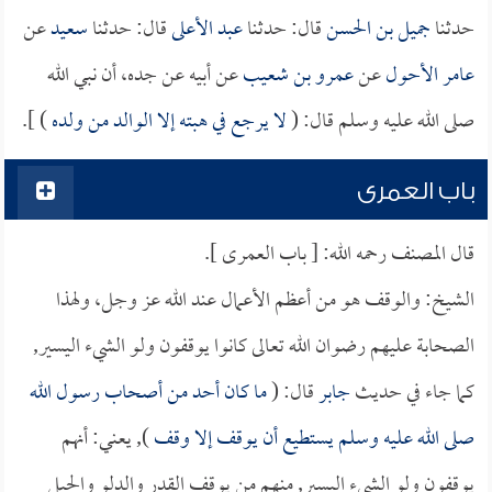
حدثنا
جميل بن الحسن
قال: حدثنا
عبد الأعلى
قال: حدثنا
سعيد
عن
عامر الأحول
عن
عمرو بن شعيب
عن أبيه عن جده، أن نبي الله
صلى الله عليه وسلم قال: (
لا يرجع في هبته إلا الوالد من ولده
) ].
باب العمرى
قال المصنف رحمه الله: [ باب العمرى ].
الشيخ: والوقف هو من أعظم الأعمال عند الله عز وجل، ولهذا
الصحابة عليهم رضوان الله تعالى كانوا يوقفون ولو الشيء اليسير,
كما جاء في حديث
جابر
قال: (
ما كان أحد من أصحاب رسول الله
صلى الله عليه وسلم يستطيع أن يوقف إلا وقف
), يعني: أنهم
يوقفون ولو الشيء اليسير, منهم من يوقف القدر والدلو والحبل