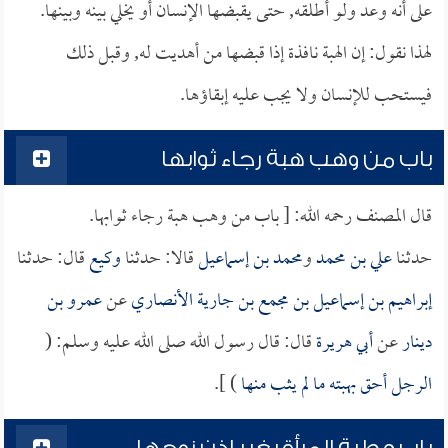
على أنه وعد ولو أطلقه, حتى يقبضها الإنسان أو يخلي بينه وبينها.
لهذا نقول: إن الهبة نافذة إذا قبضها من أهديت له, وقبل ذلك
فيستحب للإنسان ولا يجب عليه إبقاؤها.
باب من وهب هبة رجاء ثوابها
قال المصنف رحمه الله: [ باب من وهب هبة رجاء ثوابها.
حدثنا
علي بن محمد
و
محمد بن إسماعيل
قالا: حدثنا
وكيع
قال: حدثنا
إبراهيم بن إسماعيل بن مجمع بن جارية الأنصاري
عن
عمرو بن
دينار
عن
أبي هريرة
قال: قال رسول الله صلى الله عليه وسلم: (
الرجل أحق بهبته ما لم يثب منها
) ].