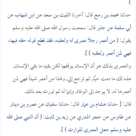
).
حدثنا
محمد بن رمح
قال: أخبرنا
الليث بن سعد
عن
ابن شهاب
عن
أبي سلمة
عن
جابر
قال: سمعت رسول الله صلى الله عليه وسلم
يقول: (
من أعمر رجلاً عمرى له ولعقبه، فقد قطع قوله حقه فيها،
فهي لمن أعمر ولعقبه
) ].
والعمرى بذلك هو أن الإنسان يوقفها لكن بقيد ما بقي الإنسان,
هذه لك ما دمت حيًّا, ثم ترجع إلي, ولهذا من أعمر شيئاً فهي لمن
أعمرها له, لا يوجد إلى الوفاة, وإنما له ثم تورث بعد ذلك.
قال: [ حدثنا
هشام بن عمار
قال: حدثنا
سفيان
عن
عمرو بن دينار
عن
طاوس
عن
حجر المدري
عن
زيد بن ثابت
: (
أن النبي صلى الله
عليه وسلم جعل العمرى للوارث
) ].