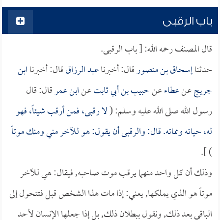
باب الرقبى
قال المصنف رحمه الله: [ باب الرقبى.
حدثنا
إسحاق بن منصور
قال: أخبرنا
عبد الرزاق
قال: أخبرنا
ابن
جريج
عن
عطاء
عن
حبيب بن أبي ثابت
عن
ابن عمر
قال: قال
رسول الله صلى الله عليه وسلم: (
لا رقبى، فمن أرقب شيئاً، فهو
له، حياته ومماته. قال: والرقبى أن يقول: هو للآخر مني ومنك موتاً
) ].
وذلك أن كل واحد منهما يرقب موت صاحبه, فيقال: هي للآخر
موتاً هو الذي يملكها, يعني: إذا مات هذا الشخص قبل فتتحول إلى
الباقي بعد ذلك, ونقول ببطلان ذلك, بل إذا جعلها الإنسان لأحد