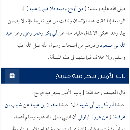
صلى الله عليه وسلم: (
من أودع وديعة فلا ضمان عليه
) ].
الوديعة إذا كانت عند الإنسان وتلفت من غير تفريط فإنه لا يضمن
بها, وهذا محكي الاتفاق عليه, جاء عن
أبي بكر
و
عمر
و
علي
وعن
عبد
الله بن مسعود
وغيرهم من أصحاب رسول الله صلى الله عليه
وسلم, ولا خلاف فيما بينهم في هذه المسألة.
باب الأمين يتجر فيه فيربح
قال المصنف رحمه الله: [ باب الأمين يتجر فيه فيربح.
حدثنا
أبو بكر بن أبي شيبة
قال: حدثنا
سفيان بن عيينة
عن
شبيب بن
غرقدة
: (
عن
عروة البارقي
أن النبي صلى الله عليه وسلم أعطاه
ديناراً يشتري له شاة، فاشترى له شاتين، فباع إحداهما بدينار، فأتى