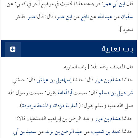
قال
ابن أبي عمر
: فوجدت هذا الحديث في موضع آخر في كتابي: عن
سفيان
عن
عبد الله
عن
نافع
عن
ابن عمر
، قال: قال
عمر
. فذكر
نحوه ].
باب العارية
قال المصنف رحمه الله: [ باب العارية.
حدثنا
هشام بن عمار
قال: حدثنا
إسماعيل بن عياش
قال: حدثني
شرحبيل بن مسلم
قال: سمعت
أبا أمامة
يقول: سمعت رسول الله
صلى الله عليه وسلم يقول: (
العارية مؤداة، والمنحة مردودة
).
حدثنا
هشام بن عمار
و عبد الرحمن بن إبراهيم الدمشقيان قالا:
حدثنا
محمد بن شعيب
عن
عبد الرحمن بن يزيد
عن
سعيد بن أبي