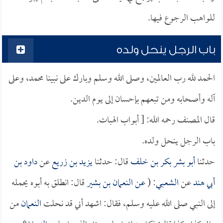
للواهب الرجوع فيها.
باب الرجل ينحل ولده
الحمد لله رب العالمين، وصلى الله وسلم وبارك على نبينا محمد، وعلى
آله وأصحابه ومن تبعهم بإحسان إلى يوم الدين.
قال المصنف رحمه الله: [ أبواب الهبات.
باب الرجل ينحل ولده.
حدثنا
أبو بشر بكر بن خلف
قال: حدثنا
يزيد بن زريع
عن
داود بن
أبي هند
عن
الشعبي
: (
عن
النعمان بن بشير
قال: انطلق به أبوه يحمله
إلى النبي صلى الله عليه وسلم، فقال: اشهد أني قد نحلت
النعمان
من