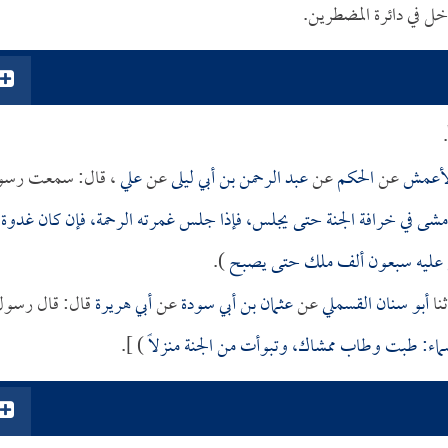
ل في دائرة المضطرين.
لأعمش
عن
الحكم
عن
عبد الرحمن بن أبي ليلى
عن
علي
، قال: سمعت رسو
، مشى في خرافة الجنة حتى يجلس، فإذا جلس غمرته الرحمة، فإن كان غدوة
ى عليه سبعون ألف ملك حتى يصبح
).
نا
أبو سنان القسملي
عن
عثمان بن أبي سودة
عن
أبي هريرة
قال: قال رسول
سماء: طبت وطاب ممشاك، وتبوأت من الجنة منزلاً
) ].