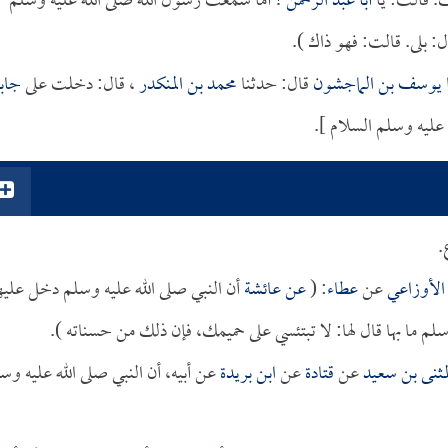
. قالت: يا
أبا عبد الرحمن
! أما سمعت رسول الله صلى الله عليه وسلم
: بلى. قالت: فهو ذاك ).
يوسف بن الماجشون
قال: حدثنا
محمد بن المنكدر
، قال: دخلت على
جاب
عليه وسلم السلام ].
.
الأوزاعي
عن
عطاء
: (
عن
عائشة
أن النبي صلى الله عليه وسلم دخل عليه
وسلم ما بها قال لها: لا تبتئسي على حميمك، فإن ذلك من حسناته ).
مثنى بن سعيد
عن
قتادة
عن
ابن بريدة
عن أبيه، أن النبي صلى الله عليه وس