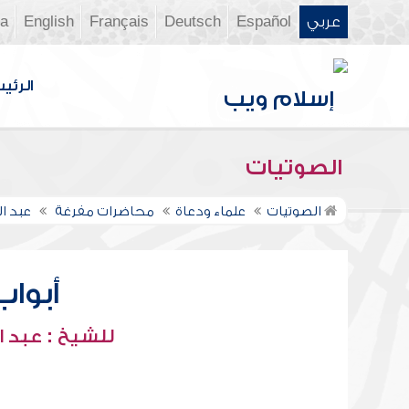
عربي
Español
Deutsch
Français
English
ia
الرئي
الصوتيات
الصوتيات
علماء ودعاة
محاضرات مفرغة
عبد ا
أبواب 
للشيخ : عبد ا