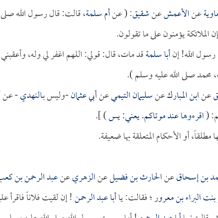
اوية
عن
الأعمش
عن
شقيق
: (
عن
أم سلمة
، قالت: قال رسول الله صلى
ن الملائكة يؤمنون على ما تقولون.
 رسول الله! إن
أبا سلمة
قد مات، قال: قولي: اللهم اغفر لي وله، وأعقبني
 محمد صلى الله عليه وسلم ).
ق
عن
ابن المبارك
عن
سليمان التيمي
عن
أبي عثمان
-وليس بـ
النهدي
- عن أب
: (
اقرءوها عند موتاكم. يعني: يس
) ].
لقاً، أو الأحكام المتعلقة بها ضعيفة.
مد بن إسحاق
عن
الحارث بن فضيل
عن
الزهري
عن
عبد الرحمن بن كعب
 بنت البراء بن معرور
؛ فقالت: يا
أبا عبد الرحمن
! إن لقيت فلاناً فاقرأ علي