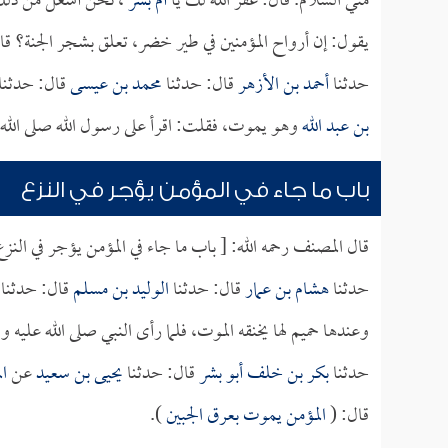
مني السلام. قال: غفر الله لك يا
أم بشر
، نحن أشغل من ذلك
يقول: إن أرواح المؤمنين في طير خضر، تعلق بشجر الجنة؟ قال
حدثنا
أحمد بن الأزهر
قال: حدثنا
محمد بن عيسى
قال: حدثنا
بن عبد الله
وهو يموت، فقلت: اقرأ على رسول الله صلى الله 
باب ما جاء في المؤمن يؤجر في النزع
قال المصنف رحمه الله: [ باب ما جاء في المؤمن يؤجر في النزع
حدثنا
هشام بن عمار
قال: حدثنا
الوليد بن مسلم
قال: حدثنا
وعندها حميم لها يخنقه الموت، فلما رأى النبي صلى الله عليه 
حدثنا
بكر بن خلف أبو بشر
قال: حدثنا
يحيى بن سعيد
عن
ال
قال: (
المؤمن يموت بعرق الجبين
).