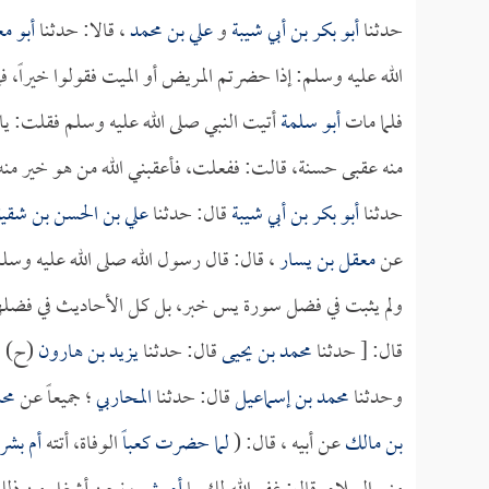
حدثنا
أبو بكر بن أبي شيبة
و
علي بن محمد
، قالا: حدثنا
أبو مع
الله عليه وسلم: إذا حضرتم المريض أو الميت فقولوا خيراً، فإ
فلما مات
أبو سلمة
أتيت النبي صلى الله عليه وسلم فقلت: يا
منه عقبى حسنة، قالت: ففعلت، فأعقبني الله من هو خير منه،
حدثنا
أبو بكر بن أبي شيبة
قال: حدثنا
علي بن الحسن بن شقي
عن
معقل بن يسار
، قال: قال رسول الله صلى الله عليه وسلم
ولم يثبت في فضل سورة يس خبر، بل كل الأحاديث في فضلها مط
قال: [ حدثنا
محمد بن يحيى
قال: حدثنا
يزيد بن هارون
(ح)
وحدثنا
محمد بن إسماعيل
قال: حدثنا
المحاربي
؛ جميعاً عن
مح
بن مالك
عن أبيه ، قال: (
لما حضرت
كعباً
الوفاة، أتته
أم بشر