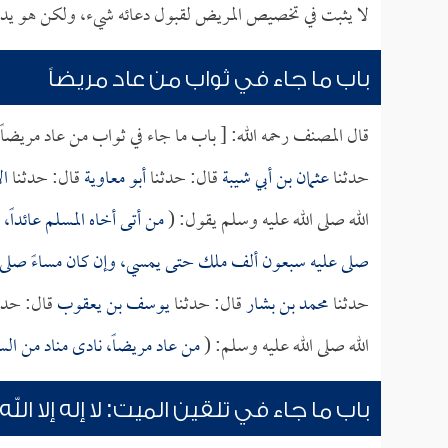
لا يثبت في تخصيص المريض لقبول دعائه شيء، ولكن هو يدخ
باب ما جاء في ثواب من عاد مريضاً
قال المصنف رحمه الله: [ باب ما جاء في ثواب من عاد مريضاً.
حدثنا
عثمان بن أبي شيبة
قال: حدثنا
أبو معاوية
قال: حدثنا
ا
الله صلى الله عليه وسلم يقول: (
من أتى أخاه المسلم عائداً
صلى عليه سبعون ألف ملك حتى يمسي، وإن كان مساءً صل
حدثنا
محمد بن بشار
قال: حدثنا
يوسف بن يعقوب
قال: حدث
الله صلى الله عليه وسلم: (
من عاد مريضاً، نادى مناد من ال
باب ما جاء في تلقين الميت: لا إله إلا الله