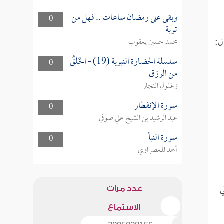
وبقى على رمضان ساعات .. فهل من
0
توبة
ل:
محمد حسين يعقوب
سلسلة الحضارة النبوية (19) - الخَلقُ
0
من الرزق
زغلول النجار
سورة الإنفطار
0
عبد الرشيد بن الشيخ علي صوفي
سورة النبأ
0
أحمد المعصراوي
ي
عدد مرات
الاستماع