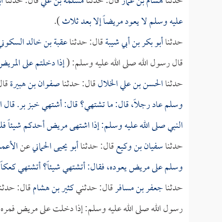
حدثنا
هشام بن عمار
قال: حدثنا
مسلمة بن علي
قال: حدثنا
ا
عليه وسلم لا يعود مريضاً إلا بعد ثلاث
).
حدثنا
أبو بكر بن أبي شيبة
قال: حدثنا
عقبة بن خالد السكوني
قال رسول الله صلى الله عليه وسلم: (
إذا دخلتم على المريض
حدثنا
الحسن بن علي الخلال
قال: حدثنا
صفوان بن هبيرة
قال
وسلم عاد رجلاً، قال: ما تشتهي؟ قال: أشتهي خبز بر. قال ال
النبي صلى الله عليه وسلم: إذا اشتهى مريض أحدكم شيئاً ف
حدثنا
سفيان بن وكيع
قال: حدثنا
أبو يحيى الحماني
عن
الأعم
وسلم على مريض يعوده، فقال: أتشتهي شيئاً؟ أتشتهي كعكاً؟ 
حدثنا
جعفر بن مسافر
قال: حدثني
كثير بن هشام
قال: حدثن
رسول الله صلى الله عليه وسلم: إذا دخلت على مريض فمره أن