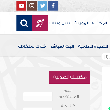
المكتبة
المواريث
بنين وبنات
الشجرة العلمية
البث المباشر
شارك بملفاتك
1]
مكتبتك الصوتية
اسم
المستخدم:
كـلـــمـة