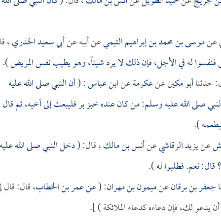
بن جريج
عن
حميد الطويل
عن
أنس بن مالك
، قال: (
كان النبي صلى الله
عن
موسى بن محمد بن إبراهيم التيمي
عن أبيه عن
أبي سعيد الخدري
، قا
 فنفسوا له في الأجل، فإن ذلك لا يرد شيئاً، وهو يطيب نفس المريض
).
: حدثنا
أبو مكين
عن
عكرمة
عن
ابن عباس
: (
أن النبي صلى الله عليه
نبي صلى الله عليه وسلم: من كان عنده خبز بر فليبعث إلى أخيه، ثم قال
ليطعمه
).
ش
عن
يزيد الرقاشي
عن
أنس بن مالك
، قال: (
دخل النبي صلى الله عليه
قال: نعم. فطلبوا له
).
ا
جعفر بن برقان
عن
ميمون بن مهران
: (
عن
عمر بن الخطاب
، قال: قال ل
 يدعو لك، فإن دعاءه كدعاء الملائكة ) ].