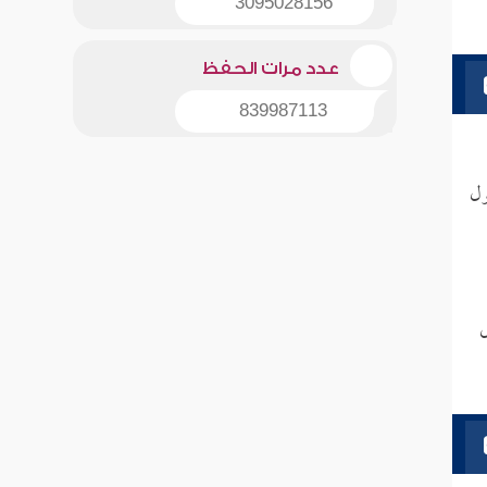
3095028156
عدد مرات الحفظ
839987113
ل