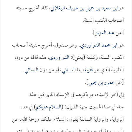
هو
ابن سعيد بن جميل بن طريف البغلاني
، ثقة، أخرج حديثه
أصحاب الكتب الستة.
[عن
عبد العزيز
].
هو
ابن محمد الدراوردي
، وهو صدوق، أخرج حديثه أصحاب
الكتب الستة، وكلمة (يعني):
الدراوردي
، هذه قالها من دون
التلميذ الذي هو
قتيبة
، إما
النسائي
، أو من دون
النسائي
.
[عن
عمرو بن يحيى
].
إلى آخر الإسناد، مر ذكرهم في الإسناد الذي قبل هذا.
جاء في هذا الحديث جهة الشمال: (
السلام عليكم
) في هذه
الرواية، والرواية السابقة يقول: السلام عليكم ورحمة الله، عن