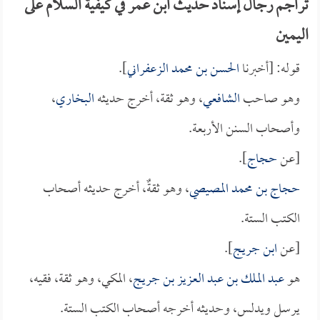
تراجم رجال إسناد حديث ابن عمر في كيفية السلام على
اليمين
قوله: [أخبرنا
الحسن بن محمد الزعفراني
].
وهو صاحب
الشافعي
، وهو ثقة، أخرج حديثه
البخاري
،
وأصحاب السنن الأربعة.
[عن
حجاج
].
حجاج بن محمد المصيصي
، وهو ثقةٌ، أخرج حديثه أصحاب
الكتب الستة.
[عن
ابن جريج
].
هو
عبد الملك بن عبد العزيز بن جريج
، المكي، وهو ثقة، فقيه،
يرسل ويدلس، وحديثه أخرجه أصحاب الكتب الستة.