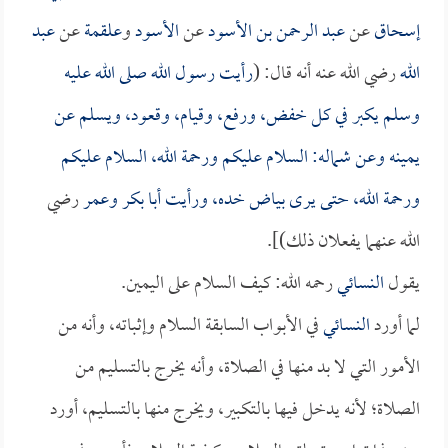
إسحاق
عن
عبد الرحمن بن الأسود
عن
الأسود
و
علقمة
عن
عبد
الله
رضي الله عنه أنه قال: (
رأيت رسول الله صلى الله عليه
وسلم يكبر في كل خفض، ورفع، وقيام، وقعود، ويسلم عن
يمينه وعن شماله: السلام عليكم ورحمة الله، السلام عليكم
ورحمة الله، حتى يرى بياض خده، ورأيت
أبا بكر
و
عمر
رضي
الله عنهما يفعلان ذلك)].
يقول
النسائي
رحمه الله: كيف السلام على اليمين.
لما أورد
النسائي
في الأبواب السابقة السلام وإثباته، وأنه من
الأمور التي لا بد منها في الصلاة، وأنه يخرج بالتسليم من
الصلاة؛ لأنه يدخل فيها بالتكبير، ويخرج منها بالتسليم، أورد