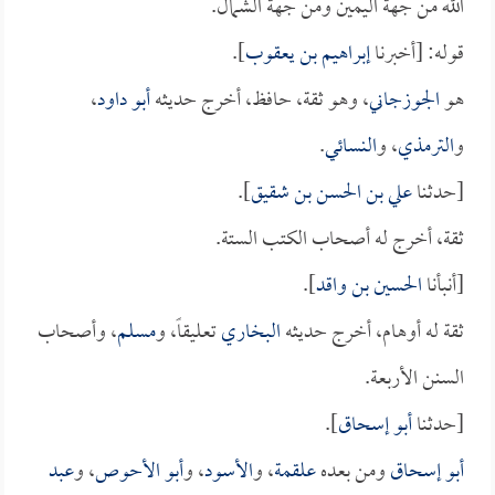
الله من جهة اليمين ومن جهة الشمال.
قوله: [أخبرنا
إبراهيم بن يعقوب
].
هو
الجوزجاني
، وهو ثقة، حافظ، أخرج حديثه
أبو داود
،
و
الترمذي
، و
النسائي
.
[حدثنا
علي بن الحسن بن شقيق
].
ثقة، أخرج له أصحاب الكتب الستة.
[أنبأنا
الحسين بن واقد
].
ثقة له أوهام، أخرج حديثه
البخاري
تعليقاً، و
مسلم
، وأصحاب
السنن الأربعة.
[حدثنا
أبو إسحاق
].
أبو إسحاق
ومن بعده
علقمة
، و
الأسود
، و
أبو الأحوص
، و
عبد