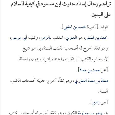
تراجم رجال إسناد حديث ابن مسعود في كيفية السلام
على اليمين
قوله: [أخبرنا
محمد بن المثنى
].
محمد بن المثنى
، هو
العنزي
، الملقب بـ
الزمن
، وكنيته
أبو موسى
،
وهو ثقة، أخرج له أصحاب الكتب الستة، بل هو شيخ
لأصحاب الكتب الستة، رووا عنه مباشرة وبدون واسطة.
[عن
معاذ بن معاذ
].
معاذ بن معاذ العنبري
، وهو ثقةٌ، أخرج حديثه أصحاب الكتب
الستة.
[عن
زهير
].
هو
زهير بن معاوية
الكوفي، وهو ثقة، أخرج له أصحاب الكتب