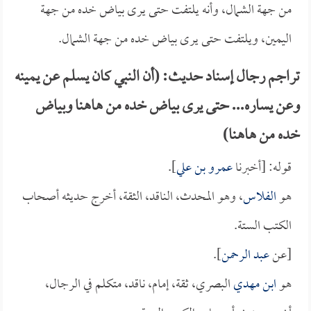
من جهة الشمال، وأنه يلتفت حتى يرى بياض خده من جهة
اليمين، ويلتفت حتى يرى بياض خده من جهة الشمال.
تراجم رجال إسناد حديث: (أن النبي كان يسلم عن يمينه
وعن يساره... حتى يرى بياض خده من هاهنا وبياض
خده من هاهنا)
قوله: [أخبرنا
عمرو بن علي
].
هو
الفلاس
، وهو المحدث، الناقد، الثقة، أخرج حديثه أصحاب
الكتب الستة.
[عن
عبد الرحمن
].
هو
ابن مهدي
البصري، ثقة، إمام، ناقد، متكلم في الرجال،