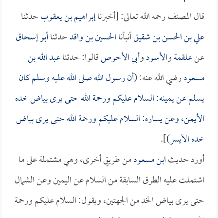
قال المصنف رحمه الله تعالى: [أخبرنا
إبراهيم بن يعقوب
حدثنا
علي بن الحسن بن شقيق
أنبأنا
الحسين بن واقد
حدثنا
أبو إسحاق
عن
علقمة
و
الأسود
و
أبي الأحوص
قالوا: حدثنا
عبد الله بن
مسعود
رضي الله عنه: (
أن رسول الله صلى الله عليه وسلم كان
يسلم عن يمينه: السلام عليكم ورحمة الله حتى يرى بياض خده
الأيمن، وعن يساره: السلام عليكم ورحمة الله حتى يرى بياض
خده الأيسر
)].
أورد حديث
ابن مسعود
من طريقٍ أخرى، وهي مشتملة على ما
اشتملت عليه الطرق السابقة من السلام عن اليمين وعن الشمال
حتى يرى بياض الخد من الجهتين، ويقول: السلام عليكم ورحمة