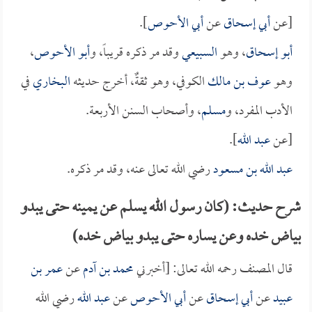
[عن
أبي إسحاق
عن
أبي الأحوص
].
أبو إسحاق
، وهو
السبيعي
وقد مر ذكره قريباً، و
أبو الأحوص
،
وهو
عوف بن مالك
الكوفي، وهو ثقةٌ، أخرج حديثه
البخاري
في
الأدب المفرد، و
مسلم
، وأصحاب السنن الأربعة.
[عن
عبد الله
].
عبد الله بن مسعود
رضي الله تعالى عنه، وقد مر ذكره.
شرح حديث: (كان رسول الله يسلم عن يمينه حتى يبدو
بياض خده وعن يساره حتى يبدو بياض خده)
قال المصنف رحمه الله تعالى: [أخبرني
محمد بن آدم
عن
عمر بن
عبيد
عن
أبي إسحاق
عن
أبي الأحوص
عن
عبد الله
رضي الله