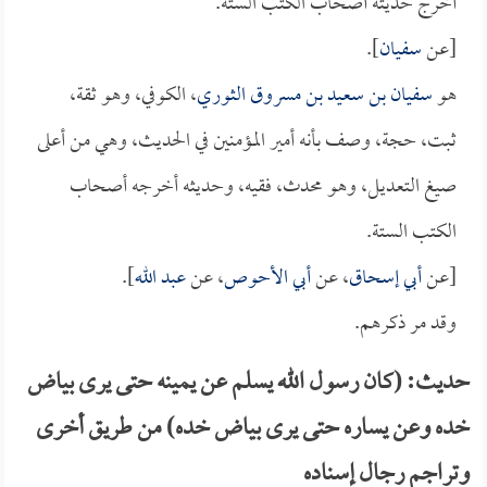
أخرج حديثه أصحاب الكتب الستة.
[عن
سفيان
].
هو
سفيان بن سعيد بن مسروق الثوري
، الكوفي، وهو ثقة،
ثبت، حجة، وصف بأنه أمير المؤمنين في الحديث، وهي من أعلى
صيغ التعديل، وهو محدث، فقيه، وحديثه أخرجه أصحاب
الكتب الستة.
[عن
أبي إسحاق
، عن
أبي الأحوص
، عن
عبد الله
].
وقد مر ذكرهم.
حديث: (كان رسول الله يسلم عن يمينه حتى يرى بياض
خده وعن يساره حتى يرى بياض خده) من طريق أخرى
وتراجم رجال إسناده