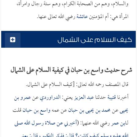
والسلام، وهم من الصحابة الكرام، وهم ستة رجال وامرأة،
المرأة هي: أم المؤمنين
عائشة
رضي الله تعالى عنها.
كيف السلام على الشمال
شرح حديث واسع بن حبان في كيفية السلام على الشمال
قال المصنف رحمه الله تعالى: [كيف السلام على الشمال.
أخبرنا
قتيبة
حدثنا
عبد العزيز
يعني:
الدراوردي
عن
عمرو بن
يحيى
عن
محمد بن يحيى بن حبان
عن عمه
واسع بن حبان
قلت
لـ
ابن عمر
رضي الله عنهما: (
أخبرني عن صلاة رسول الله صلى
الله عليه وسلم كيف كانت؟ قال: فذكر التكبير، قال: يعني