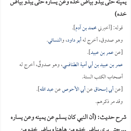
يمينه حتى يبدو بياض خده وعن يساره حتى يبدو بياض
خده)
قوله: [أخبرني
محمد بن آدم
].
وهو صدوق، أخرج له
أبو داود
، و
النسائي
.
[عن
عمر بن عبيد
].
عمر بن عبيد بن أبي أمية الطنافسي
، وهو صدوقٌ، أخرج له
أصحاب الكتب الستة.
[عن
أبي إسحاق
عن
أبي الأحوص
عن
عبد الله
].
وقد مر ذكرهم.
شرح حديث: (أن النبي كان يسلم عن يمينه وعن يساره
... حتى يرى بياض خده من هاهنا وبياض خده من