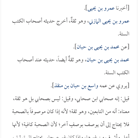
[أخبرنا
عمرو بن يحيى
].
عمرو بن يحيى المازني
، وهو ثقةٌ، أخرج حديثه أصحاب الكتب
الستة.
[عن
محمد بن يحيى بن حبان
].
محمد بن يحيى بن حبان
، وهو ثقةٌ أيضاً، حديثه عند أصحاب
الكتب الستة.
[يروي عن عمه
واسع بن حبان بن منقذ
].
قيل: إنه صحابي ابن صحابي، وقيل: ليس بصحابي بل هو ثقة،
معناه: أنه من التابعين، وهو ثقة؛ لأنه إذا كان موصوفاً بالصحبة
فلا يحتاج إلى أن يوصف بوصفٍ آخر؛ لأن الصحبة كافية؛ لأنها
أعلى وأشرف من غيرها، وإذا كان غير صحابي يحتاج إلى توثيق،