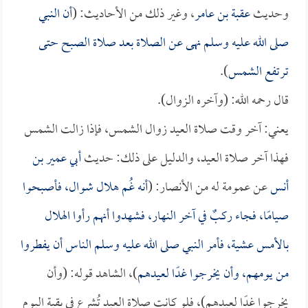
وحديث
عقبة بن عامر
، وغير ذلك من الأحاديث: (
أن النبي
صلى الله عليه وسلم نهى عن الصلاة بعد صلاة الصبح حتى
ترتفع الشمس
).
قال رحمه الله: (وآخره الزوال).
يعني: آخر وقت صلاة العيد زوال الشمس، فإذا زالت الشمس
فهذا آخر صلاة العيد، والدليل على ذلك: حديث
أبي عمير بن
أنس
عن عمومة له من الأنصار: (
أنه غُم هلال شوال، فأصبحوا
صيامًا، فجاء ركبٌ في آخر النهار، فشهدوا أنهم رأوا الهلال
بالأمس عشية، فأمر النبي صلى الله عليه وسلم الناس أن يفطروا
من يومهم، وأن يخرجوا غدًا لعيدهم
)، الشاهد قوله: (وأن
يخرجوا غدًا لعيدهم)، فلو كانت صلاة العيد تُشرع في بقية اليوم