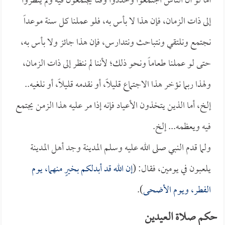
أما لو أن الناس اجتمعوا وحددوا وقتًا يجتمعون فيه ولم ينظروا
إلى ذات الزمان، فإن هذا لا بأس به، فلو عملنا كل سنة موعداً
نجتمع ونلتقي ونتباحث ونتدارس، فإن هذا جائز ولا بأس به،
حتى لو عملنا طعاماً ونحو ذلك؛ لأننا لم ننظر إلى ذات الزمان،
ولهذا ربما نؤخر هذا الاجتماع قليلاً، أو نقدمه قليلاً، أو نلغيه..
إلخ، أما الذين يتخذون الأعياد فإنه إذا مر عليه هذا الزمن يجتمع
فيه ويعظمه... إلخ.
ولما قدم النبي صلى الله عليه وسلم المدينة وجد أهل المدينة
يلعبون في يومين، فقال: (
إن الله قد أبدلكم بخيرٍ منهما، يوم
الفطر، ويوم الأضحى
).
حكم صلاة العيدين