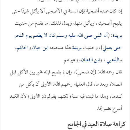
إذا كان عنده أضحية فإن السنة في الأضحى ألا يأكل شيئًا حتى
يذبح أضحيته، ويأكل منها، ويدل لذلك: ما تقدم من حديث
بريدة
: (
أن النبي صلى الله عليه وسلم كان لا يطعم يوم النحر
حتى يصلي
)، وحديث
بريدة
هذا صححه
ابن حبان
و
الحاكم
،
و
الذهبي
، و
ابن القطان
، وغيرهم.
قال رحمه الله: (إن ضحى)، وإن لم يضح فإنه مخير بين الأكل قبل
الصلاة وبعدها، قال العلماء رحمهم الله: الأولى أن يأكل من
كبدها، وهذا ما ثبت فيه سنة؛ لكنهم يقولون: الأولى؛ لأن الكبد
أسرع نضوجًا.
كراهة صلاة العيد في الجامع