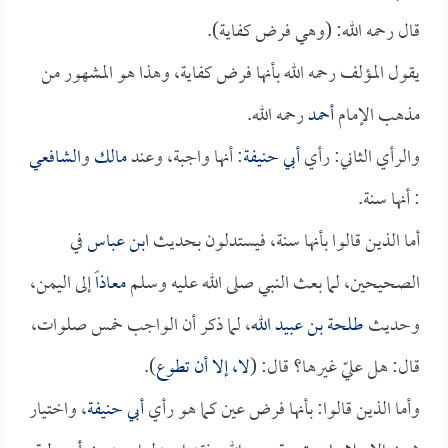
قال رحمه الله: (وهي فرض كفاية).
يقول المؤلف رحمه الله بأنها فرض كفاية، وهذا هو المشهور من
مذهب الإمام
أحمد
رحمه الله.
والرأي الثاني: رأي
أبي حنيفة
: أنها واجبة، وعند
مالك
و
الشافعي
: أنها سنة.
أما الذين قالوا بأنها سنة، فيستدلون بحديث
ابن عباس
في
الصحيحين، لما بعث النبي صلى الله عليه وسلم
معاذاً
إلى اليمن،
وحديث
طلحة بن عبيد الله
، لما ذكر أن الواجب خمس صلوات،
قال: هل عليّ غيرها؟ قال: (
لا، إلا أن تطوع
).
وأما الذين قالوا: بأنها فرض عين كما هو رأي
أبي حنيفة
، واختيار