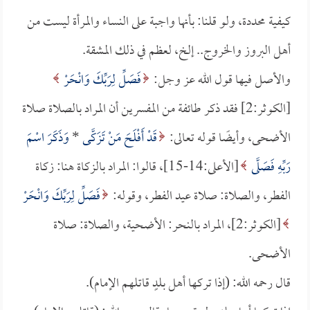
كيفية محددة، ولو قلنا: بأنها واجبة على النساء والمرأة ليست من
أهل البروز والخروج.. إلخ، لعظم في ذلك المشقة.
والأصل فيها قول الله عز وجل:
فَصَلِّ لِرَبِّكَ وَانْحَرْ
[الكوثر:2] فقد ذكر طائفة من المفسرين أن المراد بالصلاة صلاة
الأضحى، وأيضًا قوله تعالى:
قَدْ أَفْلَحَ مَنْ تَزَكَّى
*
وَذَكَرَ اسْمَ
رَبِّهِ فَصَلَّى
[الأعلى:14-15]، قالوا: المراد بالزكاة هنا: زكاة
الفطر، والصلاة: صلاة عيد الفطر، وقوله:
فَصَلِّ لِرَبِّكَ وَانْحَرْ
[الكوثر:2]، المراد بالنحر: الأضحية، والصلاة: صلاة
الأضحى.
قال رحمه الله: (إذا تركها أهل بلدٍ قاتلهم الإمام).