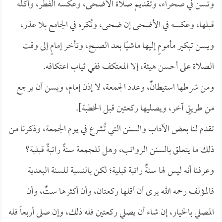
وتسن في صحراء، وتقديم صلاة الأضحى، وعكسه الفطر، وأكله
قبلها، وعكسه في الأضحى إن ضحى، وتُكره في الجامع بلا عذر،
ويسن تبكير مأمومٍ إليها ماشيًا بعد الصبح، وتأخر إمامٍ إلى وقت
الصلاة على أحسن هيئة، إلا المعتكف ففي ثياب اعتكافه.
ومن شرطها استيطانٌ، وعدد الجمعة، لا إذن إمام، ويسن أن يرجع
من طريقٍ آخر، ويصليها ركعتين قبل الخطبة].
تقدم لنا بعض الآداب والسنن التي تُشرع في يوم الجمعة، وذكرنا من
ذلك ما يتعلق بالسنن الرواتب، وهل للجمعة سنةٌ راتبةٌ قبلية؟
وعرفنا أنه ليس لها سنةٌ راتبة قبلية؛ لكن بالنسبة للسنة البعدية
فالمؤلف رحمه الله يرى أن أقلها ركعتان، وأن أكثرها ستٌ، وأن
المصلي بالخيار، إن شاء أن يصلي ركعتين فله ذلك، وإن صلى أربعاً فله