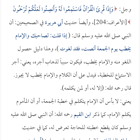
وجل:
وَإِذَا قُرِئَ الْقُرْآنُ فَاسْتَمِعُوا لَهُ وَأَنصِتُوا لَعَلَّكُمْ تُرْحَمُونَ
[الأعراف:204]، وأيضاً حديث
أبي هريرة
في الصحيحين: أن
النبي صلى الله عليه وسلم قال: (
إذا قلت: لصاحبك والإمام
يخطب يوم الجمعة أنصت، فقد لغوت
)، وهذا دليل حصول
اللغو منه والإمام يخطب، فيكون سبباً لذهاب أجره، يعني: أجر
الاستماع للخطبة، فيدل على أن الكلام والإمام يخطب لا يجوز.
قال رحمه الله: (إلا له، أو لمن يكلمه).
يعني: لا بأس أن الإمام يتكلم في خطبة الجمعة، أو أن المأموم
يكلم الإمام، كما ذكر
ابن القيم
رحمه الله: أن النبي صلى الله عليه
وسلم كان يقطع خطبته للحاجة تعرض له، كما في حديث