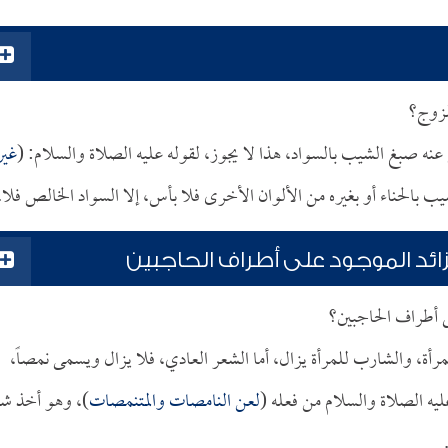
لزوج؟
عنه صبغ الشيب بالسواد، هذا لا يجوز، لقوله عليه الصلاة والسلام: (
غير
شيب بالحناء أو بغيره من الألوان الأخرى فلا بأس، إلا السواد الخالص فلا.
زائد الموجود على أطراف الحاجبين
ى أطراف الحاجبين؟
مرأة، والشارب للمرأة يزال، أما الشعر العادي، فلا يزال ويسمى نمصاً،
ليه الصلاة والسلام من فعله (
لعن النامصات والمتنمصات
)، وهو أخذ ش