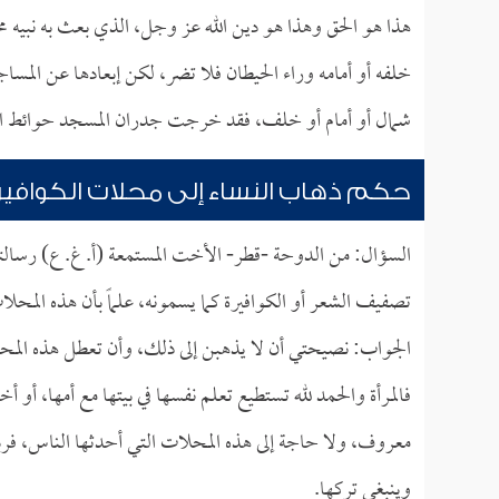
هذا هو الحق وهذا هو دين الله عز وجل، الذي بعث به نبيه مح
خلفه أو أمامه وراء الحيطان فلا تضر، لكن إبعادها عن المس
شمال أو أمام أو خلف، فقد خرجت جدران المسجد حوائط ال
حكم ذهاب النساء إلى محلات الكوافير
السؤال: من الدوحة -قطر- الأخت المستمعة (أ. غ. ع) رسالته
تصفيف الشعر أو الكوافيرة كما يسمونه، علماً بأن هذه المحلات
الجواب: نصيحتي أن لا يذهبن إلى ذلك، وأن تعطل هذه المحلا
فالمرأة والحمد لله تستطيع تعلم نفسها في بيتها مع أمها، أو 
معروف، ولا حاجة إلى هذه المحلات التي أحدثها الناس، فربما ي
وينبغي تركها.