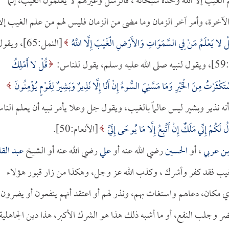
 الغيب إلا الله وحده سبحانه ، فالرسل وغيرهم لا يعلمون الغيب، إنما
مر الآخرة، وأمر آخر الزمان وما مضى من الزمان فليس لهم من علم الغيب إلا
لْ لا يَعْلَمُ مَنْ فِي السَّمَوَاتِ وَالأَرْضِ الْغَيْبَ إِلَّا اللَّهُ
[النمل:65]، ويقو
للناس:
قُلْ لا أَمْلِكُ
كْثَرْتُ مِنَ الْخَيْرِ وَمَا مَسَّنِيَ السُّوءُ إِنْ أَنَا إِلَّا نَذِيرٌ وَبَشِيرٌ لِقَوْمٍ يُؤْمِنُونَ
ُمْ إِنِّي مَلَكٌ إِنْ أَتَّبِعُ إِلَّا مَا يُوحَى إِلَيَّ
[الأنعام:50].
بن عربي
، أو
الحسين
رضي الله عنه أو
علي
رضي الله عنه أو الشيخ
عبد القا
لغيب فقد كفر وأشرك ، وكذب الله عز وجل، وهكذا من زار قبور هؤلاء
 مكان، دعاهم واستغاث بهم، ونذر لهم أو اعتقد أنهم ينفعون أو يضرون 
 وجلب النفع، أو ما أشبه ذلك هذا هو الشرك الأكبر، هذا دين الجاهلية