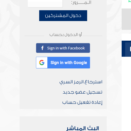
الـمـــــرور:
دخول المشتركين
أو الدخول بحساب
استرجاع الرمز السري
تسجيل عضو جديد
إعادة تفعيل حساب
البث المباشر