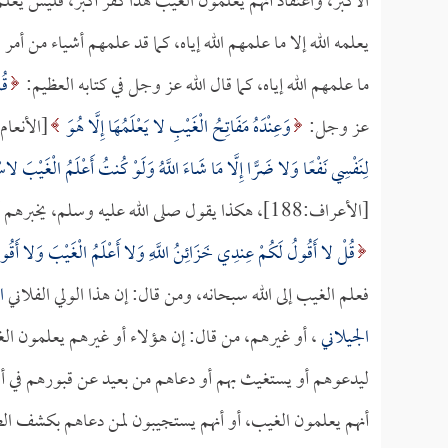
الأكبر، واعتقاد أنهم يعلمون الغيب هذا كفر أكبر، فليس يعلم
يعلمه الله إلا ما علمهم الله إياه، كما قد علمهم أشياء من أ
ما علمهم الله إياه، كما قال الله عز وجل في كتابه العظيم:
قُ
عز وجل:
وَعِنْدَهُ مَفَاتِحُ الْغَيْبِ لا يَعْلَمُهَا إِلَّا هُوَ
[الأنعام:59]، ويقول لنبيه صلى الله عليه وسلم، يقول 
لِنَفْسِي نَفْعًا وَلا ضَرًّا إِلَّا مَا شَاءَ اللَّهُ وَلَوْ كُنتُ أَعْلَمُ الْغَيْبَ لاسْتَ
[الأعراف:188]، هكذا يقول صلى الله عليه وسلم، يخبرهم أنه نذير وبشير ليس عالماً بالغيب، ويقول جل وعلا يأمر نبيه أن يعلم الناس:
قُلْ لا أَقُولُ لَكُمْ عِندِي خَزَائِنُ اللَّهِ وَلا أَعْلَمُ الْغَيْبَ وَلا أَقُولُ لَك
فعلم الغيب إلى الله سبحانه، ومن قال: إن هذا الولي الفلاني
ا
الجيلاني
، أو غيرهم، من قال: إن هؤلاء أو غيرهم يعلمون ا
ليدعوهم أو يستغيث بهم أو دعاهم من بعيد عن قبورهم في أي
أنهم يعلمون الغيب، أو أنهم يستجيبون لمن دعاهم بكشف الضر