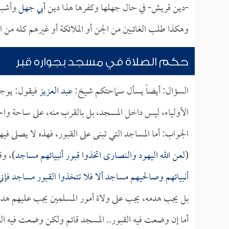
-دين قريش- في حال جهلها وكفرها هذا دين
أبي جهل
وأشباه
وهكذا طلب الغائبين من الجن أو الملائكة أو غيرهم كله من 
حكم الصلاة في مسجد بجواره قبر
السؤال: أيضاً يسأل سماحتكم شيخ:
عبد العزيز
فيقول: يوجد
الأولياء، ليس داخل المسجد، بل بالقرب منه، على ساحة وا
الجواب: أما المساجد التي تبنى على القبور، فهذه لا يصلى فيها
(
لعن الله اليهود والنصارى اتخذوا قبور أنبيائهم مساجد
)، وق
أنبيائهم وصالحيهم مساجد ألا فلا تتخذوا القبور مساجد فإن
بل يجب هدمه، يجب على ولاة أمور المسلمين يجب عليهم هدمه
أما إن وضعت فيه القبور.. المسجد قائم ولكن وضعت فيه القبور