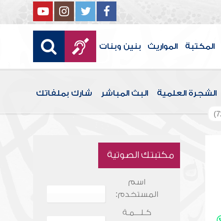
المكتبة
المواريث
بنين وبنات
الشجرة العلمية
البث المباشر
شارك بملفاتك
مكتبتك الصوتية
اسم
المستخدم:
كـلـــمـة