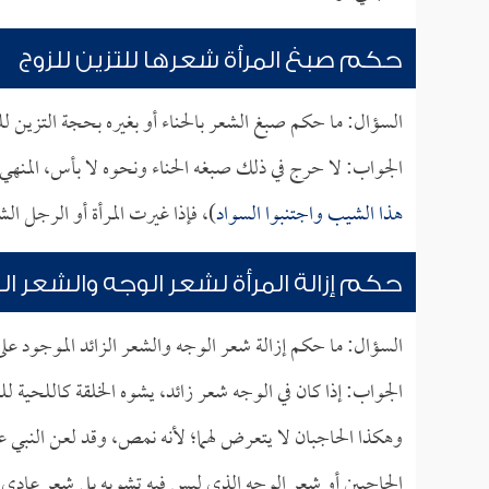
حكم صبغ المرأة شعرها للتزين للزوج
السؤال: ما حكم صبغ الشعر بالحناء أو بغيره بحجة التزين ل
الجواب: لا حرج في ذلك صبغه الحناء ونحوه لا بأس، المنهي 
هذا الشيب واجتنبوا السواد
)، فإذا غيرت المرأة أو الرجل ال
حكم إزالة المرأة لشعر الوجه والشعر ال
السؤال: ما حكم إزالة شعر الوجه والشعر الزائد الموجود عل
الجواب: إذا كان في الوجه شعر زائد، يشوه الخلقة كاللحية لل
وهكذا الحاجبان لا يتعرض لهما؛ لأنه نمص، وقد لعن النبي ع
الحاجبين أو شعر الوجه الذي ليس فيه تشويه بل شعر عادي.