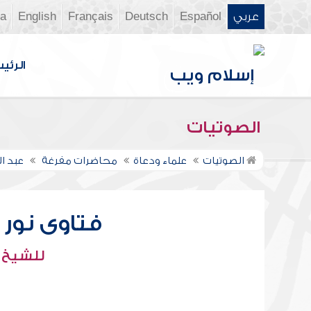
عربي
Español
Deutsch
Français
English
ia
الرئي
الصوتيات
الصوتيات
علماء ودعاة
محاضرات مفرغة
عبد ال
فتاوى نور عل
للشيخ : 