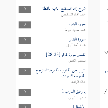
شرح زاد المستقنع_باب اللقطة
0
محمد مختار الشنقيطي
ل
سورة البقرة
0
محمد سعيد خياط
سورة القمر
0
السيد أحمد أبوزيد
تفسير سورة غافر [23-28]
0
المنتصر الكتاني
تتوب عن الذنوب اذا مرضتا وترجع
در
0
للذنوب اذا برئت
خالد الراشد
أو
يا رفيق الدرب 1
0
سمير البشيري
الأشبال1
0