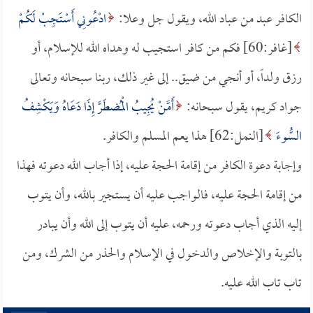
الكافر عبد من عباد الله، ويقول جل وعلا:
ادْعُونِي أَسْتَجِبْ لَكُمْ
[غافر:60] فكم من كافر استجيب له وهداه الله للإسلام، أو
رزق ولداً، أو أنجي من ضيق.. إلى غير ذلك، ربنا سبحانه وتعالى
جواد كريم، يقول سبحانه:
أَمَّنْ يُجِيبُ الْمُضطَرَّ إِذَا دَعَاهُ وَيَكْشِفُ
السُّوءَ
[النمل:62] هذا يعم المسلم والكافر.
وإجابة دعوة الكافر من إقامة الحجة عليه، إذا أجاب الله دعوته فهذا
من إقامة الحجة عليه، فالواجب عليه أن يستجير بالله، وأن يتوب
إليه الذي أجاب دعوته ورحمه، عليه أن يتوب إلى الله وأن يبادر
بالتوبة والإخلاص والدخول في الإسلام والحذر من الشرك، ومن
تاب تاب الله عليه.