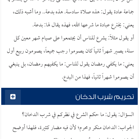
جماعة عادة يقول: هذه صلاة سادسة. هذه بدعة.. وما أشبه ذلك،
يعني: يخترع عبادة ما شرعها الله، فهذه يقال لها: بدعة.
أو يقول مثلاً: يشرع للناس أن يجتمعوا على صيام شهر معين كل
سنة، يصير شهراً ثانياً كان يصوموا رجب جميعاً، يصومون ربيع أول
يعني: ما يكفي رمضان يقول للناس: ما يكفيهم رمضان، بل ينبغي
أن يصوموا شهراً ثانياً، فهذا من البدع.
تحريم شرب الدخان
السؤال: يقول: ما حكم الشرع في نظركم في شرب الدخان؟
الجواب: الدخان منكر ومحرم؛ لأن فيه مضار كثيرة، فلهذا أوضح