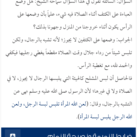
السؤال: السائلة تقول في هذا السؤال سماحة الشيخ: هل وضع
العباءة على الكتف أثناء الصلاة فيه شيء، علماً بأن وضعها على
الرأس يكون أثناء خروجنا من المنزل وجهونا بذلك؟
الجواب: وضعها على الكتفين لا يجوز؛ لأنه تشبه بالرجال، ولكن
تلبس شيئاً من رداء جلال وقت الصلاة مقطعاً يغطي رجليها فيكفي
والحمد لله، مع تغطية الرأس.
فالحاصل أن لبس المشلح كالهيئة التي يلبسها الرجال لا يجوز، لا في
الصلاة ولا في غيرها؛ لأن الرسول صلى الله عليه وسلم نهى عن
التشبه بالرجال، وقال: (
لعن الله المرأة تلبس لبسة الرجل، ولعن
الله الرجل يلبس لبسة المرأة
).
ضابط النميمة ونصيحة النمام