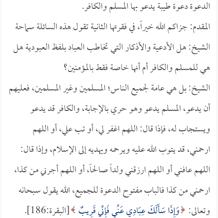
الدعوة دعوة طيبة يدعو بها المسلم والكافر.
المقدم: جزاكم الله خيراً، في فقرتها الثانية تقول هذه السائلة سماحة
الشيخ: هل الأدعية والأذكار التي تخاطب العباد بلفظ العبودية هل
هي للمسلم والكافر أم أنها خاصة فقط بالمؤمنين؟
الشيخ: بل هي عامة لجميع الناس؛ المسلمين وغير المسلمين، فعليهم
أن يدعو، المسلم يدعو وهو حري بالإجابة، والكافر قد يدعو
ويستجاب له، فإذا قال: اللهم اغفر لي، أو تب علي، أو اللهم
ارحمني، قد يتوب الله عليه ويرحمه ويهديه إلى الإسلام، وإذا قال:
اللهم عافني أو اللهم ارزقني ولداً صالحاً، أو اللهم أجرني من كذا،
ارحمني من كذا فالباب مفتوح الدعوة للجميع، الله يقول سبحانه
وتعالى:
وَإِذَا سَأَلَكَ عِبَادِي عَنِّي فَإِنِّي قَرِيبٌ
[البقرة:186].