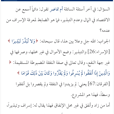
السؤال: في آخر أسئلة السائلة
أم تماضر
تقول: دائماً أسمع عن
الاقتصاد في المال وعدم التبذير، فما هو الضابط لمعرفة الإسراف من
عدمه؟
الجواب: الله جل وعلا بين هذا، قال سبحانه:
وَلا تُبَذِّرْ تَبْذِيرًا
[الإسراء:26] والتبذير: وضع الأموال في غير محلها، وصرفها في
غير جهة النفع، وقال تعالى في صفة النفقة المضبوطة المستقيمة:
وَالَّذِينَ إِذَا أَنفَقُوا لَمْ يُسْرِفُوا وَلَمْ يَقْتُرُوا وَكَانَ بَيْنَ ذَلِكَ قَوَامًا
[الفرقان:67] يعني: لم يزيدوا في النفقة ولم يقصروا بل أنفقوا
وسطاً، فهذا هو المشروع.
أما من زاد وأنفق في غير محل الإنفاق فهذا يقال له: إسراف وتبذيراً،