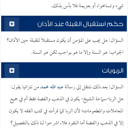
شيء وتسامحوا، أو بعزيمة فلا بأس بذلك.
حكم استقبال القبلة عند الأذان
السؤال: هل يجب على المؤمن أن يكون مستقبلاً للقبلة حين الأذان؟
الجواب: هو السنة وإلا ما هو بواجب لكن هو السنة.
الربويات
السؤال: بعد ذلك ننتقل إلى رسالة
عبد الله محمد
من تنزانيا يقول:
هل الربا-سماحة الشيخ- يكون في الذهب والفضة فقط أم في جميع
المعاملات والمطعومات؛ لأن الربا كما قرأت في كتب الفقه لا يكون
إلا في الذهب والفضة أما النقود فلا، اشرحوا لنا ذلك بالتفصيل؟