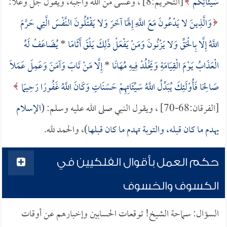
سَيِّئَاتِكُمْ
[التحريم:8] ، وعسى من الله واجبة، ويقول جل وعلا:
وَالَّذِينَ لا يَدْعُونَ مَعَ اللَّهِ إِلَهًا آخَرَ وَلا يَقْتُلُونَ النَّفْسَ الَّتِي حَرَّمَ
اللَّهُ إِلَّا بِالْحَقِّ وَلا يَزْنُونَ وَمَنْ يَفْعَلْ ذَلِكَ يَلْقَ أَثَامًا
*
يُضَاعَفْ لَهُ
الْعَذَابُ يَوْمَ الْقِيَامَةِ وَيَخْلُدْ فِيهِ مُهَانًا
*
إِلَّا مَنْ تَابَ وَآمَنَ وَعَمِلَ عَمَلًا
صَالِحًا فَأُوْلَئِكَ يُبَدِّلُ اللَّهُ سَيِّئَاتِهِمْ حَسَنَاتٍ وَكَانَ اللَّهُ غَفُورًا رَحِيمًا
[الفرقان:68-70] ، ويقول النبي صلى الله عليه وسلم: (
الإسلام
يهدم ما كان قبله، والتوبة تهدم ما كان قبلها
)، والحمد لله.
حكم العمل بأقوال الفلكيين في
الكسوف والخسوف
السؤال: سماحة الشيخ! توقعات الحسابين وإخبارهم عن أوقات