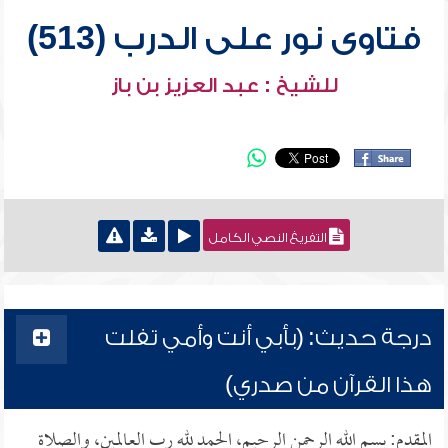
فتاوى نور على الدرب (513)
للشيخ : عبد العزيز بن باز
التفريغ النصي الكامل
درجة حديث: (بأبي أنت وأمي تفلت
هذا القرآن من صدري)
المقدم: بسم الله الرحمن الرحيم، الحمد لله رب العالمين، والصلاة