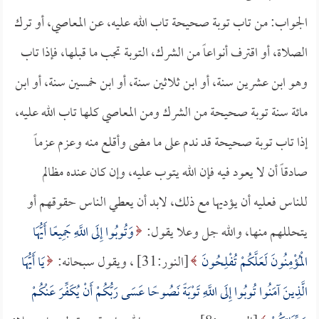
الجواب: من تاب توبة صحيحة تاب الله عليه، عن المعاصي، أو ترك
الصلاة، أو اقترف أنواعاً من الشرك، التوبة تجب ما قبلها، فإذا تاب
وهو ابن عشرين سنة، أو ابن ثلاثين سنة، أو ابن خمسين سنة، أو ابن
مائة سنة توبة صحيحة من الشرك ومن المعاصي كلها تاب الله عليه،
إذا تاب توبة صحيحة قد ندم على ما مضى وأقلع منه وعزم عزماً
صادقاً أن لا يعود فيه فإن الله يتوب عليه، وإن كان عنده مظالم
للناس فعليه أن يؤديها مع ذلك، لابد أن يعطي الناس حقوقهم أو
يتحللهم منها، والله جل وعلا يقول:
وَتُوبُوا إِلَى اللَّهِ جَمِيعًا أَيُّهَا
الْمُؤْمِنُونَ لَعَلَّكُمْ تُفْلِحُونَ
[النور:31] ، ويقول سبحانه:
يَا أَيُّهَا
الَّذِينَ آمَنُوا تُوبُوا إِلَى اللَّهِ تَوْبَةً نَصُوحًا عَسَى رَبُّكُمْ أَنْ يُكَفِّرَ عَنْكُمْ