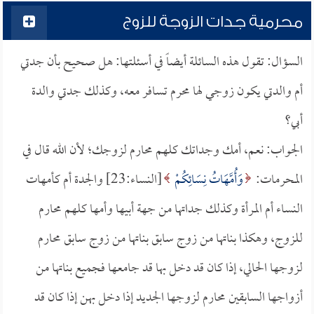
محرمية جدات الزوجة للزوج
السؤال: تقول هذه السائلة أيضاً في أسئلتها: هل صحيح بأن جدتي
أم والدتي يكون زوجي لها محرم تسافر معه، وكذلك جدتي والدة
أبي؟
الجواب: نعم، أمك وجداتك كلهم محارم لزوجك؛ لأن الله قال في
المحرمات:
وَأُمَّهَاتُ نِسَائِكُمْ
[النساء:23] والجدة أم كأمهات
النساء أم المرأة وكذلك جداتها من جهة أبيها وأمها كلهم محارم
للزوج، وهكذا بناتها من زوج سابق بناتها من زوج سابق محارم
لزوجها الحالي، إذا كان قد دخل بها قد جامعها فجميع بناتها من
أزواجها السابقين محارم لزوجها الجديد إذا دخل بهن إذا كان قد