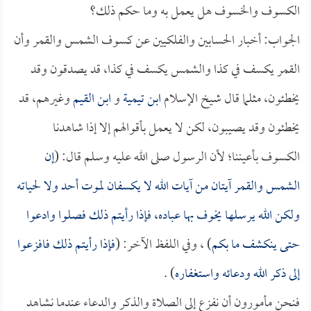
الكسوف والخسوف هل يعمل به وما حكم ذلك؟
الجواب: أخبار الحسابين والفلكيين عن كسوف الشمس والقمر وأن
القمر يكسف في كذا والشمس يكسف في كذا، قد يصدقون وقد
يخطئون، مثلما قال شيخ الإسلام
ابن تيمية
و
ابن القيم
وغيرهم، قد
يخطئون وقد يصيبون، لكن لا يعمل بأقوالهم إلا إذا شاهدنا
الكسوف بأعيننا؛ لأن الرسول صلى الله عليه وسلم قال: (
إن
الشمس والقمر آيتان من آيات الله لا يكسفان لموت أحد ولا لحياته
ولكن الله يرسلها يخوف بها عباده، فإذا رأيتم ذلك فصلوا وادعوا
حتى ينكشف ما بكم
) ، وفي اللفظ الآخر: (
فإذا رأيتم ذلك فافزعوا
إلى ذكر الله ودعائه واستغفاره
) .
فنحن مأمورون أن نفزع إلى الصلاة والذكر والدعاء عندما نشاهد