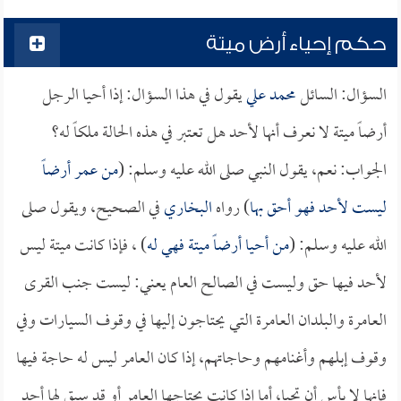
حكم إحياء أرض ميتة
السؤال: السائل
محمد علي
يقول في هذا السؤال: إذا أحيا الرجل
أرضاً ميتة لا نعرف أنها لأحد هل تعتبر في هذه الحالة ملكاً له؟
الجواب: نعم، يقول النبي صلى الله عليه وسلم: (
من عمر أرضاً
ليست لأحد فهو أحق بها
) رواه
البخاري
في الصحيح، ويقول صلى
الله عليه وسلم: (
من أحيا أرضاً ميتة فهي له
) ، فإذا كانت ميتة ليس
لأحد فيها حق وليست في الصالح العام يعني: ليست جنب القرى
العامرة والبلدان العامرة التي يحتاجون إليها في وقوف السيارات وفي
وقوف إبلهم وأغنامهم وحاجاتهم، إذا كان العامر ليس له حاجة فيها
فإنها لا بأس أن تحيا، أما إذا كانت يحتاجها العامر أو قد سبق لها أحد