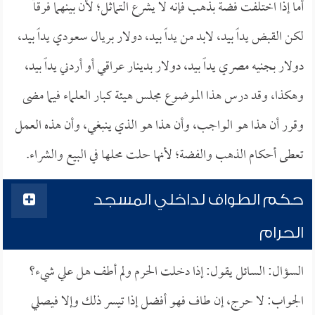
أما إذا اختلفت فضة بذهب فإنه لا يشرع التماثل؛ لأن بينهما فرقاً
لكن القبض يداً بيد، لابد من يداً بيد، دولار بريال سعودي يداً بيد،
دولار بجنيه مصري يداً بيد، دولار بدينار عراقي أو أردني يداً بيد،
وهكذا، وقد درس هذا الموضوع مجلس هيئة كبار العلماء فيما مضى
وقرر أن هذا هو الواجب، وأن هذا هو الذي ينبغي، وأن هذه العمل
تعطى أحكام الذهب والفضة؛ لأنها حلت محلها في البيع والشراء.
حكم الطواف لداخلي المسجد
الحرام
السؤال: السائل يقول: إذا دخلت الحرم ولم أطف هل علي شيء؟
الجواب: لا حرج، إن طاف فهو أفضل إذا تيسر ذلك وإلا فيصلي