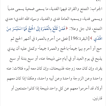
الجواب: التمتع والقران فيهما الفدية، ما يسمى ضحية يسمى هدياً
ويسمى فدية، ويسميه العامة فدي والفدية، وسماه الله الهدي؛ هدي
التمتع، قال جل وعلا:
فَمَنْ تَمَتَّعَ بِالْعُمْرَةِ إِلَى الْحَجِّ فَمَا اسْتَيْسَرَ مِنَ
الْهَدْيِ
[البقرة:196] فعلى من أحرم بالعمرة في أشهر الحج ثم
حج أو أحرم بهما جميعاً-بالحج والعمرة جميعاً- وكمل عليه أن يهدي
يذبح في يوم العيد أو في أيام منى ذبيحة عنه، أو سبع بدنة أو سبع
بقرة، وإن كان معه زوجته فذبيحتان، وإن كان معه أبوه فثلاث: عنه
واحدة وعن الزوجة واحدة وعن أبيه واحدة، وهكذا إذا كان معهم
أولاد قد أحرموا معهم عن كل واحد ذبيحة إذا كانوا متمتعين أو
قارنين.