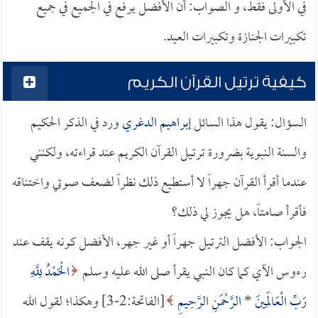
في الأولى فقط، و الصواب: أن الأفضل يرفع في الجميع في جميع
تكبيرات الجنازة وتكبيرات العيد.
كيفية ترتيل القرآن الكريم
السؤال: يقول هذا السائل
إبراهيم الدغري
ورد في الذكر الحكيم
والسنة النبوية بضرورة ترتيل القرآن الكريم عند قراءته، ولكنني
عندما أقرأ القرآن جهراً لا أستطيع ذلك نظراً لضعف صوتي واختناقه
فأقرأ صامتاً، هل يجوز لي ذلك؟
الجواب: الأفضل الترتيل جهراً أو غير جهر، الأفضل كونه يقف عند
رءوس الآي كما كان النبي يقرأ صلى الله عليه وسلم
الْحَمْدُ لِلَّهِ
رَبِّ الْعَالَمِينَ
*
الرَّحْمَنِ الرَّحِيمِ
[الفاتحة:2-3] وهكذا؛ لقول الله