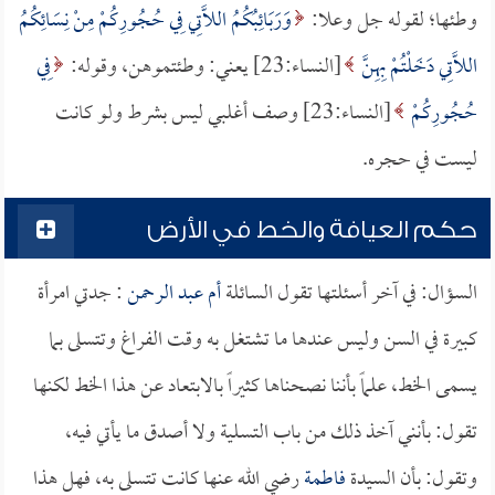
وطئها؛ لقوله جل وعلا:
وَرَبَائِبُكُمُ اللَّاتِي فِي حُجُورِكُمْ مِنْ نِسَائِكُمُ
اللَّاتِي دَخَلْتُمْ بِهِنَّ
[النساء:23] يعني: وطئتموهن، وقوله:
فِي
حُجُورِكُمْ
[النساء:23] وصف أغلبي ليس بشرط ولو كانت
ليست في حجره.
حكم العيافة والخط في الأرض
السؤال: في آخر أسئلتها تقول السائلة
أم عبد الرحمن
: جدتي امرأة
كبيرة في السن وليس عندها ما تشتغل به وقت الفراغ وتتسلى بما
يسمى الخط، علماً بأننا نصحناها كثيراً بالابتعاد عن هذا الخط لكنها
تقول: بأنني آخذ ذلك من باب التسلية ولا أصدق ما يأتي فيه،
وتقول: بأن السيدة
فاطمة
رضي الله عنها كانت تتسلى به، فهل هذا