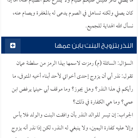
ما يصلي كافر فليس عليكم صيام ولا يشرع لكم الصيام عنه، أما إذا
كان يصلي ولكنه تساهل في الصوم يدعى له بالمغفرة ويصام عنه،
نسأل الله الهداية للجميع.
النذر بتزويج البنت بابن عمها
السؤال: السائلة (م) رمزت لاسمها بهذا الرمز من سلطنة عمان
تقول: نذر أبي أن يزوج إحدى أخواتي لأحد أبناء أخيه المتوفى، ما
رأيكم في هذا النذر؟ وهل يجوز؟ وما موقف أبي حينما يرفض ابن
عمي؟ وما هي الكفارة في ذلك؟
الجواب: إن تيسر للوالد النذر بأن وافقت البنت والولد فلا بأس
وإلا عليه كفارة اليمين، ولا ينبغي له النذر، لكن إذا نذر أنه يزوج