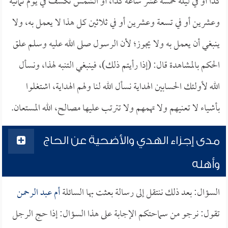
كذا أو في ليلة خمسة عشر ساعة كذا، أو الشمس تكسف في يوم ثمانية
وعشرين أو في تسعة وعشرين أو في ثلاثين كل هذا لا يعمل به، ولا
ينبغي أن يعمل به ولا يجوز؛ لأن الرسول صلى الله عليه وسلم علق
الحكم بالمشاهدة قال: (إذا رأيتم ذلك)، فينبغي التنبه لهذا، ونسأل
الله لأولئك الحسابين الهداية نسأل الله لنا ولهم الهداية، اشتغلوا
بأشياء لا تعنيهم ولا تهمهم ولا تترتب عليها مصالح، الله المستعان.
مدى إجزاء الهدي والأضحية عن الحاج
وأهله
السؤال: بعد ذلك ننتقل إلى رسالة بعثت بها السائلة
أم عبد الرحمن
تقول: نرجو من سماحتكم الإجابة على هذا السؤال: إذا حج الرجل