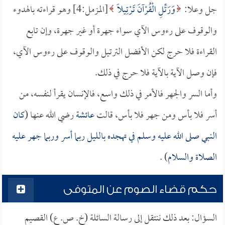
جل وعلا:
وَرَتِّلِ الْقُرْآنَ تَرْتِيلًا
[المزمل:4] وهو قراءته بالهدوء
والوقوف على رءوس الآي سواء جهرة أو غير جهرة، وإن تابع
القراءة فلا حرج لكن الأفضل الترتيل والوقوف على رءوس الآي،
فإن وصل الآية بالآية فلا حرج في ذلك.
وأما السر والجهر فالأمر في ذلك واسع، فالإنسان يقرأ لنفسه، من
أسر فلا بأس ومن جهر فلا بأس، قالت
عائشة
رضي الله عنها (
كان
النبي صلى الله عليه وسلم في تهجده بالليل ربما أسر وربما جهر عليه
الصلاة والسلام
) .
حكم قضاء الصوم عن المتوفى
السؤال: بعد ذلك ننتقل إلى رسالة السائلة (خ. ص. ع) القصيم