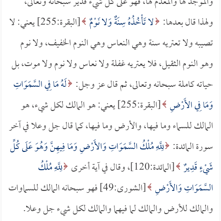
والموجد لها والمعدم لها، فهو على كل شيء قدير سبحانه وتعالى،
ولهذا قال بعدها:
لا تَأْخُذُهُ سِنَةٌ وَلا نَوْمٌ
[البقرة:255] يعني: لا
تصيبه ولا تعتريه سنة وهي النعاس وهي النوم الخفيف، ولا نوم
وهو النوم الثقيل، فلا يعتريه غفلة ولا نعاس ولا نوم ولا موت، بل
حياته كاملة سبحانه وتعالى، ثم قال عز وجل:
لَهُ مَا فِي السَّمَوَاتِ
وَمَا فِي الأَرْضِ
[البقرة:255] يعني: هو المالك لكل شيء، هو
المالك للسماء وما فيها، والأرض وما فيها، كما قال جل وعلا في آخر
سورة المائدة:
لِلَّهِ مُلْكُ السَّمَوَاتِ وَالأَرْضِ وَمَا فِيهِنَّ وَهُوَ عَلَى كُلِّ
شَيْءٍ قَدِيرٌ
[المائدة:120]، وقال في آية أخرى
لِلَّهِ مُلْكُ
السَّمَوَاتِ وَالأَرْضِ
[الشورى:49] فهو سبحانه المالك للسماوات
والمالك للأرض والمالك لما فيهما والمالك لكل شيء جل وعلا.