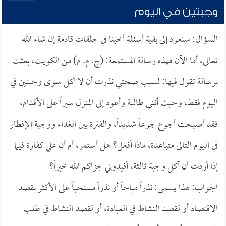
وجبتين في اليوم
السؤال: سنعود إلى بقية أسئلة أخينا في حلقات قادمة إن شاء الله
تعالى، أما الآن فهذه رسالة المستمعة: (ج. م. م) من الكويت، بعثت
برسالة تقول فيها: لسبب صحتي نذرت أن لا آكل سوى وجبتين في
اليوم فقط، وحيث أنني طالبة وأعود إلى المنزل سيراً على الأقدام،
فقد أصبحت أجوع جوعاً شديداً، والفترة بين الغداء ووجبة الإفطار
في اليوم التالي متباعدة، ماذا أفعل؟ هل أستمر، أم أن علي كفارة فيما
إذا أردت أن آكل وجبة ثالثة، أفيدوني جزاكم الله خيراً؟
الجواب: هذا يسمى: نذراً مباحاً أو نذراً مستحباً على الأكثر بقصد
الاقتصاد أو لقصد النشاط في العبادة، أو لقصد النشاط في طلب