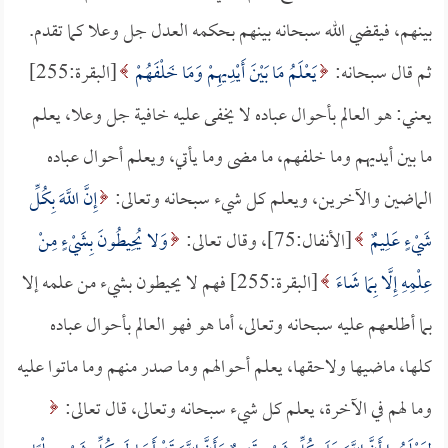
بينهم، فيقضي الله سبحانه بينهم بحكمه العدل جل وعلا كما تقدم.
ثم قال سبحانه:
يَعْلَمُ مَا بَيْنَ أَيْدِيهِمْ وَمَا خَلْفَهُمْ
[البقرة:255]
يعني: هو العالم بأحوال عباده لا يخفى عليه خافية جل وعلا، يعلم
ما بين أيديهم وما خلفهم، ما مضى وما يأتي، ويعلم أحوال عباده
الماضين والآخرين، ويعلم كل شيء سبحانه وتعالى:
إِنَّ اللَّهَ بِكُلِّ
شَيْءٍ عَلِيمٌ
[الأنفال:75]، وقال تعالى:
وَلا يُحِيطُونَ بِشَيْءٍ مِنْ
عِلْمِهِ إِلَّا بِمَا شَاءَ
[البقرة:255] فهم لا يحيطون بشيء من علمه إلا
بما أطلعهم عليه سبحانه وتعالى، أما هو فهو العالم بأحوال عباده
كلها، ماضيها ولاحقها، يعلم أحوالهم وما صدر منهم وما ماتوا عليه
وما لهم في الآخرة، يعلم كل شيء سبحانه وتعالى، قال تعالى: