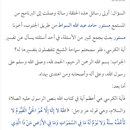
====
السؤال: أولى رسائل هذه الحلقة رسالة وصلت إلى البرنامج من
المستمع
مستور حامد عبد الله السواط
من طريق الجنوب، أخونا
مستور
بعث بجمع كبير من الأسئلة، في أحد أسئلته يسأل عن تفسير
آية الكرسي، فلو سمحتم سماحة الشيخ تتفضلون بتفسيرها له؟
الجواب: بسم الله الرحمن الرحيم، الحمد لله، وصلى الله وسلم على
رسول الله، وعلى آله وأصحابه ومن اهتدى بهداه.
أما بعد:
فآية الكرسي هي أعظم آية في كتاب الله بنص الرسول عليه الصلاة
والسلام، وهي قوله عز وجل:
اللَّهُ لا إِلَهَ إِلَّا هُوَ الْحَيُّ الْقَيُّومُ لا
تَأْخُذُهُ سِنَةٌ وَلا نَوْمٌ لَهُ مَا فِي السَّمَوَاتِ وَمَا فِي الأَرْضِ مَنْ ذَا الَّذِي