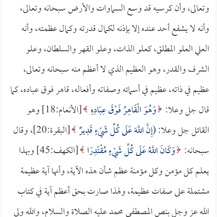
وتعالى، وأن كرسيه قد وسع السماوات والأرض سبحانه وتعالى،
وأنه لا يشفع أحد عنده إلا بإذنه لكمال قدرته وكمال عظمته، وأنه
العلي العلو المطلق، كعلو الذات، وعلو القهر والسلطان، وعلو
الشرف والقدر، وهو العظيم الذي لا أعظم منه سبحانه وتعالى،
عظيم في ذاته، عظيم في أسمائه وصفاته وأفعاله، قاهر فوق عباده، كما
قال جل وعلا:
وَهُوَ الْقَاهِرُ فَوْقَ عِبَادِهِ
[الأنعام:18] وهو
القائل جل وعلا: (
إِنَّ اللَّهَ عَلَى كُلِّ شَيْءٍ قَدِيرٌ
[البقرة:20]، وقال
سبحانه:
وَكَانَ اللَّهُ عَلَى كُلِّ شَيْءٍ مُقْتَدِرًا
[الكهف:45] وبهذا
يعلم كل مؤمن وكل مؤمنة عظم شأن هذه الآية، وأنها آية عظيمة
مشتملة على صفات عظيمة، ولهذا صارت بحق أعظم آية في كتاب
الله عز وجل بنص المصطفى محمد عليه الصلاة والسلام، والله ولي