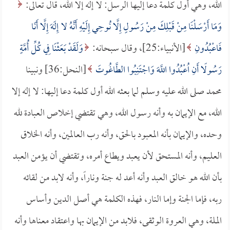
الله، وهي أول كلمة دعا إليها الرسل: لا إله إلا الله، قال تعالى:
وَمَا أَرْسَلْنَا مِنْ قَبْلِكَ مِنْ رَسُولٍ إِلَّا نُوحِي إِلَيْهِ أَنَّهُ لا إِلَهَ إِلَّا أَنَا
فَاعْبُدُونِ
[الأنبياء:25]، وقال سبحانه:
وَلَقَدْ بَعَثْنَا فِي كُلِّ أُمَّةٍ
رَسُولًا أَنِ اُعْبُدُوا اللَّهَ وَاجْتَنِبُوا الطَّاغُوتَ
[النحل:36] ونبينا
محمد صلى الله عليه وسلم لما بعثه الله أول كلمة دعا إليها: لا إله إلا
الله، مع الإيمان به وأنه رسول الله، وهي تقتضي إخلاص العبادة لله
وحده، والإيمان بأنه المعبود بالحق، وأنه رب العالمين، وأنه الخلاق
العليم، وأنه المستحق لأن يعبد ويطاع أمره، وتقتضي أن يؤمن العبد
بأن الله هو خالق العبد وأنه أعد له جنة وناراً، وأنه لابد من لقائه
ربه، فإما الجنة وإما النار، فهذه الكلمة هي أصل الدين وأساس
الملة، وهي العروة الوثقى، فلابد من الإيمان بها واعتقاد معناها وأنه