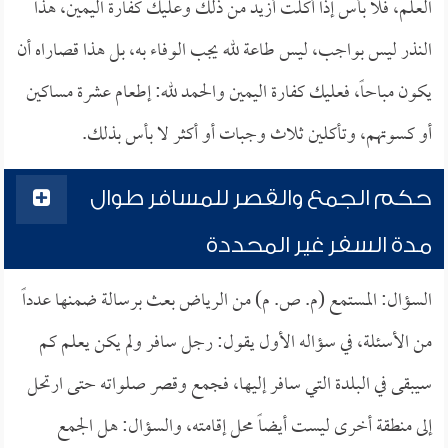
العلم، فلا بأس إذا أكلت أزيد من ذلك وعليك كفارة اليمين، هذا
النذر ليس بواجب، ليس طاعة لله يجب الوفاء به، بل هذا قصاراه أن
يكون مباحاً، فعليك كفارة اليمين والحمد لله: إطعام عشرة مساكين
أو كسوتهم، وتأكلين ثلاث وجبات أو أكثر لا بأس بذلك.
حكم الجمع والقصر للمسافر طوال
مدة السفر غير المحددة
السؤال: المستمع (م. ص. م) من الرياض بعث برسالة ضمنها عدداً
من الأسئلة، في سؤاله الأول يقول: رجل سافر ولم يكن يعلم كم
سيبقى في البلدة التي سافر إليها، فجمع وقصر صلواته حتى ارتحل
إلى منطقة أخرى ليست أيضاً محل إقامته، والسؤال: هل الجمع