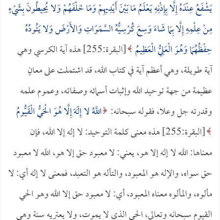
يَشْفَعُ عِنْدَهُ إِلَّا بِإِذْنِهِ يَعْلَمُ مَا بَيْنَ أَيْدِيهِمْ وَمَا خَلْفَهُمْ وَلا يُحِيطُونَ بِشَيْءٍ
مِنْ عِلْمِهِ إِلَّا بِمَا شَاءَ وَسِعَ كُرْسِيُّهُ السَّمَوَاتِ وَالأَرْضَ وَلا يَئُودُهُ
حِفْظُهُمَا وَهُوَ الْعَلِيُّ الْعَظِيمُ
[البقرة:255] هذه آية الكرسي وهي
آية طويلة، وهي أعظم آية في كتاب الله، قد اشتملت على معانٍ
عظيمة من جهة توحيد الله وإثبات أسمائه وصفاته، وعموم علمه
وقدرته جل وعلا، فقوله سبحانه:
اللَّهُ لا إِلَهَ إِلَّا هُوَ الْحَيُّ الْقَيُّومُ
[البقرة:255] هذه معنى كلمة التوحيد: لا إله إلا الله، فإن
معناها: الله لا إله إلا هو، يعني: لا معبود حق إلا هو، الله لا معبود
حق سواه، والإله هو المعبود، والتأله هو التعبد، فمعنى لا إله أي: لا
مألوه، والمألوه معناه المعبود، أي: لا معبود حق إلا الله وهو الحي
القيوم سبحانه وتعالى، الحي الذي لا يموت، ولا يعتريه سنة وهي