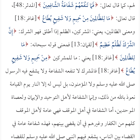
لهم، كما قال تعالى:
فَمَا تَنْفَعُهُمْ شَفَاعَةُ الشَّافِعِينَ
[المدثر:48]،
قال تعالى:
مَا لِلظَّالِمِينَ مِنْ حَمِيمٍ وَلا شَفِيعٍ يُطَاعُ
[غافر:18]
ومعنى الظالمين، يعني: المشركين، الظلم إذا أطلق فهو الشرك:
إِنَّ
الشِّرْكَ لَظُلْمٌ عَظِيمٌ
[لقمان:13] فمعنى قوله سبحانه:
مَا
لِلظَّالِمِينَ
[غافر:18] يعني : ما للمشركين
مِنْ حَمِيمٍ وَلا شَفِيعٍ
يُطَاعُ
[غافر:18] فالمشرك لا تنفعه الشفاعة ولا يشفع فيه الرسول
صلى الله عليه وسلم ولا المؤمنون، بل ليس له إلا النار يوم القيامة
نعوذ بالله من ذلك، وإنما الشفاعة لأهل التوحيد والإيمان ولعصاة
الموحدين، أما الشفاعة في أهل الموقف فهي عامة لأهل الموقف
كلهم من الكفار وغيرهم في أن يقضى بينهم، فهذه شفاعة عامة في
القضاء بين الناس، يشفع فيهم النبي صلى الله عليه وسلم للقضاء