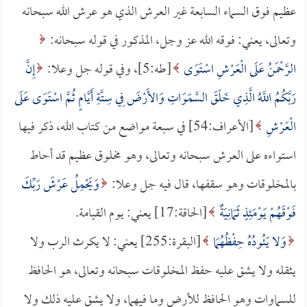
عظيم فوق السماء السابعة غير العرش الذي هو عرش الله سبحانه
وتعالى، يعني: فوقه الله عز وجل، المذكور في قوله سبحانه:
الرَّحْمَنُ عَلَى الْعَرْشِ اسْتَوَى
[طه:5]، وفي قوله جل وعلا:
إِنَّ
رَبَّكُمُ اللَّهُ الَّذِي خَلَقَ السَّمَوَاتِ وَالأَرْضَ فِي سِتَّةِ أَيَّامٍ ثُمَّ اسْتَوَى عَلَى
الْعَرْشِ
[الأعراف:54] في سبعة مواضع من كتاب الله، ذكر فيها
استواءه على العرش سبحانه وتعالى، وهو مخلوق عظيم قد أحاط
بالمخلوقات وهو سقفها، قال فيه جل وعلا:
وَيَحْمِلُ عَرْشَ رَبِّكَ
فَوْقَهُمْ يَوْمَئِذٍ ثَمَانِيَةٌ
[الحاقة:17] يعني: يوم القيامة.
وَلا يَئُودُهُ حِفْظُهُمَا
[البقرة:255] يعني: لا يكرث الرب ولا
يثقله ولا يشق عليه حفظ المخلوقات سبحانه وتعالى، هو الحافظ
للسماوات وهو الحافظ للأرض وما فيهما، ولا يشق عليه ذلك ولا