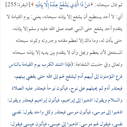
ثم قال سبحانه:
مَنْ ذَا الَّذِي يَشْفَعُ عِنْدَهُ إِلَّا بِإِذْنِهِ
[البقرة:255]
أي: لا أحد يستطيع أن يشفع إلا بإذنه سبحانه، يعني: يوم القيامة لا
يتقدم أحد يشفع حتى النبي محمد صلى الله عليه وسلم إلا بإذنه،
حتى يأذن له، وما ذاك إلا لعظم مقامه وجبروته وكونه سبحانه
المستحق لأن يعظم ويجل وأن لا يتقدم بين يديه إلا بإذنه سبحانه
وتعالى وفي حديث الشفاعة: (
فإذا اشتد الكرب يوم القيامة بالناس
فزع المؤمنون إلى أبيهم آدم ليشفع لهم إلى الله حتى يقضي بينهم،
فيعتذر آدم ثم يحيلهم على نوح، فيأتون نوحاً فيعتذر عليه الصلاة
والسلام ويقول: اذهبوا إلى إبراهيم، فيأتون إبراهيم فيعتذر ويقول:
اذهبوا إلى موسى، فيأتون موسى فيعتذر وكل واحد يقول: نفسي
نفسي، فيقول لهم موسى: اذهبوا إلى عيسى، فيأتون عيسى فيقول: