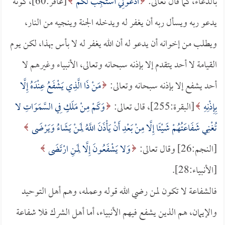
بالدعاء، كما قال تعالى:
ادْعُونِي أَسْتَجِبْ لَكُمْ
[غافر:60]، كونه
يدعو ربه ويسأل ربه أن يغفر له ويدخله الجنة وينجيه من النار،
ويطلب من إخوانه أن يدعو له أن الله يغفر له لا بأس بهذا، لكن يوم
القيامة لا أحد يتقدم إلا بإذنه سبحانه وتعالى، الأنبياء وغيرهم لا
أحد يشفع إلا بإذنه سبحانه وتعالى:
مَنْ ذَا الَّذِي يَشْفَعُ عِنْدَهُ إِلَّا
بِإِذْنِهِ
[البقرة:255]، قال تعالى:
وَكَمْ مِنْ مَلَكٍ فِي السَّمَوَاتِ لا
تُغْنِي شَفَاعَتُهُمْ شَيْئًا إِلَّا مِنْ بَعْدِ أَنْ يَأْذَنَ اللَّهُ لِمَنْ يَشَاءُ وَيَرْضَى
[النجم:26] وقال تعالى:
وَلا يَشْفَعُونَ إِلَّا لِمَنِ ارْتَضَى
[الأنبياء:28].
فالشفاعة لا تكون لمن رضي الله قوله وعمله، وهم أهل التوحيد
والإيمان، هم الذين يشفع فيهم الأنبياء، أما أهل الشرك فلا شفاعة