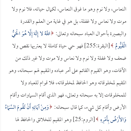
النعاس، ولا نوم وهو ما فوق النعاس، لكمال حياته، فلا نوم ولا
موت ولا نعاس ولا غفلة، بل هو في غاية من العلم والقدرة
والبصيرة بأحوال العباد سبحانه وتعالى:
اللَّهُ لا إِلَهَ إِلَّا هُوَ الْحَيُّ
الْقَيُّومُ
[البقرة:255] فهو حي حياة كاملة لا يعتريها نقص ولا
ضعف ولا غفلة ولا نوم ولا نعاس ولا موت ولا غير ذلك من
الآفات، وهو القيوم القائم على أمر عباده والمقيم لهم سبحانه، وهو
المقيم لمخلوقاته وهو الحافظ لمخلوقاته، فلا قوام للعباد ولا
للمخلوقات إلا به سبحانه وتعالى، فهو الذي أقام السماوات وأقام
الأرض وأقام كل شيء، كما قال سبحانه:
وَمِنْ آيَاتِهِ أَنْ تَقُومَ السَّمَاءُ
وَالأَرْضُ بِأَمْرِهِ
[الروم:25] وهو المقيم للخلائق والحافظ لها