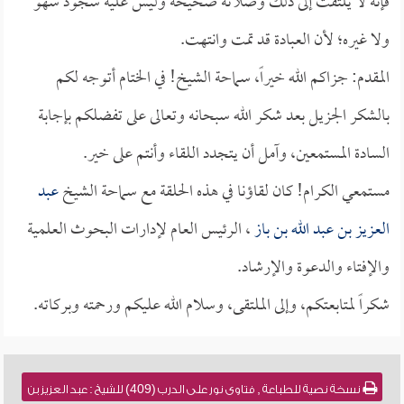
فإنه لا يلتفت إلى ذلك وصلاته صحيحة وليس عليه سجود سهو
ولا غيره؛ لأن العبادة قد تمت وانتهت.
المقدم: جزاكم الله خيراً، سماحة الشيخ! في الختام أتوجه لكم
بالشكر الجزيل بعد شكر الله سبحانه وتعالى على تفضلكم بإجابة
السادة المستمعين، وآمل أن يتجدد اللقاء وأنتم على خير.
مستمعي الكرام! كان لقاؤنا في هذه الحلقة مع سماحة الشيخ
عبد
العزيز بن عبد الله بن باز
، الرئيس العام لإدارات البحوث العلمية
والإفتاء والدعوة والإرشاد.
شكراً لمتابعتكم، وإلى الملتقى، وسلام الله عليكم ورحمته وبركاته.
نسخة نصية للطباعة , فتاوى نور على الدرب (409) للشيخ : عبد العزيز بن