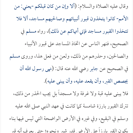
وقال عليه الصلاة والسلام: (
ألا وإن من كان قبلكم -يعني: من
الأمم- كانوا يتخذون قبور أنبيائهم وصالحيهم مساجد، ألا فلا
تتخذوا القبور مساجد فإني أنهاكم عن ذلك
)، رواه
مسلم
في
الصحيح، فنهر الناس عن اتخاذ المساجد على قبور الأنبياء
والصالحين، وحذرهم من ذلك، ولعن من فعل هذا، وروى
مسلم
في الصحيح عن
جابر
رضي الله عنه قال: (
نهى رسول الله أن
يجصص القبر، وأن يقعد عليه، وأن يبنى عليه
).
فلا يبنى عليه قبة ولا غرفة ولا مسجداً بل يجب الحذر من ذلك،
تترك القبور بارزة شامسة كما كانت في عهد النبي صلى الله عليه
وسلم في البقيع، وفي غيره في الأرض الواضحة التي ليس فيها بناء
يكون القبر بارزاً على الأرض قدر شبر ونحوه؛ حتى يعرف أنه قبر