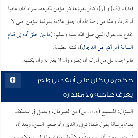
(ك) و (ف) و (ر)، كافر يقرؤها كل مؤمن يكرهه، سواء كان عامياً
أو قارئاً، وهذا من رحمة الله أن جعل علامة يعرفها المؤمن حتى لا
يخدع به، يقول النبي صلى الله عليه وسلم: (
ما بين خلق آدم إلى قيام
الساعة أمر أكبر من
الدجال
)، فتنته عظيمة.
فالواجب على من أدركه أن يحذره وأن لا يغتر به وأن يكذبه.
حكم من كان على أبيه دين ولم
يعرف صاحبه ولا مقداره
السؤال: المستمع (م. ن. س) من الصومال، ويعمل في المملكة،
بعث برسالة يقول فيها: توفي والدي وأنا صغير السن، وبعد أن
كبرت سمعت أن عليه ديناً، ولا أعلم مقدار هذا الدين ولا من هو