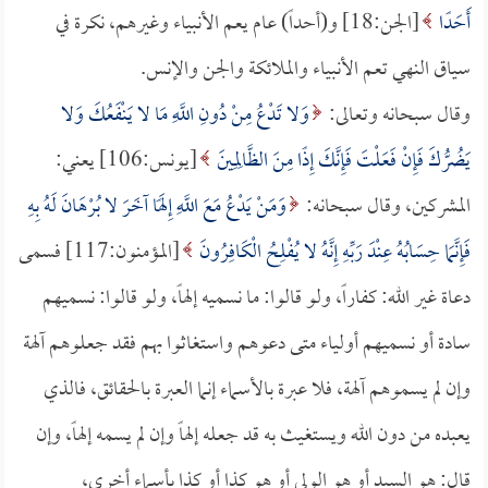
أَحَدًا
[الجن:18] و(أحداً) عام يعم الأنبياء وغيرهم، نكرة في
سياق النهي تعم الأنبياء والملائكة والجن والإنس.
وقال سبحانه وتعالى:
وَلا تَدْعُ مِنْ دُونِ اللَّهِ مَا لا يَنْفَعُكَ وَلا
يَضُرُّكَ فَإِنْ فَعَلْتَ فَإِنَّكَ إِذًا مِنَ الظَّالِمِينَ
[يونس:106] يعني:
المشركين، وقال سبحانه:
وَمَنْ يَدْعُ مَعَ اللَّهِ إِلَهًا آخَرَ لا بُرْهَانَ لَهُ بِهِ
فَإِنَّمَا حِسَابُهُ عِنْدَ رَبِّهِ إِنَّهُ لا يُفْلِحُ الْكَافِرُونَ
[المؤمنون:117] فسمى
دعاة غير الله: كفاراً، ولو قالوا: ما نسميه إلهاً، ولو قالوا: نسميهم
سادة أو نسميهم أولياء متى دعوهم واستغاثوا بهم فقد جعلوهم آلهة
وإن لم يسموهم آلهة، فلا عبرة بالأسماء إنما العبرة بالحقائق، فالذي
يعبده من دون الله ويستغيث به قد جعله إلهاً وإن لم يسمه إلهاً، وإن
قال: هو السيد أو هو الولي أو هو كذا أو كذا بأسماء أخرى،