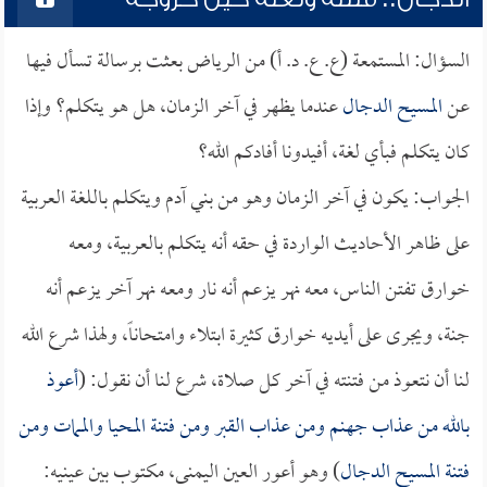
السؤال: المستمعة (ع. ع. د. أ) من الرياض بعثت برسالة تسأل فيها
عن
المسيح الدجال
عندما يظهر في آخر الزمان، هل هو يتكلم؟ وإذا
كان يتكلم فبأي لغة، أفيدونا أفادكم الله؟
الجواب: يكون في آخر الزمان وهو من بني آدم ويتكلم باللغة العربية
على ظاهر الأحاديث الواردة في حقه أنه يتكلم بالعربية، ومعه
خوارق تفتن الناس، معه نهر يزعم أنه نار ومعه نهر آخر يزعم أنه
جنة، ويجرى على أيديه خوارق كثيرة ابتلاء وامتحاناً، ولهذا شرع الله
لنا أن نتعوذ من فتنته في آخر كل صلاة، شرع لنا أن نقول: (
أعوذ
بالله من عذاب جهنم ومن عذاب القبر ومن فتنة المحيا والممات ومن
فتنة
المسيح الدجال
) وهو أعور العين اليمنى، مكتوب بين عينيه: