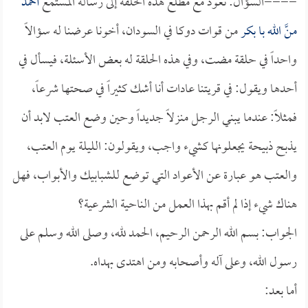
====السؤال: نعود مع مطلع هذه الحلقة إلى رسالة المستمع
أحمد
منَّ الله با بكر
من قوات دوكا في السودان، أخونا عرضنا له سؤالاً
واحداً في حلقة مضت، وفي هذه الحلقة له بعض الأسئلة، فيسأل في
أحدها ويقول: في قريتنا عادات أنا أشك كثيراً في صحتها شرعاً،
فمثلاً: عندما يبني الرجل منزلاً جديداً وحين وضع العتب لابد أن
يذبح ذبيحة يجعلونها كشيء واجب، ويقولون: الليلة يوم العتب،
والعتب هو عبارة عن الأعواد التي توضع للشبابيك والأبواب، فهل
هناك شيء إذا لم أقم بهذا العمل من الناحية الشرعية؟
الجواب: بسم الله الرحمن الرحيم، الحمد لله، وصلى الله وسلم على
رسول الله، وعلى آله وأصحابه ومن اهتدى بهداه.
أما بعد: