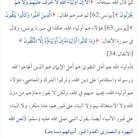
كما قال الله سبحانه:
أَلا إِنَّ أَوْلِيَاءَ اللَّهِ لا خَوْفٌ عَلَيْهِمْ وَلا هُمْ
يَحْزَنُونَ
[يونس:62] ثم فسرهم فقال:
الَّذِينَ آمَنُوا وَكَانُوا يَتَّقُونَ
[يونس:63] هؤلاء هم أولياء الله، هكذا في سورة يونس، وقال
في سورة الأنفال:
وَمَا كَانُوا أَوْلِيَاءَهُ إِنْ أَوْلِيَاؤُهُ إِلَّا الْمُتَّقُونَ
[الأنفال:34].
فأولياء الله هم أهل التقوى هم أهل الإيمان هم الذين أطاعوا الله
ورسوله واستقاموا على دين الله، وتركوا الشرك والمعاصي، هؤلاء
هم أولياء الله، يجب حبهم في الله، ولكن لا يجوز دعاؤهم من دون
الله ولا الاستغاثة بهم ولا البناء على قبورهم، هذا منكر، ولا البناء
على قبور الأنبياء أيضاً، يقول النبي صلى الله عليه وسلم: (
لعن الله
اليهود والنصارى اتخذوا قبور أنبيائهم مساجد
).