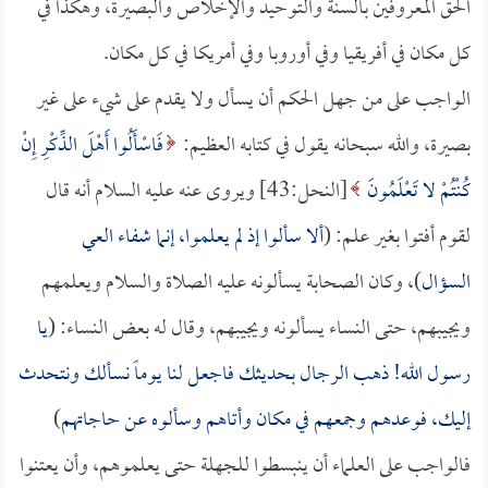
الحق المعروفين بالسنة والتوحيد والإخلاص والبصيرة، وهكذا في
كل مكان في أفريقيا وفي أوروبا وفي أمريكا في كل مكان.
الواجب على من جهل الحكم أن يسأل ولا يقدم على شيء على غير
بصيرة، والله سبحانه يقول في كتابه العظيم:
فَاسْأَلُوا أَهْلَ الذِّكْرِ إِنْ
كُنْتُمْ لا تَعْلَمُونَ
[النحل:43] ويروى عنه عليه السلام أنه قال
لقوم أفتوا بغير علم: (
ألا سألوا إذ لم يعلموا، إنما شفاء العي
السؤال
)، وكان الصحابة يسألونه عليه الصلاة والسلام ويعلمهم
ويجيبهم، حتى النساء يسألونه ويجيبهم، وقال له بعض النساء: (
يا
رسول الله! ذهب الرجال بحديثك فاجعل لنا يوماً نسألك ونتحدث
إليك، فوعدهم وجمعهم في مكان وأتاهم وسألوه عن حاجاتهم
)
فالواجب على العلماء أن ينبسطوا للجهلة حتى يعلموهم، وأن يعتنوا