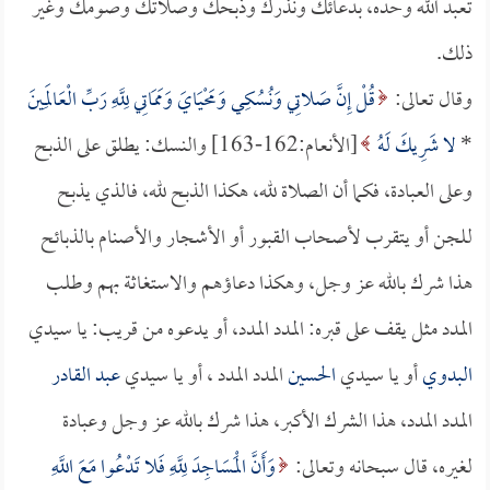
تعبد الله وحده، بدعائك ونذرك وذبحك وصلاتك وصومك وغير
ذلك.
وقال تعالى:
قُلْ إِنَّ صَلاتِي وَنُسُكِي وَمَحْيَايَ وَمَمَاتِي لِلَّهِ رَبِّ الْعَالَمِينَ
*
لا شَرِيكَ لَهُ
[الأنعام:162-163] والنسك: يطلق على الذبح
وعلى العبادة، فكما أن الصلاة لله، هكذا الذبح لله، فالذي يذبح
للجن أو يتقرب لأصحاب القبور أو الأشجار والأصنام بالذبائح
هذا شرك بالله عز وجل، وهكذا دعاؤهم والاستغاثة بهم وطلب
المدد مثل يقف على قبره: المدد المدد، أو يدعوه من قريب: يا سيدي
البدوي
أو يا سيدي
الحسين
المدد المدد ، أو يا سيدي
عبد القادر
المدد المدد، هذا الشرك الأكبر، هذا شرك بالله عز وجل وعبادة
لغيره، قال سبحانه وتعالى:
وَأَنَّ الْمَسَاجِدَ لِلَّهِ فَلا تَدْعُوا مَعَ اللَّهِ