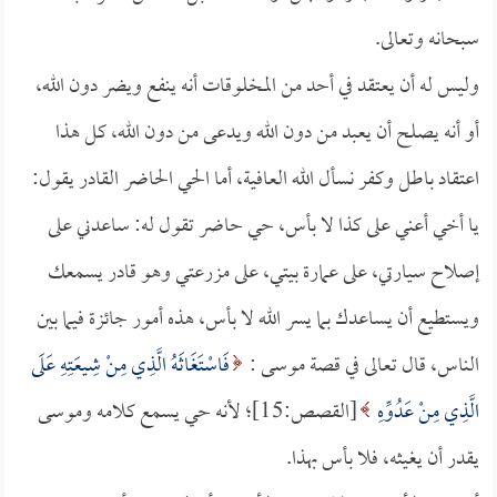
سبحانه وتعالى.
وليس له أن يعتقد في أحد من المخلوقات أنه ينفع ويضر دون الله،
أو أنه يصلح أن يعبد من دون الله ويدعى من دون الله، كل هذا
اعتقاد باطل وكفر نسأل الله العافية، أما الحي الحاضر القادر يقول:
يا أخي أعني على كذا لا بأس، حي حاضر تقول له: ساعدني على
إصلاح سيارتي، على عمارة بيتي، على مزرعتي وهو قادر يسمعك
ويستطيع أن يساعدك بما يسر الله لا بأس، هذه أمور جائزة فيما بين
الناس، قال تعالى في قصة موسى :
فَاسْتَغَاثَهُ الَّذِي مِنْ شِيعَتِهِ عَلَى
الَّذِي مِنْ عَدُوِّهِ
[القصص:15]؛ لأنه حي يسمع كلامه وموسى
يقدر أن يغيثه، فلا بأس بهذا.