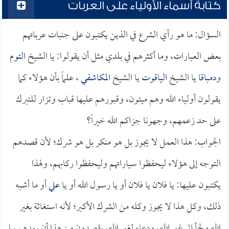
كتابة أسماء الأولياء على العربات
السؤال: ما هو رأي الشرع في الذين يكتبون على جنبات عرباتهم
بعض العبارات، وما أكثرهم في بلدي مثل أن يقولوا: يا الشيخ
التوم
و
دمباقا
يا الشيخ
الياقوت
يا الشيخ
المكاشفي
، علماً بأن هؤلاء كما
يقولون أولياء الله وهم ميتون، وقبورهم عليها قباب وتزار للتبرك
على حد زعمهم، وجهونا جزاكم الله خيراً؟
الجواب: هذا العمل لا يجوز بل هو منكر بل هو شرك؛ لأن قصدهم
التوجه إلى هؤلاء ليحفظوا سياراتهم وليحفظوا ركابهم، ولهذا
يكتبون عليها: يا فلان يا فلان أو يا رسول الله أو يا
علي
أو ما أشبه
ذلك، وكل هذا لا يجوز وكله من الشرك الأكبر؛ لأنه استغاثة بغير
الله ولجأ إلى غير الله، ودعاء لغير الله، يقصدون من هذا أن يمدهم بما