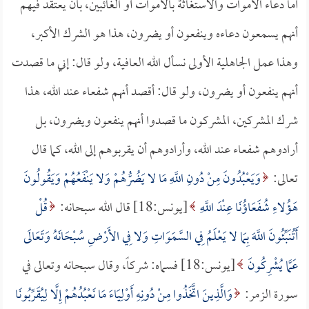
أما دعاء الأموات والاستغاثة بالأموات أو الغائبين، بأن يعتقد فيهم
أنهم يسمعون دعاءه وينفعون أو يضرون، هذا هو الشرك الأكبر،
وهذا عمل الجاهلية الأولى نسأل الله العافية، ولو قال: إني ما قصدت
أنهم ينفعون أو يضرون، ولو قال: أقصد أنهم شفعاء عند الله، هذا
شرك المشركين، المشركون ما قصدوا أنهم ينفعون ويضرون، بل
أرادوهم شفعاء عند الله، وأرادوهم أن يقربوهم إلى الله، كما قال
تعالى:
وَيَعْبُدُونَ مِنْ دُونِ اللَّهِ مَا لا يَضُرُّهُمْ وَلا يَنْفَعُهُمْ وَيَقُولُونَ
هَؤُلاءِ شُفَعَاؤُنَا عِنْدَ اللَّهِ
[يونس:18] قال الله سبحانه:
قُلْ
أَتُنَبِّئُونَ اللَّهَ بِمَا لا يَعْلَمُ فِي السَّمَوَاتِ وَلا فِي الأَرْضِ سُبْحَانَهُ وَتَعَالَى
عَمَّا يُشْرِكُونَ
[يونس:18] فسماه: شركاً، وقال سبحانه وتعالى في
سورة الزمر:
وَالَّذِينَ اتَّخَذُوا مِنْ دُونِهِ أَوْلِيَاءَ مَا نَعْبُدُهُمْ إِلَّا لِيُقَرِّبُونَا