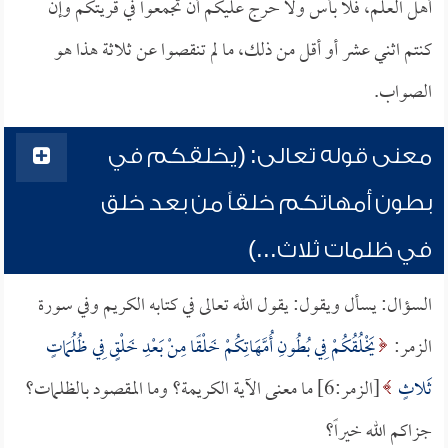
أهل العلم، فلا بأس ولا حرج عليكم أن تجمعوا في قريتكم وإن
كنتم اثني عشر أو أقل من ذلك، ما لم تنقصوا عن ثلاثة هذا هو
الصواب.
معنى قوله تعالى: (يخلقكم في
بطون أمهاتكم خلقاً من بعد خلق
في ظلمات ثلاث...)
السؤال: يسأل ويقول: يقول الله تعالى في كتابه الكريم وفي سورة
الزمر:
يَخْلُقُكُمْ فِي بُطُونِ أُمَّهَاتِكُمْ خَلْقًا مِنْ بَعْدِ خَلْقٍ فِي ظُلُمَاتٍ
ثَلاثٍ
[الزمر:6] ما معنى الآية الكريمة؟ وما المقصود بالظلمات؟
جزاكم الله خيراً؟