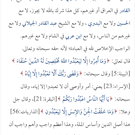
القادر
في العراق أو غيرهم، كل هذا شرك بالله لا يجوز، لا مع
الحسين
ولا مع
البدوي
، ولا مع الشيخ
عبد القادر الجيلاني
ولا مع
غيرهم من الناس، ولا مع
ابن عربي
في الشام ولا مع غيرهم.
الواجب الإخلاص لله في العبادة؛ لأنه حقه سبحانه وتعالى.
قال تعالى:
وَمَا أُمِرُوا إِلَّا لِيَعْبُدُوا اللَّهَ مُخْلِصِينَ لَهُ الدِّينَ حُنَفَاءَ
[البينة:5] وقال سبحانه:
وَقَضَى رَبُّكَ أَلَّا تَعْبُدُوا إِلَّا إِيَّاهُ
[الإسراء:23] يعني: أمر وأوصى أن لا تعبدوا إلا إياه، وقال
سبحانه:
يَا أَيُّهَا النَّاسُ اعْبُدُوا رَبَّكُمُ
[البقرة:21]، وقال جل
وعلا:
وَمَا خَلَقْتُ الْجِنَّ وَالإِنسَ إِلَّا لِيَعْبُدُونِ
[الذاريات:56]
هذا أصل الدين وأساس الملة، وهذا أعظم واجب وأهم واجب أن