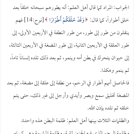
الجواب: المراد كما قال أهل العلم: أنه يطورهم سبحانه خلقاً بعد
خلق أطواراً، كما قال:
وَقَدْ خَلَقَكُمْ أَطْوَارًا
[نوح:14] فهم
ينقلون من طور إلى طور، من طور النطفة في الأربعين الأولى، إلى
طور العلقة في الأربعين الثانية، إلى طور المضغة في الأربعين الثالثة،
إلى حيوان يتحرك في بطن أمه وينمو، ثم بعد ذلك تلده إنساناً تاماً،
ثم ينمو وهكذا.
فالحاصل أنهم أطوار في الرحم، من نطفة إلى علقة إلى مضغة، ثم بعد
المضغة تخليق سمع وبصر وأيدي وأرجل إلى غير ذلك، حتى يتم
خلقه ثم تلده بإذن الله.
والظلمات الثلاث بينها أهل العلم: ظلمة البطن هذه واحدة.
وظلمة الرحم الذي فيه الجنين ثانية، وظلمة المشيمة وهي كساء