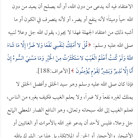
الاعتقاد فيه أنه يدعى من دون الله، أو أنه يصلح أن يعبد من دون
الله حياً وميتاً؛ لأنه ينفع أو يضر، أو لأنه يتصرف في الكون أو ما
أشبه ذلك من اعتقاد الجهلة فهذا لا يجوز، يقول الله جل وعلا لنبيه
صلى الله عليه وسلم:
قُلْ لا أَمْلِكُ لِنَفْسِي نَفْعًا وَلا ضَرًّا إِلَّا مَا شَاءَ
اللَّهُ وَلَوْ كُنتُ أَعْلَمُ الْغَيْبَ لاسْتَكْثَرْتُ مِنَ الْخَيْرِ وَمَا مَسَّنِيَ السُّوءُ إِنْ
أَنَا إِلَّا نَذِيرٌ وَبَشِيرٌ لِقَوْمٍ يُؤْمِنُونَ
[الأعراف:188].
فإذا كان صلى الله عليه وسلم وهو سيد الخلق وأفضل الخلق لا
يملك لغيره نفعاً ولا ضراً، ولا يعلم الغيب فكيف بغيره من الناس،
فعلم الغيب إلى الله سبحانه وتعالى، وهو النافع الضار المعطي المانع
جل وعلا، فليس لأحد أن يدعو غير الله بالأموات أو الغائبين أو
الأشجار والأحجار أو الجن أو الملائكة، بل هذا من الشرك بالله