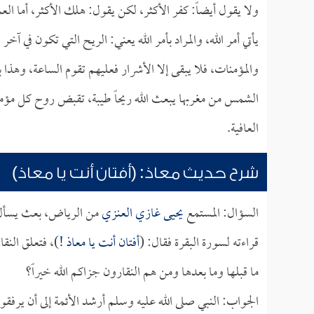
ولا يقول أيضاً: كفر الأكثر، لكن يقول: هلك الأكثر، أما العم
يأتي أمر الله، والمراد بأمر الله يعني: الريح التي تكون في آخ
والمؤمنات، فلا يبقى إلا الأشرار فعليهم تقوم الساعة، وهذا
الشمس من مغربها يبعث الله ريحاً طيبة، تقبض روح كل مؤمن و
العافية.
شرح حديث معاذ: (أفتان أنت يا معاذ)
السؤال: المستمع
يحيى غازي العنزي
من الرياض، بعث يسأل
قراءته لسورة البقرة فقال: (
أفتان أنت يا
معاذ
!
)، فتعلق النقار
ما قبلها وما بعدها ومن هم النقارون جزاكم الله خيراً؟
الجواب: النبي صلى الله عليه وسلم أرشد الأئمة إلى أن يرفقوا