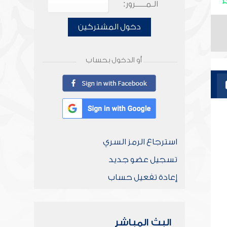
الـمـــــرور:
دخول المشتركين
أو الدخول بحساب
استرجاع الرمز السري
تسجيل عضو جديد
إعادة تفعيل حساب
البث المباشر