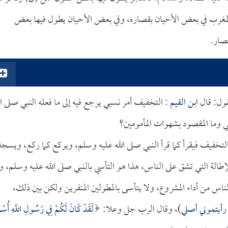
المغرب في بعض الأحيان بقصاره، وفي بعض الأحيان يطول فيها بعض
قصار.
قول: قال
ابن القيم
: التخفيف أمر نسبي يرجع فيه إلى ما فعله النبي صلى ال
بي وما المقصود بشهوات المأمومين؟
 التخفيف فيقرأ كما قرأ النبي صلى الله عليه وسلم، ويركع كما ركع، ويسجد
الإطالة التي تشق على الناس، هذا هو التأسي بالنبي صلى الله عليه وسلم، و
ناس من أداء المشروع، ولا يتأسى بالمطولين المنفرين ولكن بين ذلك،
رأيتموني أصلي
)، وقال الرب جل وعلا:
لَقَدْ كَانَ لَكُمْ فِي رَسُولِ اللَّهِ أُسْو