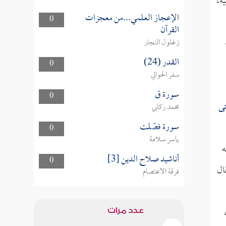
ه،
الإعجاز العلمي...من معجزات
0
القرآن
زغلول النجار
القدر (24)
0
سفر الحوالي
سورة ق
0
تى
محمد ركابي
سورة فصّلت
0
ياسر سلامة
ه
أناشيد صلاح الدين [3]
0
قال
فرقة الاعتصام
عدد مرات