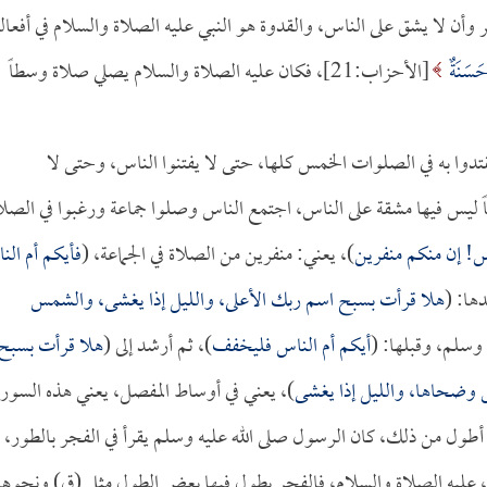
ر وأن لا يشق على الناس، والقدوة هو النبي عليه الصلاة والسلام في أفعال
حَسَنَةٌ
[الأحزاب:21]، فكان عليه الصلاة والسلام يصلي صلاة وسطاً
قتدوا به في الصلوات الخمس كلها، حتى لا يفتنوا الناس، وحتى لا
 ليس فيها مشقة على الناس، اجتمع الناس وصلوا جماعة ورغبوا في الصلا
اس! إن منكم منفرين
)، يعني: منفرين من الصلاة في الجماعة، (
فأيكم أم الن
دها: (
هلا قرأت بسبح اسم ربك الأعلى، والليل إذا يغشى، والشمس
وسلم، وقبلها: (
أيكم أم الناس فليخفف
)، ثم أرشد إلى (
هلا قرأت بسبح
وضحاها، والليل إذا يغشى
)، يعني في أوساط المفصل، يعني هذه السور
أ أطول من ذلك، كان الرسول صلى الله عليه وسلم يقرأ في الفجر بالطور،
ها، عليه الصلاة والسلام، فالفجر يطول فيها بعض الطول مثل (ق) ونحوها