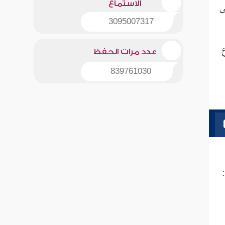
ى
الاستماع
3095007317
ع
عدد مرات الحفظ
839761030
: