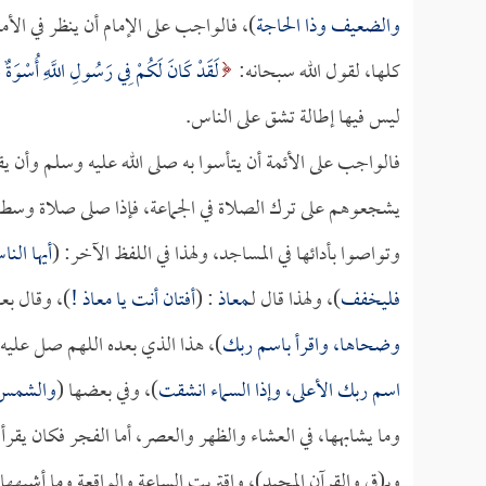
والضعيف وذا الحاجة
)، فالواجب على الإمام أن ينظر في الأم
كلها، لقول الله سبحانه:
لَقَدْ كَانَ لَكُمْ فِي رَسُولِ اللَّهِ أُسْوَةٌ 
ليس فيها إطالة تشق على الناس.
فالواجب على الأئمة أن يتأسوا به صلى الله عليه وسلم وأن ي
يشجعوهم على ترك الصلاة في الجماعة، فإذا صلى صلاة وسطاً
وتواصوا بأدائها في المساجد، ولهذا في اللفظ الآخر: (
أيها الن
فليخفف
)، ولهذا قال لـ
معاذ
: (
أفتان أنت يا
معاذ
!
)، وقال بع
وضحاها، واقرأ باسم ربك
)، هذا الذي بعده اللهم صل عليه 
اسم ربك الأعلى، وإذا السماء انشقت
)، وفي بعضها (
والشمس 
وما يشابهها، في العشاء والظهر والعصر، أما الفجر فكان يقر
وبـ(ق والقرآن المجيد)، واقتربت الساعة والواقعة وما أشبه