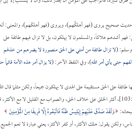
 طرق كثيرة، فالواجب على المؤمن أن يحذر ذلك، وأن لا ينتسب إلا إلى أبي
 حديث صحيح يروى (فهو أهلكُهم)، ويروى (فهو أهلكَهم)، والمعنى: أنه
: فهو أشدهم هلاكاً، والمسلمون لا يهلكون، بل لا تزال فيهم طائفة على
 وسلم: (
لا تزال طائفة من أمتي على الحق منصورة لا يضرهم من خذلهم
هم حتى يأتي أمر الله
)، وفي اللفظ الآخر: (
لا يزال أمر هذه الأمة قائماً ح
ا طائفة على الحق مستقيمة على الهدى لا يهلكون جميعاً، ولكن مثلما قال الل
[يوسف:103]، أكثر الخلق على خلاف الحق، والصواب مع القليل لا مع الأكثر، 
وَلَقَدْ صَدَّقَ عَلَيْهِمْ إِبْلِيسُ ظَنَّهُ فَاتَّبَعُوهُ إِلَّا فَرِيقًا مِنَ الْمُؤْمِنِينَ
ر الناس، ولكن يقول: هلك الأكثر، أو كفر الأكثر، يعني عبارة لا تعم الجميع،