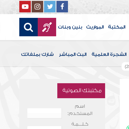
المكتبة
المواريث
بنين وبنات
الشجرة العلمية
البث المباشر
شارك بملفاتك
مكتبتك الصوتية
اسم
المستخدم:
كـلـــمـة