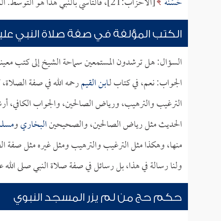
حَسَنَةٌ
[الأحزاب:21]، فالتأسي بالنبي هذا هو التوسط. اللهم صل وسلم عليه.
الكتب المؤلفة في صفة صلاة النبي عليه
السؤال: هل ترشدون المستمعين سماحة الشيخ إلى كتب معينة
الجواب: نعم، في كتاب لـ
ابن القيم
رحمه الله في صفة الصلاة،
الترغيب والترهيب، ورياض الصالحين، والجواب الكافي، أرشد
الحديث مثل رياض الصالحين، والصحيحين
البخاري
و
مسلم
منها، وهكذا مثل الترغيب والترهيب ومثل غيره مثل صفة ا
ولنا رسالة في هذا، بل رسائل في صفة صلاة النبي صلى الله
حكم حج من لم يزر المسجد النبوي