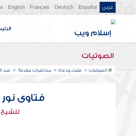
عربي
Español
Deutsch
Français
English
ia
الرئي
الصوتيات
الصوتيات
علماء ودعاة
محاضرات مفرغة
عبد ال
فتاوى نور عل
للشيخ : 