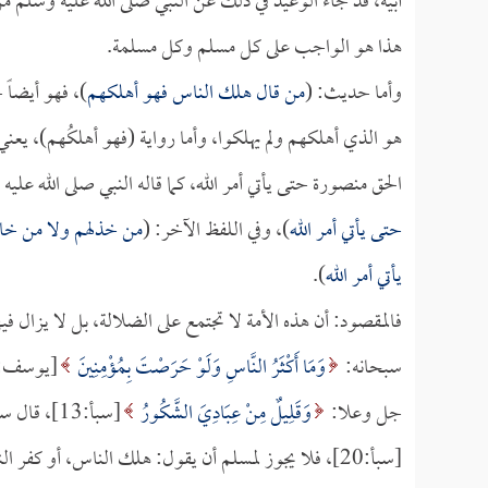
أبيه، قد جاء الوعيد في ذلك عن النبي صلى الله عليه وسلم من
هذا هو الواجب على كل مسلم وكل مسلمة.
وأما حديث: (
من قال هلك الناس فهو أهلكهم
)، فهو أيضاً
هو الذي أهلكهم ولم يهلكوا، وأما رواية (فهو أهلكُهم)، يعني
الحق منصورة حتى يأتي أمر الله، كما قاله النبي صلى الله عليه
حتى يأتي أمر الله
)، وفي اللفظ الآخر: (
من خذلهم ولا من خالف
يأتي أمر الله
).
فالمقصود: أن هذه الأمة لا تجتمع على الضلالة، بل لا يزال فيه
سبحانه:
وَمَا أَكْثَرُ النَّاسِ وَلَوْ حَرَصْتَ بِمُؤْمِنِينَ
جل وعلا:
وَقَلِيلٌ مِنْ عِبَادِيَ الشَّكُورُ
[سبأ:13]، قال سبحانه:
[سبأ:20]، فلا يجوز لمسلم أن يقول: هلك الناس، أو كف