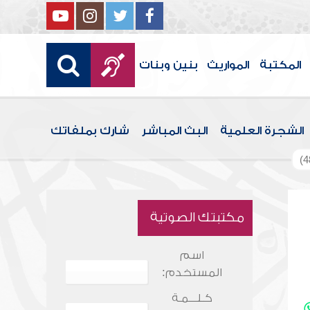
المكتبة
المواريث
بنين وبنات
الشجرة العلمية
البث المباشر
شارك بملفاتك
مكتبتك الصوتية
اسم
المستخدم:
كـلـــمـة