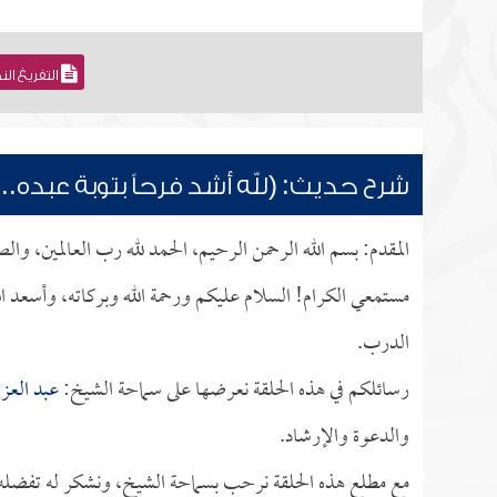
التفريغ ال
شرح حديث: (لله أشد فرحاً بتوبة عبده...
المقدم: بسم الله الرحمن الرحيم، الحمد لله رب العالمين، وا
مستمعي الكرام! السلام عليكم ورحمة الله وبركاته، وأسعد ا
الدرب.
رسائلكم في هذه الحلقة نعرضها على سماحة الشيخ:
عبد العزي
والدعوة والإرشاد.
مع مطلع هذه الحلقة نرحب بسماحة الشيخ، ونشكر له تفضله بإ