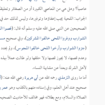
عاصياً؟ وهل هي من المعاصي الكبيرة أو من الصغائر وتعليق
الجواب: اللحية يجب إعفاؤها وتوفيرها، وليس لذلك حد في أ
الصحيحين عن النبي صلى الله عليه وسلم أنه قال: (
قصوا ال
الشوارب ووفروا اللحى خالفوا المشركين
)، وفي صحيح
مسل
(
جزوا الشوارب وأرخوا اللحى خالفوا المجوس
)، ولم يحدد
وعدم قصها، لا يجوز قصها ولا حلقها ولو طالت عملاً بهذه ا
لأهل الشرك وبعداً عن مشابهة النساء.
أما ما روى
الترمذي
رحمه الله عن
أبي هريرة
رضي الله عنه: (
أ
صحيح عند أهل العلم، وفي إسناده متهم بالكذب وهو
عمر ب
الصلاة والسلام، ومع بطلانه فهو مخالف للأحاديث الصحيحة ال