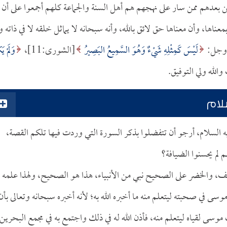
 بعدهم ممن سار على نهجهم هم أهل السنة والجماعة كلهم أجمعوا على أن
اها، وأن معناها حق لائق بالله، وأنه سبحانه لا يماثل خلقه لا في ذاته و
ز وجل:
لَيْسَ كَمِثْلِهِ شَيْءٌ وَهُوَ السَّمِيعُ البَصِيرُ
[الشورى:11]،
وَلَمْ يَ
لام
لسلام، أرجو أن تتفضلوا بذكر السورة التي وردت فيها تلكم القصة،
 لم يحسنوا الضيافة؟
كهف، والخضر على الصحيح نبي من الأنبياء، هذا هو الصحيح، ولهذا علمه
سى في صحبته ليتعلم منه ما أخبره الله به؛ لأنه أخبره سبحانه وتعالى بأن
موسى لقياه ليتعلم منه، فأذن الله له في ذلك واجتمع به في مجمع البحرين