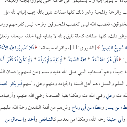
ه أن يتوبوا إليه وأن يستقيموا على طاعته حتى يفوزوا بجنته ونعيمه،
لرحمة والمحبة وغير ذلك كلها صفات تليق بالله يجب إثباتها لله على
لمخلوقين، فغضب الله ليس كغضب المخلوقين وفرحه ليس كفرحهم ورض
ر ذلك، كلها صفات كاملة تليق بالله لا يشابه فيها خلقه سبحانه وتعالى
السَّمِيعُ البَصِيرُ
[الشورى:11]، ولقوله سبحانه:
فَلا تَضْرِبُوا لِلَّهِ الأَمْثَ
قُلْ هُوَ اللَّهُ أَحَدٌ
*
اللَّهُ الصَّمَدُ
*
لَمْ يَلِدْ وَلَمْ يُولَدْ
*
وَلَمْ يَكُنْ لَهُ كُفُوًا أَحَ
ماعة قاطبة جميعاً، وهم أصحاب النبي صلى الله عليه وسلم ومن تبعهم بإحسان الذ
ي العلم والعمل، هم أهل السنة والجماعة ومنهم وعلى رأسهم
أبو بكر الصد
ه عنه و
علي
رضي الله عنه وهكذا بقية الصحابة رضي الله عنهم، وأرضاهم
اء بن يسار
و
عطاء بن أبي رباح
وغيرهم من أئمة التابعين رحمة الله عليهم،
 و
أبي حنيفة
رحمه الله، وهكذا من بعدهم كـ
الشافعي
و
أحمد
و
إسحاق بن