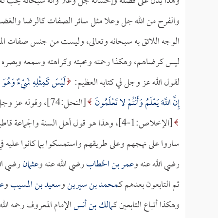
وهذا يدل على فضله وإحسانه جل وعلا وأنه سبحانه يحب لعباد
والفرح من الله جل وعلا مثل سائر الصفات كالرضا والغضب وا
الوجه اللائق به سبحانه وتعالى، وليست من جنس صفات ا
ليس كرضاهم، وهكذا رحمته ومحبته وكراهته وسمعه وبصره وغي
لقول الله عز وجل في كتابه العظيم:
لَيْسَ كَمِثْلِهِ شَيْءٌ وَهُوَ 
إِنَّ اللَّهَ يَعْلَمُ وَأَنْتُمْ لا تَعْلَمُونَ
[النحل:74]، وقوله عز وجل:
[الإخلاص:1-4]، وهذا هو قول أهل السنة والج
ساروا على نهجهم وعلى طريقهم واستمسكوا بما كانوا عليه ف
رضي الله عنه و
عمر بن الخطاب
رضي الله عنه و
عثمان
رضي الل
ثم التابعون بعدهم كـ
محمد بن سيرين
و
سعيد بن المسيب
و
عط
وهكذا أتباع التابعين كـ
مالك بن أنس
الإمام المعروف رحمه الله