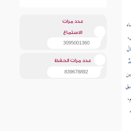
عدد مرات
اه
الاستماع
،
3095001360
الَ
دٌ
عدد مرات الحفظ
ين
839678892
يق
،