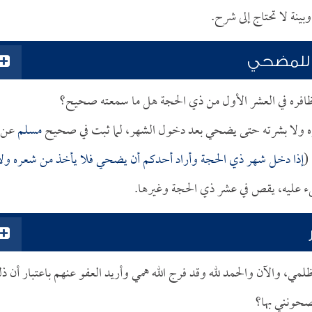
نة لا تحتاج إلى شرح.
 للمضحي
افره في العشر الأول من ذي الحجة هل ما سمعته صحيح؟
عره ولا بشرته حتى يضحي بعد دخول الشهر، لما ثبت في صحيح
مسلم
عن
(
إذا دخل شهر ذي الحجة وأراد أحدكم أن يضحي فلا يأخذ من شعره ولا
يء عليه، يقص في عشر ذي الحجة وغيرها.
ي، والآن والحمد لله وقد فرج الله همي وأريد العفو عنهم باعتبار أن ذ
نصحونني بها؟