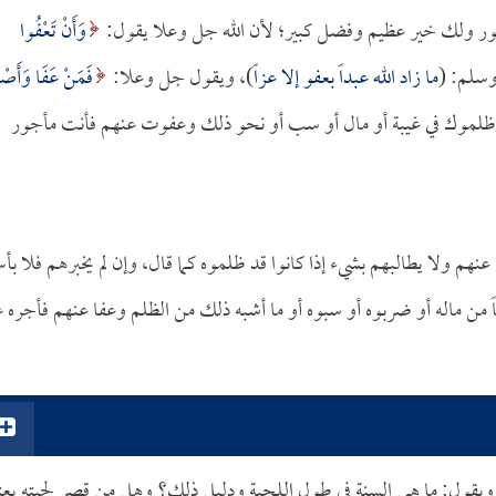
جور ولك خير عظيم وفضل كبير؛ لأن الله جل وعلا يقول:
وَأَنْ تَعْفُوا
ما زاد الله عبداً بعفو إلا عزاً
)، ويقول جل وعلا:
فَمَنْ عَفَا وَأَصْ
يم، فإذا ظلموك في غيبة أو مال أو سب أو نحو ذلك وعفوت عنهم فأنت مأجور
نهم ولا يطالبهم بشيء إذا كانوا قد ظلموه كما قال، وإن لم يخبرهم فلا بأ
اً من ماله أو ضربوه أو سبوه أو ما أشبه ذلك من الظلم وعفا عنهم فأجره ع
قول: ما هي السنة في طول اللحية ودليل ذلك؟ وهل من قصر لحيته يعت