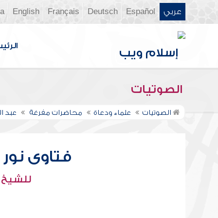
عربي
Español
Deutsch
Français
English
ia
الرئي
الصوتيات
الصوتيات
علماء ودعاة
محاضرات مفرغة
عبد ال
فتاوى نور عل
للشيخ : 