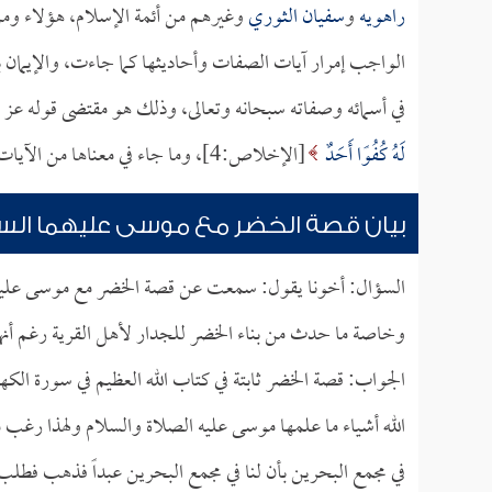
راهويه
و
سفيان الثوري
وغيرهم من أئمة الإسلام، هؤلاء ومن
الواجب إمرار آيات الصفات وأحاديثها كما جاءت، والإيمان بمعن
في أسمائه وصفاته سبحانه وتعالى، وذلك هو مقتضى قوله ع
لَهُ كُفُوًا أَحَدٌ
[الإخلاص:4]، وما جاء في معناها من الآيات والله ولي التوفيق.
بيان قصة الخضر مع موسى عليهما الس
السؤال: أخونا يقول: سمعت عن قصة الخضر مع موسى عليه ا
وخاصة ما حدث من بناء الخضر للجدار لأهل القرية رغم أنهم
الجواب: قصة الخضر ثابتة في كتاب الله العظيم في سورة ال
الله أشياء ما علمها موسى عليه الصلاة والسلام ولهذا رغب مو
في مجمع البحرين بأن لنا في مجمع البحرين عبداً فذهب فطلب 