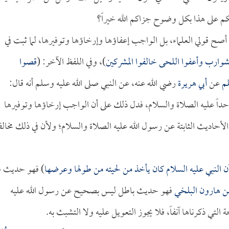
كم على هذا بكل وضوح جزاكم الله خيراً؟
صح قولي العلماء، بل الواجب إعفاؤها وإرخاؤها وتوفيرها، لما ثبت في
شوارب وأعفوا اللحى خالفوا المشركين
)، وفي اللفظ الآخر: (
قصوا
م
عن
أبي هريرة
رضي الله عنه، عن النبي صلى الله عليه وسلم أنه قال:
 حداً عليه الصلاة والسلام، فدل ذلك على أن الواجب إرخاؤها وتوفيرها
لأحاديث الثابتة عن رسول الله عليه الصلاة والسلام؛ ولأن في ذلك مخالف
ن النبي عليه السلام كان يأخذ من لحيته من طولها وعرضها
) فهو حديث غ
ن هارون البلخي
فهو حديث باطل ليس بصحيح عن رسول الله عليه
تي ذكرناها آنفاً، فلا يجوز التعويل عليه ولا التشبث به.