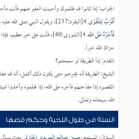
الجواب: إذا كانوا قد ظلموك وأحببت العفو عنهم فأنت مأ
أَقْرَبُ لِلتَّقْوَى
[البقرة:237]، ويقول النبي صلى الله عليه وسلم: (
فَأَجْرُهُ عَلَى اللَّهِ
[الشورى:40]، فأنت على خير عظ
جزاك الله خيراً.
المقدم: إذاً الطريقة لو سمحتم؟
الشيخ: الطريقة أنه يخبرهم حتى يكون ذلك أكمل، أنه قد عفا ع
المقصود إذا عفا عنهم فأجره على الله، إذا ظلموه وأخذوا شيئ
الله سبحانه وتعالى.
السنة في طول اللحية وحكم قصها
السؤال: المستمع
حسين صالح العويدي الحارثي
بعث يسأل وي