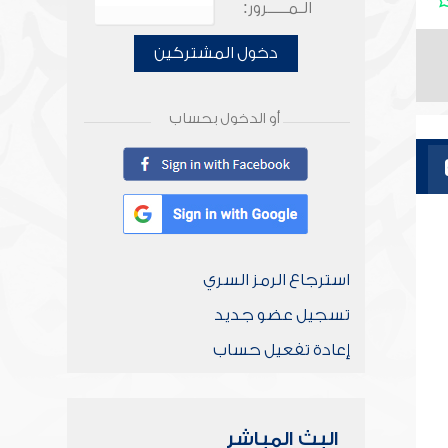
الـمـــــرور:
دخول المشتركين
أو الدخول بحساب
استرجاع الرمز السري
تسجيل عضو جديد
إعادة تفعيل حساب
البث المباشر