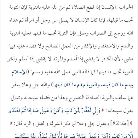
الجواب: الإنسان إذا قطع الصلاة ثم من الله عليه بالتوبة فإن التوبة
تجب ما قبلها، فإذا كان الإنسان لا يصلي من رجل أو امرأة ثم هداه
الله ورجع إلى الصواب وصلى فإن التوبة تجب ما قبلها فعليه التوبة
والندم والاستغفار والإكثار من العمل الصالح ولا قضاء عليه فيما
مضى، لأن الكافر لا يقضي إذا أسلم والمرتد لا يقضي إذا أسلم ولكن
التوبة تجب ما قبلها كما قاله النبي صلى الله عليه وسلم: (
الإسلام
يهدم ما كان قبله، والتوبة تهدم ما كان قبلها
) والله جل وعلا يعفو
عما سلف بالتوبة الصادقة النصوح وهذا من فضله سبحانه وتعالى.
يقول سبحانه:
وَإِنِّي لَغَفَّارٌ لِمَنْ تَابَ وَآمَنَ وَعَمِلَ صَالِحًا ثُمَّ اهْتَدَى
[طه:82] ويقول جل وعلا لما ذكر الشرك والقتل والزنا قال:
إِلَّا مَنْ تَابَ وَآمَنَ وَعَمِلَ عَمَلًا صَالِحًا فَأُوْلَئِكَ يُبَدِّلُ اللَّهُ سَيِّئَاتِهِمْ