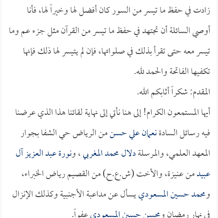
زادت في حفظ ما تيسر من السور كان أفضل لها وخيراً لها، فأنا
أوصي السائلة أن تجتهد في حفظ ما تيسر من القرآن مثل جزء عم وما
تيسر معه حتى تقرأ بذلك في صلواتها، فإن لم يتيسر لها ذلك فإنها
تكفيها الفاتحة والحمد لله.
المقدم: شكراً أثابكم الله.
أيها المستمعون الكرام! إلى هنا نأتي إلى نهاية لقائنا هذا الذي عرضنا
فيه رسائل السادة
نعمان علي حسن
من الرياض حي الشفا بجوار
المعهد العلمي، والمرسلة
دلال محمد المغربي
، و
نورة عبد العزيز آل
عبيد
من عنيزة، والأخت (ش.ع.ح) من القصيم رياض الخبراء،
و
محمد حسين المسعودي
يسأل عن مداعبة الأجنبية وكذلك الإنزال
في نهار رمضان و
محسن حسين المسعودي
عفواً.