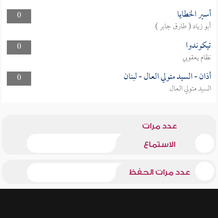
أسير الخطايا
0
أبو زياد ( طارق جابر )
تيكوندوا
0
نظام يعقوبي
أذان - السيد متولي العال - لبنان
0
السيد متولي العال
عدد مرات
الاستماع
عدد مرات الحفظ