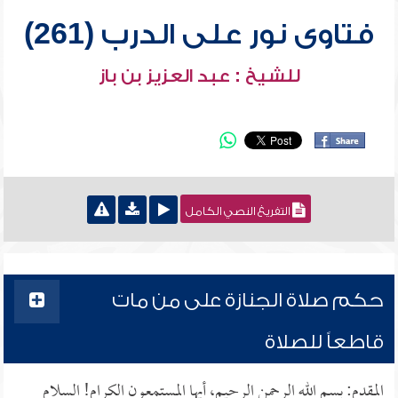
فتاوى نور على الدرب (261)
للشيخ : عبد العزيز بن باز
التفريغ النصي الكامل
حكم صلاة الجنازة على من مات
قاطعاً للصلاة
المقدم: بسم الله الرحمن الرحيم، أيها المستمعون الكرام! السلام