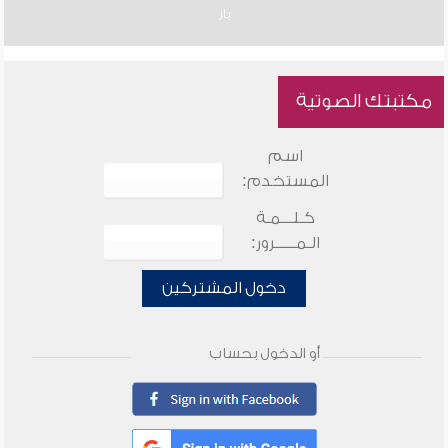
باز
مكتبتك الصوتية
اسم
المستخدم:
كـلـــمـة
الـمـــــرور:
دخول المشتركين
أو الدخول بحساب