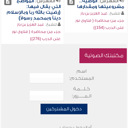
الفهرس:
الوصية..
الفهرس:
المواضع
مشروعيتها ومقدارها
التي يقال فيها:
(رضيت بالله رباً وبالإسلام
للشيخ:
عبد العزيز بن باز
ديناً وبمحمدٍ رسولاً)
جزء من محاضرة ( فتاوى نور
للشيخ:
عبد العزيز بن باز
على الدرب (154))
جزء من محاضرة ( فتاوى نور
على الدرب (276))
مكتبتك الصوتية
اسم
المستخدم:
كـلـــمـة
الـمـــــرور:
دخول المشتركين
أو الدخول بحساب