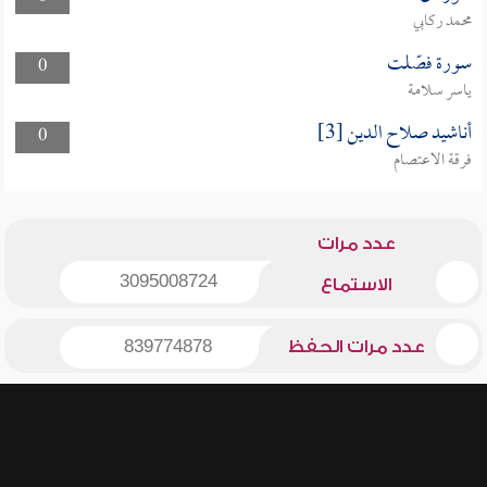
محمد ركابي
سورة فصّلت
0
ياسر سلامة
أناشيد صلاح الدين [3]
0
فرقة الاعتصام
عدد مرات
3095008724
الاستماع
عدد مرات الحفظ
839774878