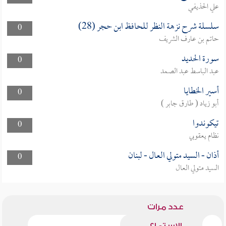
علي الحذيفي
سلسلة شرح نزهة النظر للحافظ ابن حجر (28)
0
حاتم بن عارف الشريف
سورة الحديد
0
عبد الباسط عبد الصمد
أسير الخطايا
0
أبو زياد ( طارق جابر )
تيكوندوا
0
نظام يعقوبي
أذان - السيد متولي العال - لبنان
0
السيد متولي العال
عدد مرات