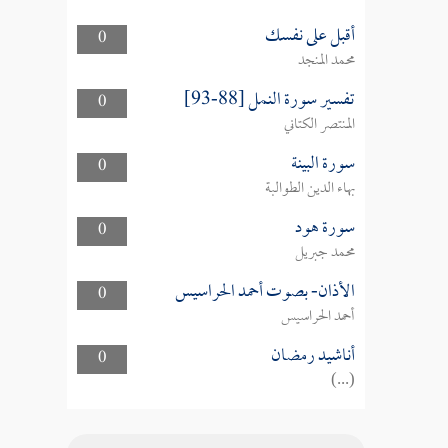
أقبل على نفسك
0
محمد المنجد
تفسير سورة النمل [88-93]
0
المنتصر الكتاني
سورة البينة
0
بهاء الدين الطوالبة
سورة هود
0
محمد جبريل
الأذان- بصوت أحمد الحراسيس
0
أحمد الحراسيس
أناشيد رمضان
0
(...)