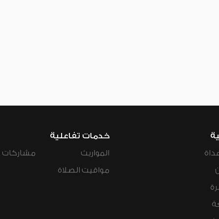
ية
خدمات تفاعلية
داة
المواريث
مشاركات ال
مواقيت الصلاة
رة
ة