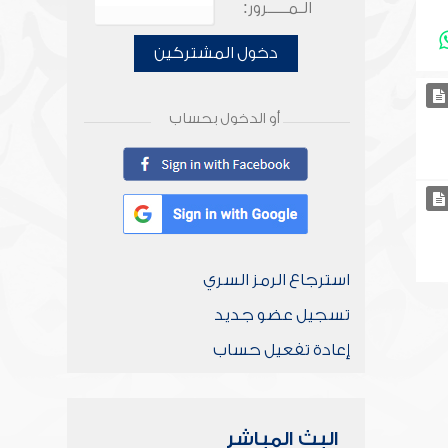
الـمـــــرور:
دخول المشتركين
أو الدخول بحساب
استرجاع الرمز السري
تسجيل عضو جديد
إعادة تفعيل حساب
البث المباشر