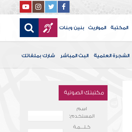
المكتبة
المواريث
بنين وبنات
الشجرة العلمية
البث المباشر
شارك بملفاتك
مكتبتك الصوتية
اسم
المستخدم:
كـلـــمـة