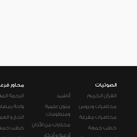
الصوتيات
محاور فرع
القرآن الكريم
أناشيد
الرحمة المه
محاضرات ودروس
متون علمية
واحة رمضان
ومنظومات
محاضرات مفرغة
الحج و العم
مختارات من الأذان
خطب جمعة
خطب جمع
أدعية و أذكار