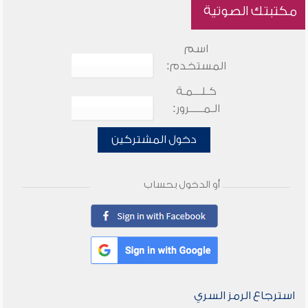
مكتبتك الصوتية
اسم
المستخدم:
كـلـــمـة
الـمـــــرور:
دخول المشتركين
أو الدخول بحساب
استرجاع الرمز السري