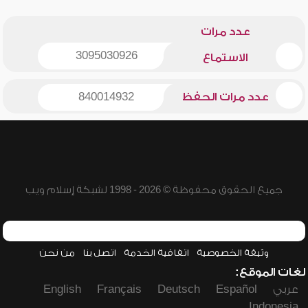
عدد مرات
3095030926
الاستماع
عدد مرات الحفظ
840014932
جميع الحقوق محفوظة © 2026 - 1998 لشبكة إسلام ويب
وثيقة الخصوصية
اتفاقية الخدمة
اتصل بنا
من نحن
لغات الموقع:
عربي
Español
Deutsch
Français
English
Indonesia