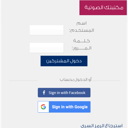
مكتبتك الصوتية
اسم
المستخدم:
كـلـــمـة
الـمـــــرور:
دخول المشتركين
أو الدخول بحساب
استرجاع الرمز السري