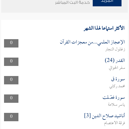
المزيد
خدمة البث المباشر
الأكثر استماعا لهذا الشهر
الإعجاز العلمي...من معجزات القرآن
0
زغلول النجار
القدر (24)
0
سفر الحوالي
سورة ق
0
محمد ركابي
سورة فصّلت
0
ياسر سلامة
أناشيد صلاح الدين [3]
0
فرقة الاعتصام