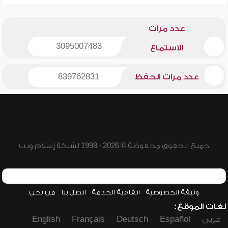
عدد مرات
3095007483
الاستماع
عدد مرات الحفظ
839762831
جميع الحقوق محفوظة © 2026 - 1998 لشبكة إسلام ويب
وثيقة الخصوصية
اتفاقية الخدمة
اتصل بنا
من نحن
لغات الموقع:
عربي
Español
Deutsch
Français
English