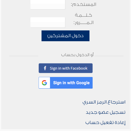
المستخدم:
كـلـــمـة
الـمـــــرور:
دخول المشتركين
أو الدخول بحساب
استرجاع الرمز السري
تسجيل عضو جديد
إعادة تفعيل حساب