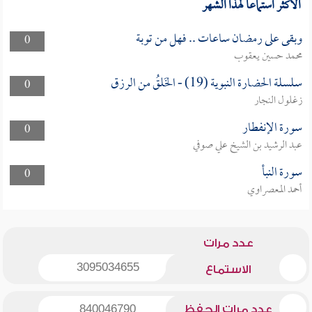
الأكثر استماعا لهذا الشهر
وبقى على رمضان ساعات .. فهل من توبة
0
محمد حسين يعقوب
سلسلة الحضارة النبوية (19) - الخَلقُ من الرزق
0
زغلول النجار
سورة الإنفطار
0
عبد الرشيد بن الشيخ علي صوفي
سورة النبأ
0
أحمد المعصراوي
عدد مرات
3095034655
الاستماع
عدد مرات الحفظ
840046790