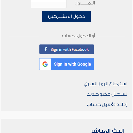
الـمـــــرور:
دخول المشتركين
أو الدخول بحساب
استرجاع الرمز السري
تسجيل عضو جديد
إعادة تفعيل حساب
البث المباشر