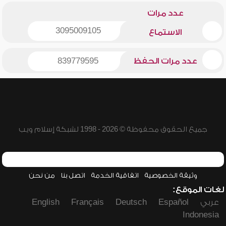
عدد مرات
3095009105
الاستماع
عدد مرات الحفظ
839779595
جميع الحقوق محفوظة © 2026 - 1998 لشبكة إسلام ويب
وثيقة الخصوصية
اتفاقية الخدمة
اتصل بنا
من نحن
لغات الموقع:
عربي
Español
Deutsch
Français
English
Indonesia