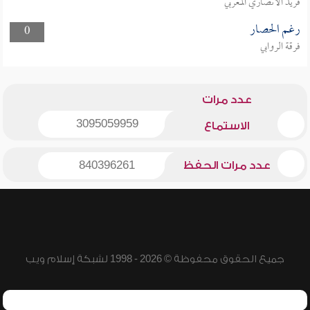
فريد الأنصاري المغربي
رغم الحصار
0
فرقة الروابي
عدد مرات
3095059959
الاستماع
عدد مرات الحفظ
840396261
جميع الحقوق محفوظة © 2026 - 1998 لشبكة إسلام ويب