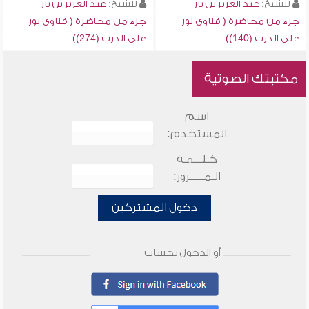
للشيخ:
عبد العزيز بن باز
للشيخ:
عبد العزيز بن باز
جزء من محاضرة ( فتاوى نور
جزء من محاضرة ( فتاوى نور
على الدرب (140))
على الدرب (274))
مكتبتك الصوتية
اسم
المستخدم:
كـلـــمـة
الـمـــــرور:
دخول المشتركين
أو الدخول بحساب